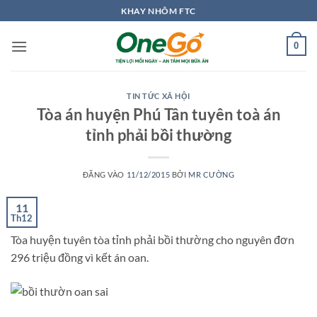
Bỏ
KHAY NHÔM FTC
qua
nội
0
dung
TIN TỨC XÃ HỘI
Tòa án huyện Phú Tân tuyên toà án
tỉnh phải bồi thường
ĐĂNG VÀO
11/12/2015
BỞI
MR CƯỜNG
11
Th12
Tòa huyện tuyên tòa tỉnh phải bồi thường cho nguyên đơn
296 triệu đồng vì kết án oan.