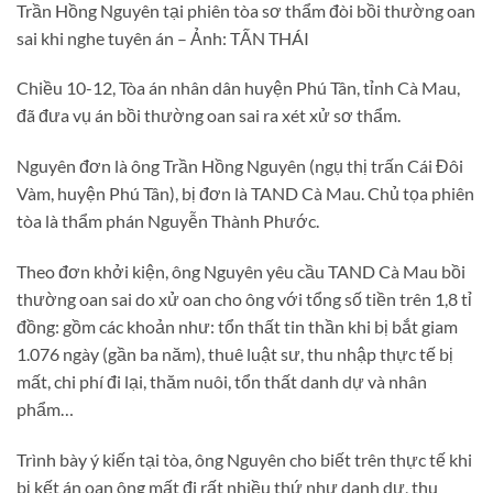
Trần Hồng Nguyên tại phiên tòa sơ thẩm đòi bồi thường oan
sai khi nghe tuyên án – Ảnh: TẤN THÁI
Chiều 10-12, Tòa án nhân dân huyện Phú Tân, tỉnh Cà Mau,
đã đưa vụ án bồi thường oan sai ra xét xử sơ thẩm.
Nguyên đơn là ông Trần Hồng Nguyên (ngụ thị trấn Cái Đôi
Vàm, huyện Phú Tân), bị đơn là TAND Cà Mau. Chủ tọa phiên
tòa là thẩm phán Nguyễn Thành Phước.
Theo đơn khởi kiện, ông Nguyên yêu cầu TAND Cà Mau bồi
thường oan sai do xử oan cho ông với tổng số tiền trên 1,8 tỉ
đồng: gồm các khoản như: tổn thất tin thần khi bị bắt giam
1.076 ngày (gần ba năm), thuê luật sư, thu nhập thực tế bị
mất, chi phí đi lại, thăm nuôi, tổn thất danh dự và nhân
phẩm…
Trình bày ý kiến tại tòa, ông Nguyên cho biết trên thực tế khi
bị kết án oan ông mất đi rất nhiều thứ như danh dự, thu