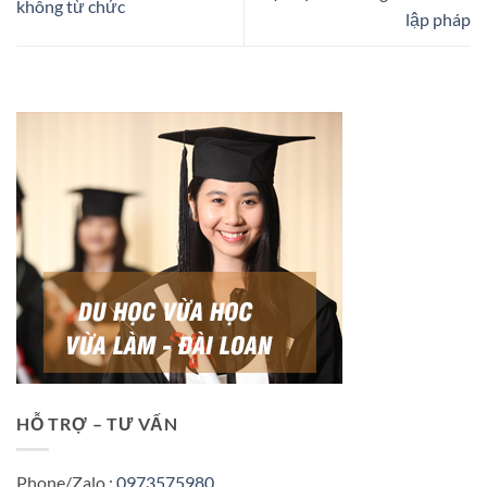
không từ chức
lập pháp
HỖ TRỢ – TƯ VẤN
Phone/Zalo :
0973575980