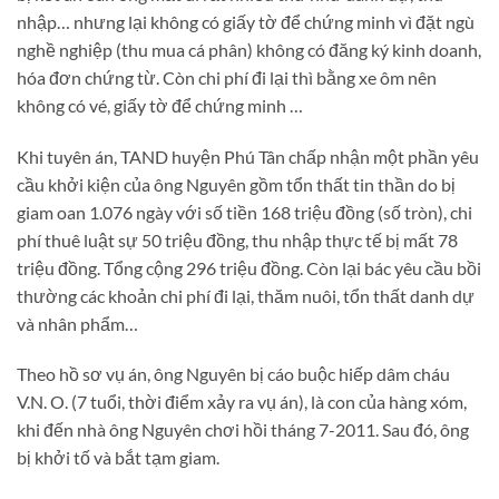
nhập… nhưng lại không có giấy tờ để chứng minh vì đặt ngù
nghề nghiệp (thu mua cá phân) không có đăng ký kinh doanh,
hóa đơn chứng từ. Còn chi phí đi lại thì bằng xe ôm nên
không có vé, giấy tờ để chứng minh …
Khi tuyên án, TAND huyện Phú Tân chấp nhận một phần yêu
cầu khởi kiện của ông Nguyên gồm tổn thất tin thần do bị
giam oan 1.076 ngày với số tiền 168 triệu đồng (số tròn), chi
phí thuê luật sự 50 triệu đồng, thu nhập thực tế bị mất 78
triệu đồng. Tổng cộng 296 triệu đồng. Còn lại bác yêu cầu bồi
thường các khoản chi phí đi lại, thăm nuôi, tổn thất danh dự
và nhân phẩm…
Theo hồ sơ vụ án, ông Nguyên bị cáo buộc hiếp dâm cháu
V.N. O. (7 tuổi, thời điểm xảy ra vụ án), là con của hàng xóm,
khi đến nhà ông Nguyên chơi hồi tháng 7-2011. Sau đó, ông
bị khởi tố và bắt tạm giam.