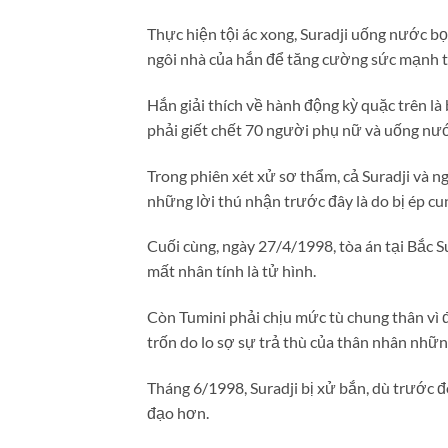
Thực hiện tội ác xong, Suradji uống nước bọ
ngôi nhà của hắn để tăng cường sức mạnh t
Hắn giải thích về hành động kỳ quặc trên l
phải giết chết 70 người phụ nữ và uống nướ
Trong phiên xét xử sơ thẩm, cả Suradji và n
những lời thú nhận trước đây là do bị ép cu
Cuối cùng, ngày 27/4/1998, tòa án tại Bắc S
mất nhân tính là tử hình.
Còn Tumini phải chịu mức tù chung thân vì đ
trốn do lo sợ sự trả thù của thân nhân những 
Tháng 6/1998, Suradji bị xử bắn, dù trước đ
đạo hơn.