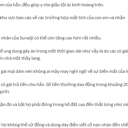
em của hắn, đều giúp y che giấu tội ác kinh hoàng trên.
khu vực báo cáo về các trường hợp mất tích của con em và nhận
nhân của Suradji có thể còn tăng cao hơn rất nhiều.
hể ung dung gây án trong một thời gian dài như vậy là do các cô gái
ến nhà một thầy lang.
 gái mại dâm nên không ai mảy may nghi ngờ về sự biến mất của h
 cô gái trả tiền cho hắn. Số tiền thường dao động trong khoảng 2
gười.
gần đó và bắt họ phải đứng trong hố đất cao đến thắt lưng như m
ể họ không thể cử động và dùng dây điện siết cổ nạn nhân đến chế