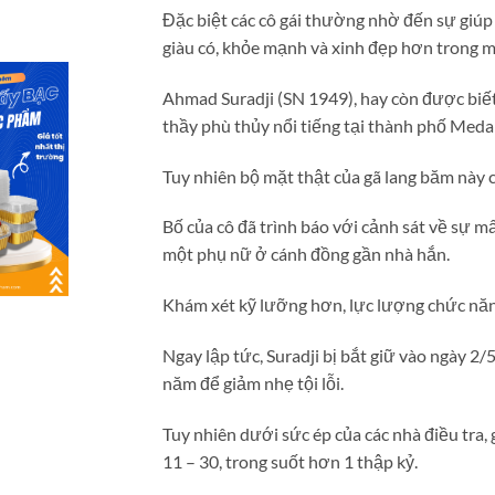
Đặc biệt các cô gái thường nhờ đến sự giú
giàu có, khỏe mạnh và xinh đẹp hơn trong m
Ahmad Suradji (SN 1949), hay còn được biết
thầy phù thủy nổi tiếng tại thành phố Meda
Tuy nhiên bộ mặt thật của gã lang băm này c
Bố của cô đã trình báo với cảnh sát về sự mất
một phụ nữ ở cánh đồng gần nhà hắn.
Khám xét kỹ lưỡng hơn, lực lượng chức năng
Ngay lập tức, Suradji bị bắt giữ vào ngày 2
năm để giảm nhẹ tội lỗi.
Tuy nhiên dưới sức ép của các nhà điều tra, 
11 – 30, trong suốt hơn 1 thập kỷ.