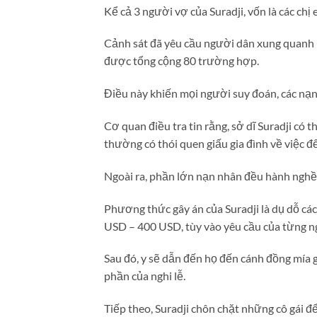
Kể cả 3 người vợ của Suradji, vốn là các chị 
Cảnh sát đã yêu cầu người dân xung quanh 
được tổng cộng 80 trường hợp.
Điều này khiến mọi người suy đoán, các nạn 
Cơ quan điều tra tin rằng, sở dĩ Suradji có t
thường có thói quen giấu gia đình về việc đ
Ngoài ra, phần lớn nạn nhân đều hành nghề
Phương thức gây án của Suradji là dụ dỗ các
USD – 400 USD, tùy vào yêu cầu của từng n
Sau đó, y sẽ dẫn đến họ đến cánh đồng mía 
phần của nghi lễ.
Tiếp theo, Suradji chôn chặt những cô gái đ