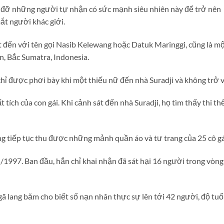
p đỡ những người tự nhận có sức mạnh siêu nhiên này để trở nên
ắt người khác giới.
 đến với tên gọi Nasib Kelewang hoặc Datuk Maringgi, cũng là m
n, Bắc Sumatra, Indonesia.
hỉ được phơi bày khi một thiếu nữ đến nhà Suradji và không trở v
 tích của con gái. Khi cảnh sát đến nhà Suradji, họ tìm thấy thi th
 tiếp tục thu được những mảnh quần áo và tư trang của 25 cô gá
/5/1997. Ban đầu, hắn chỉ khai nhận đã sát hại 16 người trong vòng
gã lang băm cho biết số nạn nhân thực sự lên tới 42 người, độ tuổ