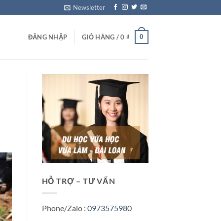
Newsletter
0
ĐĂNG NHẬP
GIỎ HÀNG /
0
₫
HỖ TRỢ – TƯ VẤN
Phone/Zalo :
0973575980