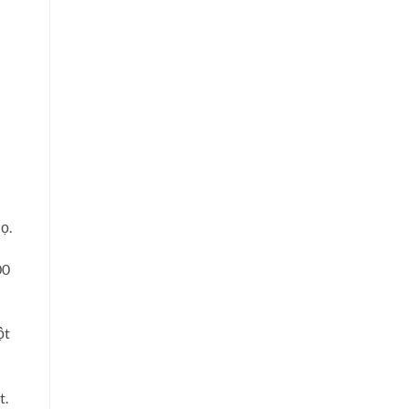
ọ.
00
ột
t.