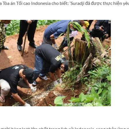
Tòa án Tối cao Indonesia cho biết: ‘Suradji đã được thực hiện yê
người hàng loạt lớn nhất trong lịch sử Indonesia, song phản ứng 