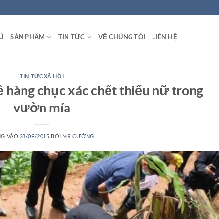
Ủ
SẢN PHẨM
TIN TỨC
VỀ CHÚNG TÔI
LIÊN HỆ
TIN TỨC XÃ HỘI
 hàng chục xác chết thiếu nữ trong
vườn mía
NG VÀO
28/09/2015
BỞI
MR CƯỜNG