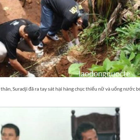
ân, Suradji đã ra tay sát hại hàng chục thiếu nữ và uống nước b