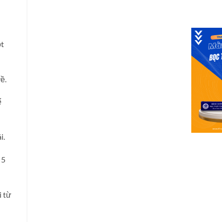
ột
ề.
ể
i.
 5
i từ