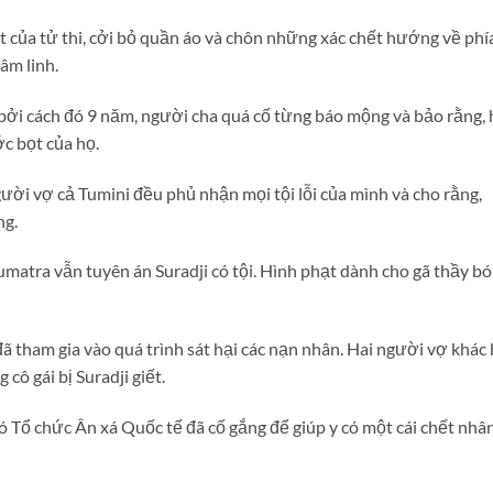
t của tử thi, cởi bỏ quần áo và chôn những xác chết hướng về phí
âm linh.
à bởi cách đó 9 năm, người cha quá cố từng báo mộng và bảo rằng,
c bọt của họ.
gười vợ cả Tumini đều phủ nhận mọi tội lỗi của mình và cho rằng,
ng.
umatra vẫn tuyên án Suradji có tội. Hình phạt dành cho gã thầy bó
ã tham gia vào quá trình sát hại các nạn nhân. Hai người vợ khác
cô gái bị Suradji giết.
ó Tổ chức Ân xá Quốc tế đã cố gắng để giúp y có một cái chết nhâ