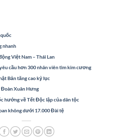
g quốc
g nhanh
 động Việt Nam – Thái Lan
yêu cầu hơn 300 nhân viên tìm kim cương
ật Bản tăng cao kỷ lục
hí Đoàn Xuân Hưng
c hướng về Tết Độc lập của dân tộc
oan không dưới 17.000 Đài tệ