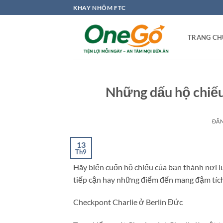
Bỏ
KHAY NHÔM FTC
qua
nội
TRANG CH
dung
Những dấu hộ chiế
ĐĂ
13
Th9
Hãy biến cuốn hộ chiếu của bạn thành nơi 
tiếp cận hay những điểm đến mang đậm tích 
Checkpont Charlie ở Berlin Đức