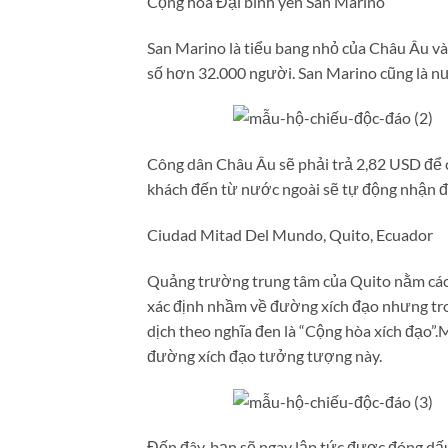
Cộng hòa Đại bình yên San Marino
San Marino là tiểu bang nhỏ của Châu Âu và
số hơn 32.000 người. San Marino cũng là nướ
Công dân Châu Âu sẽ phải trả 2,82 USD để c
khách đến từ nước ngoài sẽ tự động nhận 
Ciudad Mitad Del Mundo, Quito, Ecuador
Quảng trường trung tâm của Quito nằm các
xác định nhầm về đường xích đạo nhưng tron
dịch theo nghĩa đen là “Cộng hòa xích đạo”
đường xích đạo tưởng tượng này.
Đến đây, bạn sẽ ngay lập tức được đóng dấu