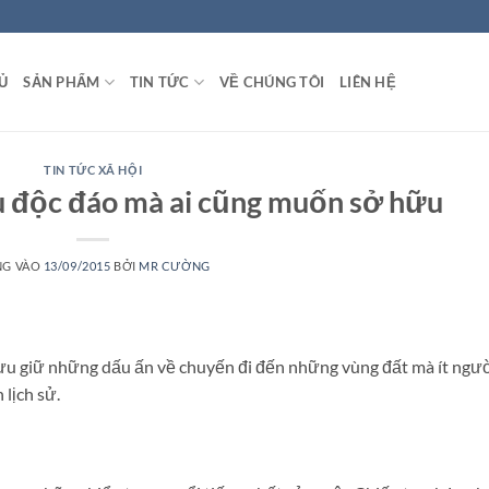
Ủ
SẢN PHẨM
TIN TỨC
VỀ CHÚNG TÔI
LIÊN HỆ
TIN TỨC XÃ HỘI
u độc đáo mà ai cũng muốn sở hữu
NG VÀO
13/09/2015
BỞI
MR CƯỜNG
lưu giữ những dấu ấn về chuyến đi đến những vùng đất mà ít ngư
lịch sử.