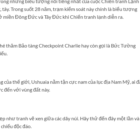
rong những biểu tượng nổi tiếng nhất của cuộc Chiến tranh Lạnh
 tây. Trong suốt 28 năm, trạm kiểm soát này chính là biểu tượng
ở miền Đông Đức và Tây Đức khi Chiến tranh lạnh diễn ra.
ghé thăm Bảo tàng Checkpoint Charlie hay còn gọi là Bức Tường
iếu.
g của thế giới, Ushuaia nằm tận cực nam của lục địa Nam Mỹ, ai đ
 đến với vùng đất này.
đẹp như tranh vẽ xen giữa các dãy núi. Hãy thử đến đây một lần và
 chiếu độc đáo.