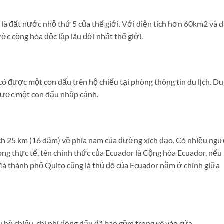
 là đất nước nhỏ thứ 5 của thế giới. Với diện tích hơn 60km2 và 
c cộng hòa độc lập lâu đời nhất thế giới.
ó được một con dấu trên hộ chiếu tại phòng thông tin du lịch. Du
được một con dấu nhập cảnh.
h 25 km (16 dặm) về phía nam của đường xích đạo. Có nhiều ngư
g thực tế, tên chính thức của Ecuador là Cộng hòa Ecuador, nếu
.Mà thành phố Quito cũng là thủ đô của Ecuador nằm ở chính giữa
 hộ chiếu, chi phí đóng dấu đã bao gồm trong vé vào cửa.