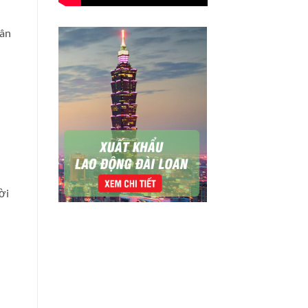
dân
ời