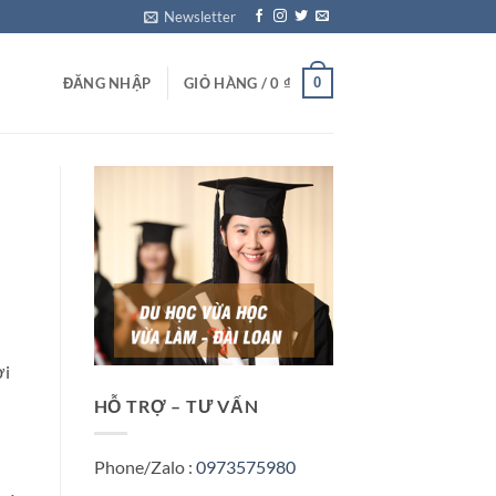
Newsletter
0
ĐĂNG NHẬP
GIỎ HÀNG /
0
₫
ời
HỖ TRỢ – TƯ VẤN
Phone/Zalo :
0973575980