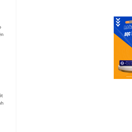
o
ên
ột
nh