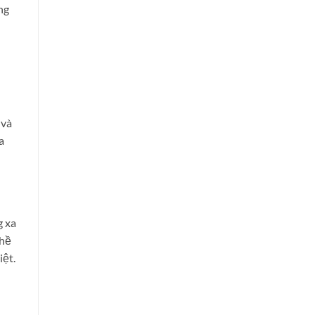
ng
 và
a
g xa
 hề
iệt.