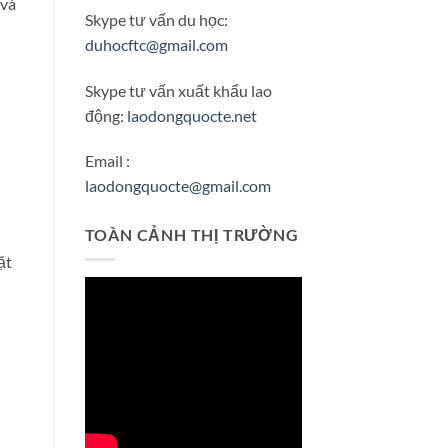
 và
Skype tư vấn du học:
duhocftc@gmail.com
Skype tư vấn xuất khẩu lao
động:
laodongquocte.net
Email :
laodongquocte@gmail.com
TOÀN CẢNH THỊ TRƯỜNG
ặt