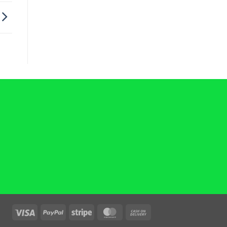
Visa
PayPal
Stripe
MasterCard
Cash
On