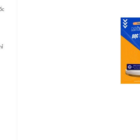
ốc
hỉ