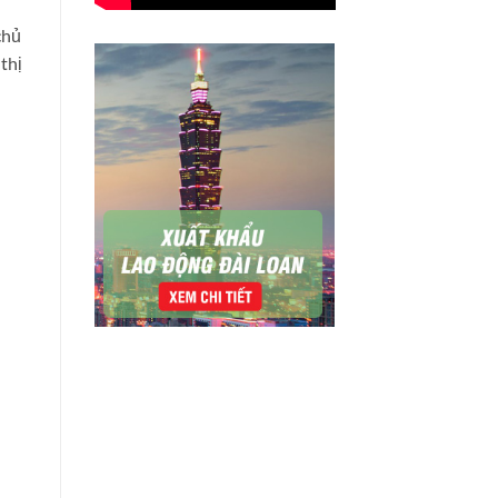
chủ
thị