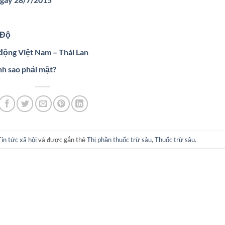
 Độ
 động Việt Nam – Thái Lan
h sao phải mật?
Tin tức xã hội
và được gắn thẻ
Thị phần thuốc trừ sâu
,
Thuốc trừ sâu
.