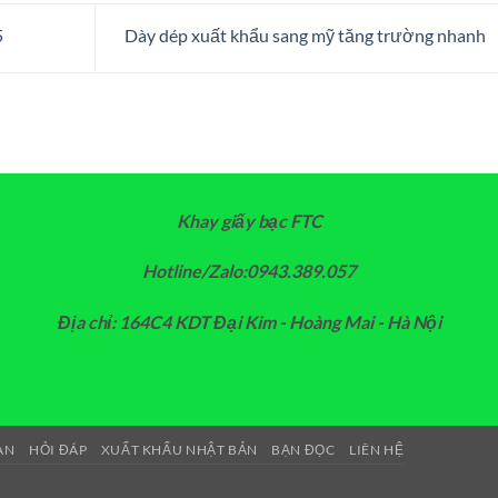
5
Dày dép xuất khẩu sang mỹ tăng trường nhanh
Khay giấy bạc FTC
Hotline/Zalo:0943.389.057
Địa chỉ: 164C4 KDT Đại Kim - Hoàng Mai - Hà Nội
AN
HỎI ĐÁP
XUẤT KHẨU NHẬT BẢN
BẠN ĐỌC
LIÊN HỆ