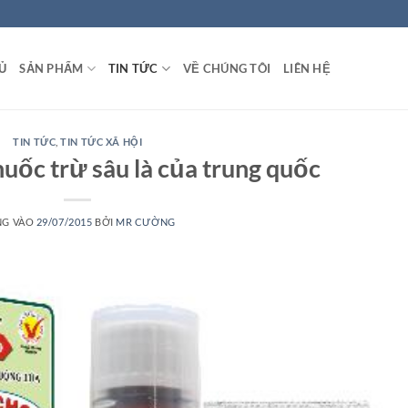
Ủ
SẢN PHẨM
TIN TỨC
VỀ CHÚNG TÔI
LIÊN HỆ
TIN TỨC
,
TIN TỨC XÃ HỘI
huốc trừ sâu là của trung quốc
NG VÀO
29/07/2015
BỞI
MR CƯỜNG