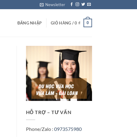
Newsletter
0
ĐĂNG NHẬP
GIỎ HÀNG /
0
₫
HỖ TRỢ – TƯ VẤN
Phone/Zalo :
0973575980