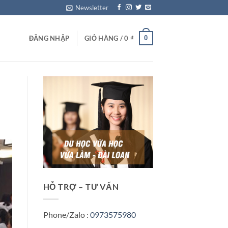
Newsletter
0
ĐĂNG NHẬP
GIỎ HÀNG /
0
₫
HỖ TRỢ – TƯ VẤN
Phone/Zalo :
0973575980