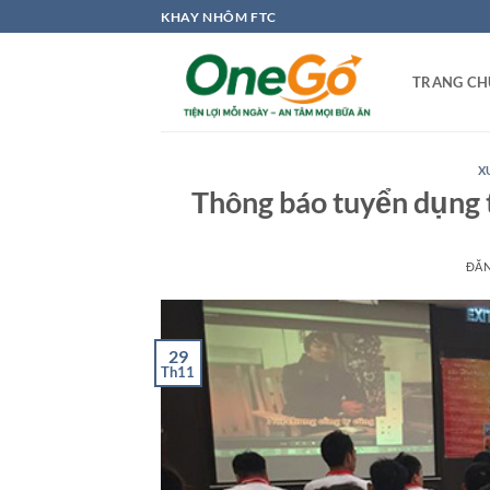
Bỏ
KHAY NHÔM FTC
qua
nội
TRANG CH
dung
X
Thông báo tuyển dụng t
ĐĂ
29
Th11