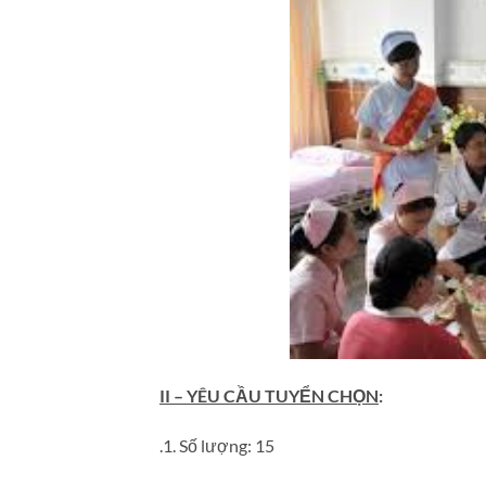
II – YÊU CẦU TUYỂN CHỌN
:
.1. Số lượng: 15