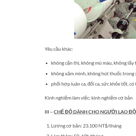
Yêu cầu khác:
không cận thị, không mù màu, không lấy t
không xăm mình, không hút thuốc trong
phối hợp luân ca, đổi ca, sức khỏe tốt, 
Kinh nghiệm làm việc: kinh nghiệm cơ bản
III –
CHẾ ĐỘ DÀNH CHO NGƯỜI LAO Đ
Lương cơ bản: 23.100 NT$/tháng
Làm thêm: 50-60h/tháng