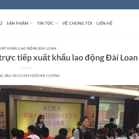
Ủ
SẢN PHẨM
TIN TỨC
VỀ CHÚNG TÔI
LIÊN HỆ
UẤT KHẨU LAO ĐỘNG ĐÀI LOAN
rực tiếp xuất khẩu lao động Đài Loan
NG VÀO
29/11/2019
BỞI
MR CƯỜNG