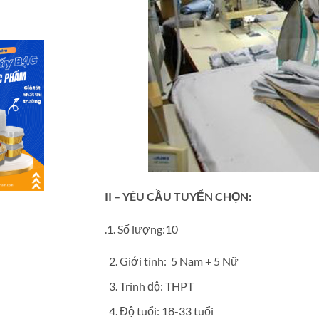
II – YÊU CẦU TUYỂN CHỌN
:
.1. Số lượng:10
Giới tính: 5 Nam + 5 Nữ
Trình độ: THPT
Độ tuổi: 18-33 tuổi