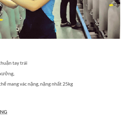
huận tay trái
 xưởng,
có thể mang vác nặng, nặng nhất 25kg
ỘNG