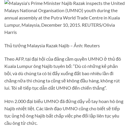
Thủ tướng Malaysia Razak Najib – Ảnh: Reuters
Theo AFP, tại đại hội của đảng cầm quyền UMNO ở thủ đô
Kuala Lumpur ông Najib tuyên bố: “Dù có những kẻ phản
bội, và dù chúng ta có bị đẩy xuống đất bao nhiêu lần đi
chăng nữa thì chúng ta cũng sẽ không đầu hàng, không rút
lui. Tôi sẽ tiếp tục dẫn dắt UMNO đến chiến thắng”.
Hơn 2.000 đại biểu UMNO đã đứng dậy vỗ tay hoan hô ông
Najib nhiệt liệt. Các lãnh đạo UMNO cũng cho biết sẽ tiếp
tục ủng hộ ông Najib bất chấp việc phe đối lập liên tục yêu
cầu ông từ chức.