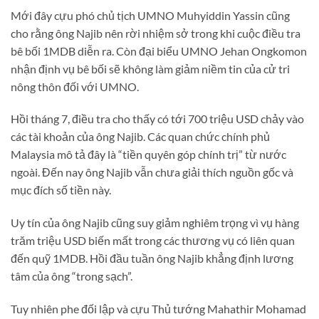
Mới đây cựu phó chủ tịch UMNO Muhyiddin Yassin cũng
cho rằng ông Najib nên rời nhiệm sở trong khi cuộc điều tra
bê bối 1MDB diễn ra. Còn đại biểu UMNO Jehan Ongkomon
nhận định vụ bê bối sẽ không làm giảm niềm tin của cử tri
nông thôn đối với UMNO.
Hồi tháng 7, điều tra cho thấy có tới 700 triệu USD chảy vào
các tài khoản của ông Najib. Các quan chức chính phủ
Malaysia mô tả đây là “tiền quyên góp chính trị” từ nước
ngoài. Đến nay ông Najib vẫn chưa giải thích nguồn gốc và
mục đích số tiền này.
Uy tín của ông Najib cũng suy giảm nghiêm trọng vì vụ hàng
trăm triệu USD biến mất trong các thương vụ có liên quan
đến quỹ 1MDB. Hồi đầu tuần ông Najib khẳng định lương
tâm của ông “trong sạch”.
Tuy nhiên phe đối lập và cựu Thủ tướng Mahathir Mohamad