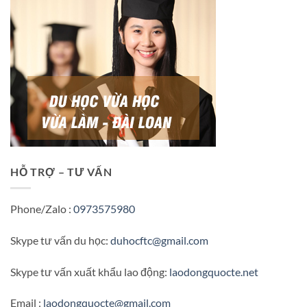
HỖ TRỢ – TƯ VẤN
Phone/Zalo :
0973575980
Skype tư vấn du học:
duhocftc@gmail.com
Skype tư vấn xuất khẩu lao động:
laodongquocte.net
Email :
laodongquocte@gmail.com