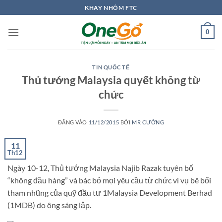
Bỏ
KHAY NHÔM FTC
qua
nội
0
dung
TIN QUỐC TẾ
Thủ tướng Malaysia quyết không từ
chức
ĐĂNG VÀO
11/12/2015
BỞI
MR CƯỜNG
11
Th12
Ngày 10-12, Thủ tướng Malaysia Najib Razak tuyên bố
“không đầu hàng” và bác bỏ mọi yêu cầu từ chức vì vụ bê bối
tham nhũng của quỹ đầu tư 1Malaysia Development Berhad
(1MDB) do ông sáng lập.