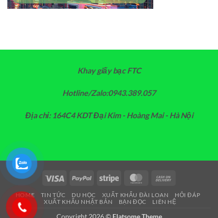
Khay giấy bạc FTC
Hotline/Zalo:0943.389.057
Địa chỉ: 164C4 KDT Đại Kim - Hoàng Mai - Hà Nội
Visa
PayPal
Stripe
MasterCard
Cash
On
HOME
TIN TỨC
DU HỌC
XUẤT KHẨU ĐÀI LOAN
HỎI ĐÁP
Delivery
XUẤT KHẨU NHẬT BẢN
BẠN ĐỌC
LIÊN HỆ
Copyright 2026 ©
Flatsome Theme