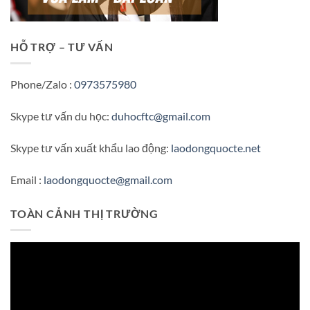
HỖ TRỢ – TƯ VẤN
Phone/Zalo :
0973575980
Skype tư vấn du học:
duhocftc@gmail.com
Skype tư vấn xuất khẩu lao động:
laodongquocte.net
Email :
laodongquocte@gmail.com
TOÀN CẢNH THỊ TRƯỜNG