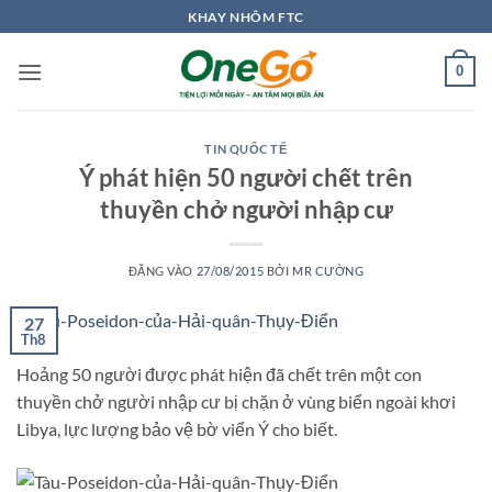
Bỏ
KHAY NHÔM FTC
qua
nội
0
dung
TIN QUỐC TẾ
Ý phát hiện 50 người chết trên
thuyền chở người nhập cư
ĐĂNG VÀO
27/08/2015
BỞI
MR CƯỜNG
27
Th8
Hoảng 50 người được phát hiện đã chết trên một con
thuyền chở người nhập cư bị chặn ở vùng biển ngoài khơi
Libya, lực lượng bảo vệ bờ viển Ý cho biết.