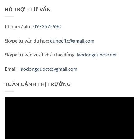
HỖ TRỢ – TƯ VẤN
Phone/Zalo :
0973575980
Skype tư vấn du học:
duhocftc@gmail.com
Skype tư vấn xuất khẩu lao động:
laodongquocte.net
Email :
laodongquocte@gmail.com
TOÀN CẢNH THỊ TRƯỜNG