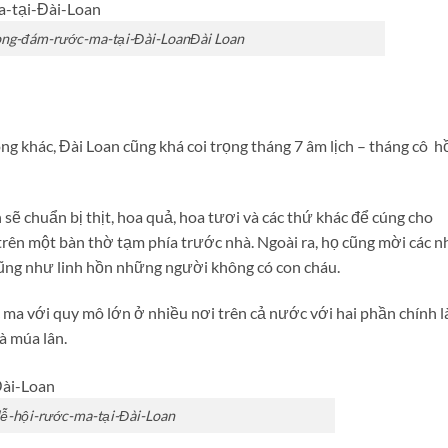
ong-đám-rước-ma-tại-Đài-LoanĐài Loan
g khác, Đài Loan cũng khá coi trọng tháng 7 âm lịch – tháng cô h
 sẽ chuẩn bị thịt, hoa quả, hoa tươi và các thứ khác để cúng cho
rên một bàn thờ tạm phía trước nhà. Ngoài ra, họ cũng mời các n
ũng như linh hồn những người không có con cháu.
ma với quy mô lớn ở nhiều nơi trên cả nước với hai phần chính l
à múa lân.
lễ-hội-rước-ma-tại-Đài-Loan