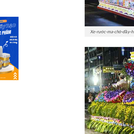
Xe-rước-ma-chở-đầy-hì