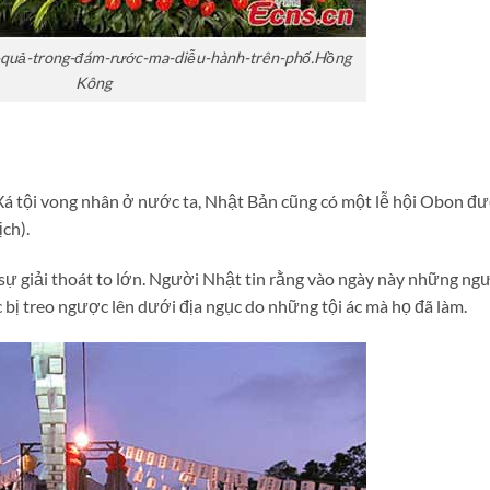
-quả-trong-đám-rước-ma-diễu-hành-trên-phố.Hồng
Kông
á tội vong nhân ở nước ta, Nhật Bản cũng có một lễ hội Obon đ
ịch).
 sự giải thoát to lớn. Người Nhật tin rằng vào ngày này những ng
c bị treo ngược lên dưới địa ngục do những tội ác mà họ đã làm.