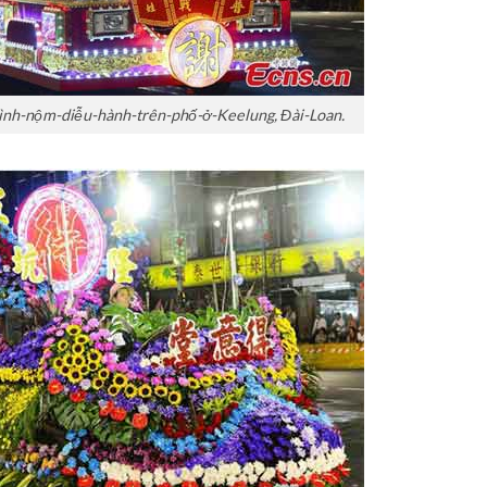
nh-nộm-diễu-hành-trên-phố-ở-Keelung, Đài-Loan.