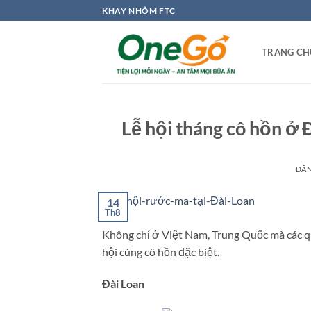
Bỏ
KHAY NHÔM FTC
qua
nội
TRANG CH
dung
Lễ hội tháng cô hồn ở 
ĐĂ
14
Th8
Không chỉ ở Việt Nam, Trung Quốc mà các qu
hội cúng cô hồn đặc biệt.
Đài Loan