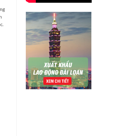
ờng
h
c.