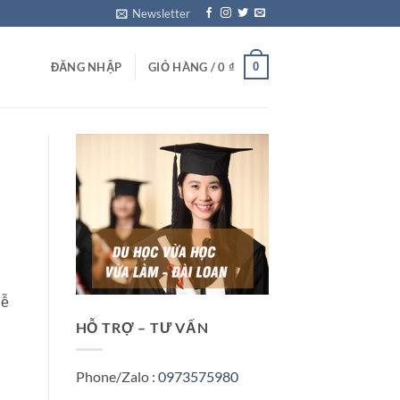
Newsletter
0
ĐĂNG NHẬP
GIỎ HÀNG /
0
₫
lễ
HỖ TRỢ – TƯ VẤN
Phone/Zalo :
0973575980