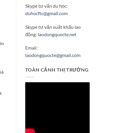
Skype tư vấn du học:
duhocftc@gmail.com
Skype tư vấn xuất khẩu lao
động:
laodongquocte.net
ồn
Email :
laodongquocte@gmail.com
TOÀN CẢNH THỊ TRƯỜNG
hà
à: