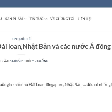
Ủ
SẢN PHẨM
TIN TỨC
VỀ CHÚNG TÔI
LIÊN HỆ
TIN QUỐC TẾ
Đài loan,Nhật Bản và các nước Á đông
NG VÀO
14/08/2015
BỞI
MR CƯỜNG
ốc gia khác như Đài Loan, Singapore, Nhật Bản, … đều có những 