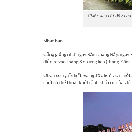
Chiếc-xe-chất-đầy-hoa
Nhật bản
Cũng giống như ngày Rằm tháng Bảy, ngày X
diễn ra vào tháng 8 dương lịch (tháng 7 âm l
Obon có nghĩa là “treo ngược lên” ý chỉ một
chết có thể thoát khỏi cảnh khổ cực của việ