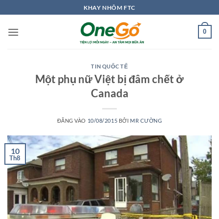
Bỏ
KHAY NHÔM FTC
qua
nội
0
dung
TIN QUỐC TẾ
Một phụ nữ Việt bị đâm chết ở
Canada
ĐĂNG VÀO
10/08/2015
BỞI
MR CƯỜNG
10
Th8