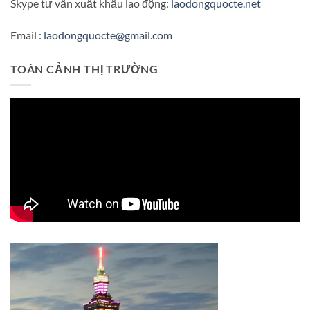
Skype tư vấn xuất khẩu lao động:
laodongquocte.net
Email :
laodongquocte@gmail.com
TOÀN CẢNH THỊ TRƯỜNG