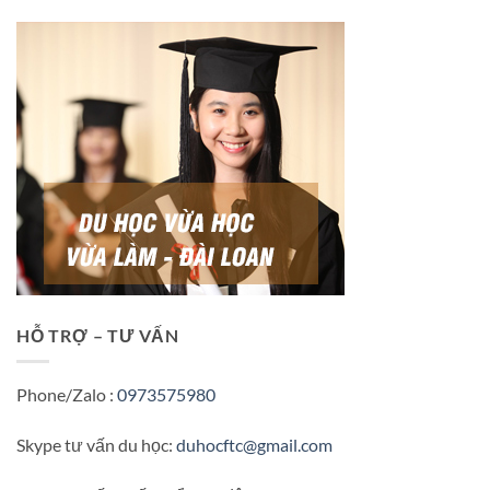
HỖ TRỢ – TƯ VẤN
Phone/Zalo :
0973575980
Skype tư vấn du học:
duhocftc@gmail.com