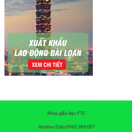
Khay giấy bạc FTC
Hotline/Zalo:0943.389.057