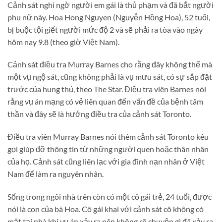
Cảnh sát nghi ngờ người em gái là thủ phạm và đã bắt người
phụ nữ này. Hoa Hong Nguyen (Nguyễn Hồng Hoa), 52 tuổi,
bị buộc tội giết người mức độ 2 và sẽ phải ra tòa vào ngày
hôm nay 9.8 (theo giờ Việt Nam).
Cảnh sát điều tra Murray Barnes cho rằng đây không thể mà
một vụ ngộ sát, cũng không phải là vụ mưu sát, có sự sắp đặt
trước của hung thủ, theo The Star. Điều tra viên Barnes nói
rằng vụ án mạng có vẻ liên quan đến vấn đề của bệnh tâm
thần và đây sẽ là hướng điều tra của cảnh sát Toronto.
Điều tra viên Murray Barnes nói thêm cảnh sát Toronto kêu
gọi giúp đỡ thông tin từ những người quen hoặc thân nhân
của họ. Cảnh sát cũng liên lạc với gia đình nạn nhân ở Việt
Nam để làm ra nguyên nhân.
Sống trong ngôi nhà trên còn có một cô gái trẻ, 24 tuổi, được
nói là con của bà Hoa. Cô gái khai với cảnh sát cô không có
mặt tại nhà khi vụ án xảy ra nên không rõ chuyện gì đã xảy ra