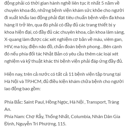
động phải có thời gian hành nghề liên tục ít nhất 5 năm về
chuyên khoa đó, những bệnh viện khám sức khỏe cho người
đi xuất khẩu lao động phải đạt tiêu chuẩn bệnh viện đa khoa
hạng II trở lên, qua đó phải có đầy đủ các trang thiết bị y
khoa hiện đại, có đầy đủ các chuyên khoa, cận khoa lâm sàng,
X-quang làm được các xét nghiệm cơ bản về máu, viêm gan,
HIV, ma túy, điện não đồ, chẩn đoán bệnh phong…Bên cạnh
đó nếu phía đối tác Nhật Bản có yêu cầu thêm các loại xét
nghiệm và kỹ thuật khác thì bệnh viện phải đáp ứng đầy đủ.
Hiện nay, trên cả nước có tất cả 11 bệnh viện tập trung tại
Hà Nội và TP.HCM, đủ điều kiện khám chữa bệnh cho người
lao động bao gồm:
Phía Bắc: Saint Paul, Hồng Ngọc, Hà Nội , Transport, Tràng
An.
Phía Nam: Chợ Rẫy, Thống Nhất, Columbia, Nhân Dân Gia
Định, Nguyễn Tri Phương, 115.