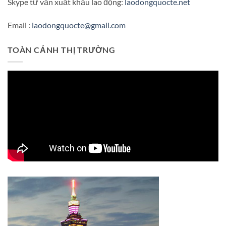
Skype tư vấn xuất khẩu lao động:
laodongquocte.net
Email :
laodongquocte@gmail.com
TOÀN CẢNH THỊ TRƯỜNG