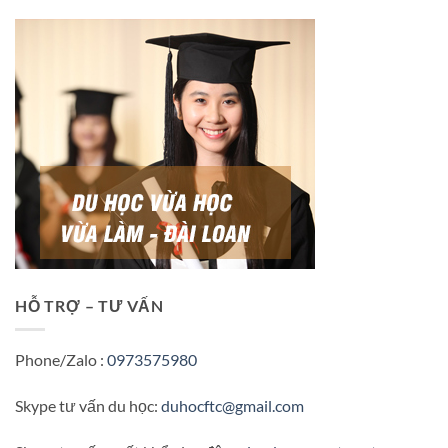
HỖ TRỢ – TƯ VẤN
Phone/Zalo :
0973575980
Skype tư vấn du học:
duhocftc@gmail.com