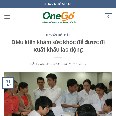
Bỏ
KHAY NHÔM FTC
qua
nội
0
dung
TƯ VẤN HỎI ĐÁP
Điều kiện khám sức khỏe để được đi
xuất khẩu lao động
ĐĂNG VÀO
31/07/2015
BỞI
MR CƯỜNG
31
Th7