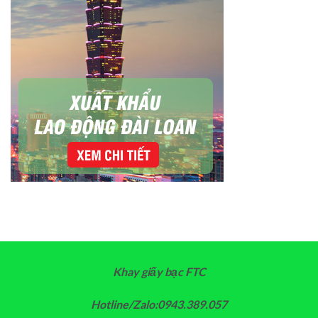
Khay giấy bạc FTC
Hotline/Zalo:0943.389.057