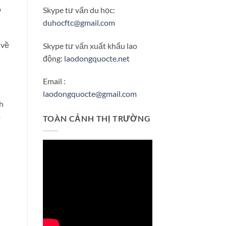
o
Skype tư vấn du học:
duhocftc@gmail.com
 về
Skype tư vấn xuất khẩu lao
động:
laodongquocte.net
Email :
laodongquocte@gmail.com
h
o
TOÀN CẢNH THỊ TRƯỜNG