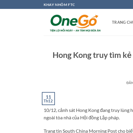
Bỏ
KHAY NHÔM FTC
qua
nội
TRANG CH
dung
Hong Kong truy tìm kẻ 
ĐĂ
11
Th12
10/12, cảnh sát Hong Kong đang truy lùng 
ngoài tòa nhà của Hội đồng Lập pháp.
Trang tin South China Morning Post cho biế