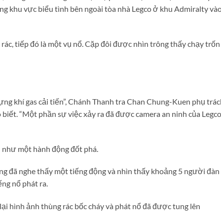
ong khu vực biểu tình bên ngoài tòa nhà Legco ở khu Admiralty và
ác, tiếp đó là một vụ nổ. Cặp đôi được nhìn trông thấy chạy trốn
đựng khí gas cải tiến”, Chánh Thanh tra Chan Chung-Kuen phụ trác
biết. “Một phần sự việc xảy ra đã được camera an ninh của Legc
i như một hành động đốt phá.
ông đã nghe thấy một tiếng động và nhìn thấy khoảng 5 người đàn
ng nổ phát ra.
i lại hình ảnh thùng rác bốc cháy và phát nổ đã được tung lên