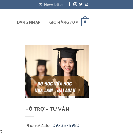
Newsletter
0
ĐĂNG NHẬP
GIỎ HÀNG /
0
₫
HỖ TRỢ – TƯ VẤN
Phone/Zalo :
0973575980
t