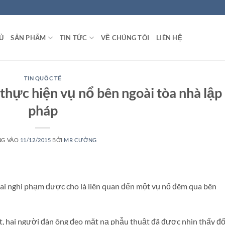
Ủ
SẢN PHẨM
TIN TỨC
VỀ CHÚNG TÔI
LIÊN HỆ
TIN QUỐC TẾ
thực hiện vụ nổ bên ngoài tòa nhà lập
pháp
NG VÀO
11/12/2015
BỞI
MR CƯỜNG
hai nghi phạm được cho là liên quan đến một vụ nổ đêm qua bên
t, hai người đàn ông đeo mặt nạ phẫu thuật đã được nhìn thấy đố