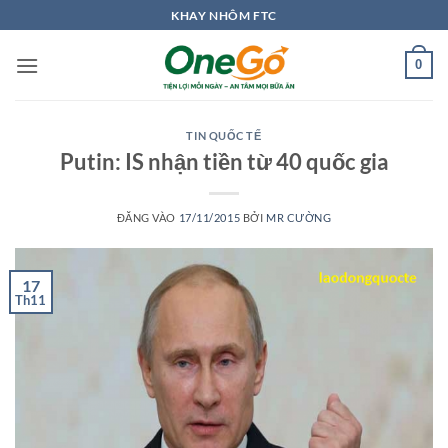
Bỏ
KHAY NHÔM FTC
qua
nội
0
dung
TIN QUỐC TẾ
Putin: IS nhận tiền từ 40 quốc gia
ĐĂNG VÀO
17/11/2015
BỞI
MR CƯỜNG
17
Th11