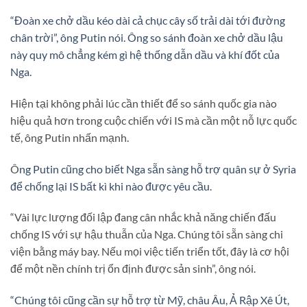
“Đoàn xe chở dầu kéo dài cả chục cây số trải dài tới đường
chân trời”, ông Putin nói. Ông so sánh đoàn xe chở dầu lậu
này quy mô chẳng kém gì hệ thống dẫn dầu và khí đốt của
Nga.
Hiện tại không phải lúc cần thiết để so sánh quốc gia nào
hiệu quả hơn trong cuộc chiến với IS mà cần một nỗ lực quốc
tế, ông Putin nhấn mạnh.
Ô
ng Putin cũng cho biết Nga sẵn sàng hỗ trợ quân sự ở Syria
để chống lại IS bất kì khi nào được yêu cầu.
“Vài lực lượng đối lập đang cân nhắc khả năng chiến đấu
chống IS với sự hậu thuẫn của Nga. Chúng tôi sẵn sàng chi
viện bằng máy bay. Nếu mọi việc tiến triển tốt, đây là cơ hội
để một nền chính trị ổn định được sản sinh”, ông nói.
“Chúng tôi cũng cần sự hỗ trợ từ Mỹ, châu Âu, Ả Rập Xê Út,