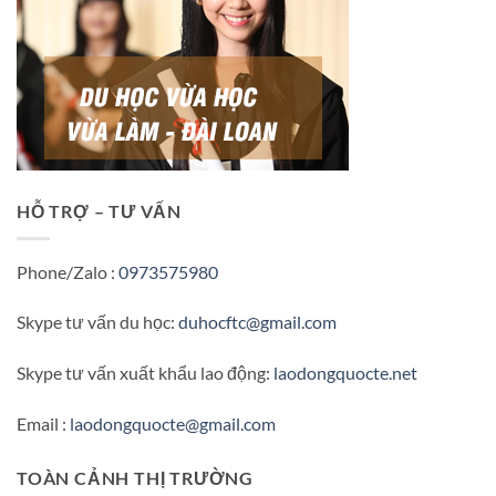
HỖ TRỢ – TƯ VẤN
Phone/Zalo :
0973575980
Skype tư vấn du học:
duhocftc@gmail.com
Skype tư vấn xuất khẩu lao động:
laodongquocte.net
Email :
laodongquocte@gmail.com
TOÀN CẢNH THỊ TRƯỜNG