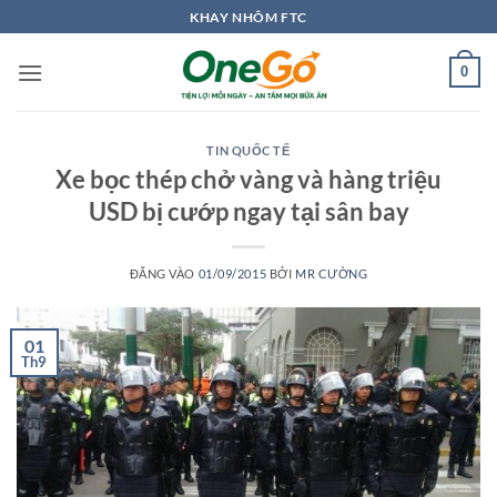
Bỏ
KHAY NHÔM FTC
qua
nội
0
dung
TIN QUỐC TẾ
Xe bọc thép chở vàng và hàng triệu
USD bị cướp ngay tại sân bay
ĐĂNG VÀO
01/09/2015
BỞI
MR CƯỜNG
01
Th9