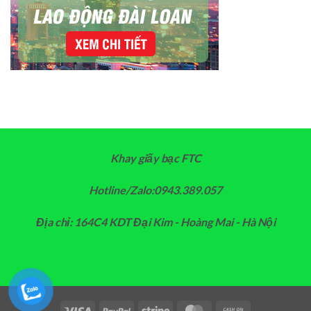
Khay giấy bạc FTC
Hotline/Zalo:0943.389.057
Địa chỉ: 164C4 KDT Đại Kim - Hoàng Mai - Hà Nội
Visa
PayPal
Stripe
MasterCard
Cash