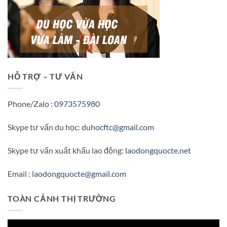
HỖ TRỢ – TƯ VẤN
Phone/Zalo :
0973575980
Skype tư vấn du học:
duhocftc@gmail.com
Skype tư vấn xuất khẩu lao động:
laodongquocte.net
Email :
laodongquocte@gmail.com
TOÀN CẢNH THỊ TRƯỜNG