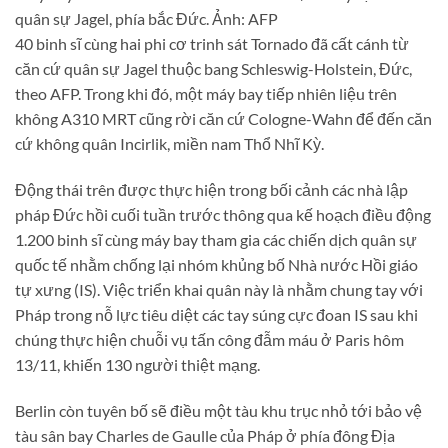
quân sự Jagel, phía bắc Đức. Ảnh: AFP
40 binh sĩ cùng hai phi cơ trinh sát Tornado đã cất cánh từ
căn cứ quân sự Jagel thuộc bang Schleswig-Holstein, Đức,
theo AFP. Trong khi đó, một máy bay tiếp nhiên liệu trên
không A310 MRT cũng rời căn cứ Cologne-Wahn để đến căn
cứ không quân Incirlik, miền nam Thổ Nhĩ Kỳ.
Động thái trên được thực hiện trong bối cảnh các nhà lập
pháp Đức hồi cuối tuần trước thông qua kế hoạch điều động
1.200 binh sĩ cùng máy bay tham gia các chiến dịch quân sự
quốc tế nhằm chống lại nhóm khủng bố Nhà nước Hồi giáo
tự xưng (IS). Việc triển khai quân này là nhằm chung tay với
Pháp trong nỗ lực tiêu diệt các tay súng cực đoan IS sau khi
chúng thực hiện chuỗi vụ tấn công đẫm máu ở Paris hôm
13/11, khiến 130 người thiệt mạng.
Berlin còn tuyên bố sẽ điều một tàu khu trục nhỏ tới bảo vệ
tàu sân bay Charles de Gaulle của Pháp ở phía đông Địa