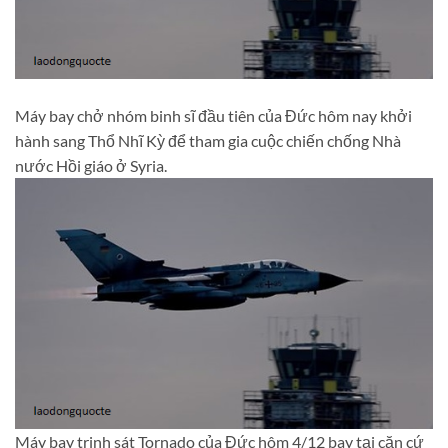
Máy bay chở nhóm binh sĩ đầu tiên của Đức hôm nay khởi
hành sang Thổ Nhĩ Kỳ để tham gia cuộc chiến chống Nhà
nước Hồi giáo ở Syria.
Máy bay trinh sát Tornado của Đức hôm 4/12 bay tại căn cứ