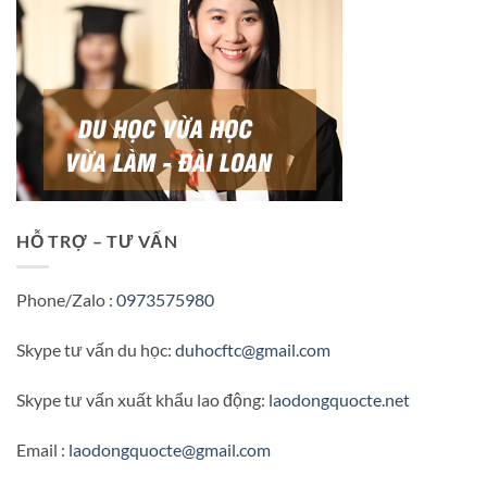
HỖ TRỢ – TƯ VẤN
Phone/Zalo :
0973575980
Skype tư vấn du học:
duhocftc@gmail.com
Skype tư vấn xuất khẩu lao động:
laodongquocte.net
Email :
laodongquocte@gmail.com