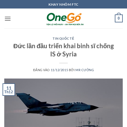
Bỏ
KHAY NHÔM FTC
qua
nội
0
dung
TIN QUỐC TẾ
Đức lần đầu triển khai binh sĩ chống
IS ở Syria
ĐĂNG VÀO
11/12/2015
BỞI
MR CƯỜNG
11
Th12