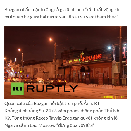
Buzgan nhấn mạnh rằng cả gia đình anh “rất thất vọng khi
mối quan hệ giữa hai nước xấu đi sau vụ việc thảm khốc”.
Quán cafe của Buzgan nổi bật trên phố. Ảnh: RT
Khẳng định rằng Su-24 đã xâm phạm không phận Thổ Nhĩ
Kỳ, Tổng thống Recep Tayyip Erdogan quyết không xin lỗi
Nga và cảnh báo Moscow “đừng đùa với lửa”.