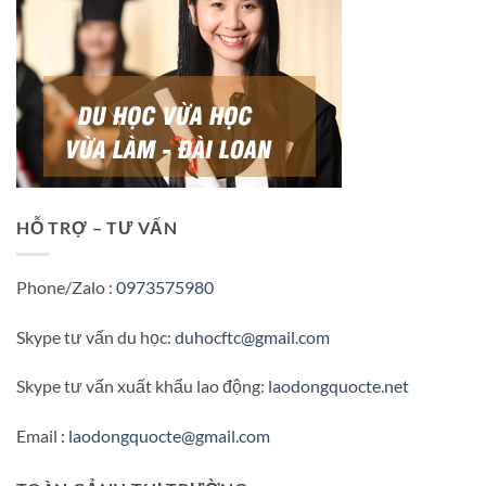
HỖ TRỢ – TƯ VẤN
Phone/Zalo :
0973575980
Skype tư vấn du học:
duhocftc@gmail.com
Skype tư vấn xuất khẩu lao động:
laodongquocte.net
Email :
laodongquocte@gmail.com