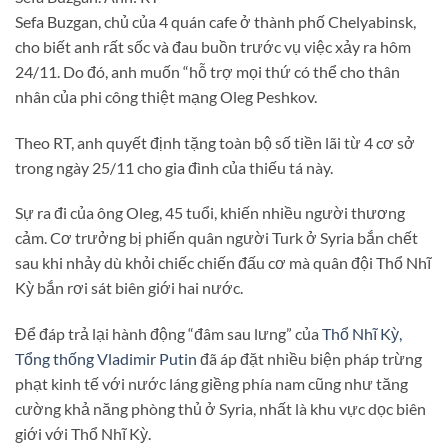
Sefa Buzgan, chủ của 4 quán cafe ở thành phố Chelyabinsk,
cho biết anh rất sốc và đau buồn trước vụ việc xảy ra hôm
24/11. Do đó, anh muốn “hỗ trợ mọi thứ có thể cho thân
nhân của phi công thiệt mạng Oleg Peshkov.
Theo RT, anh quyết định tặng toàn bộ số tiền lãi từ 4 cơ sở
trong ngày 25/11 cho gia đình của thiếu tá này.
Sự ra đi của ông Oleg, 45 tuổi, khiến nhiều người thương
cảm. Cơ trưởng bị phiến quân người Turk ở Syria bắn chết
sau khi nhảy dù khỏi chiếc chiến đấu cơ mà quân đội Thổ Nhĩ
Kỳ bắn rơi sát biên giới hai nước.
Để đáp trả lại hành động “đâm sau lưng” của
Thổ Nhĩ Kỳ,
Tổng thống Vladimir Putin
đã áp đặt nhiều biện pháp trừng
phạt kinh tế với nước láng giềng phía nam cũng như tăng
cường khả năng phòng thủ ở Syria, nhất là khu vực dọc biên
giới với Thổ Nhĩ Kỳ.