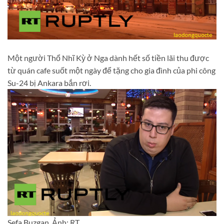
Một người Thổ Nhĩ Kỳ ở Nga dành hết số tiền lãi thu được
từ quán cafe suốt một ngày để tặng cho gia đình của phi công
Su-24 bị Ankara bắn rơi.
Sefa Buzgan. Ảnh: RT