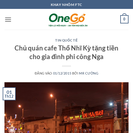
Bỏ
KHAY NHÔM FTC
qua
nội
0
dung
TIN QUỐC TẾ
Chủ quán cafe Thổ Nhĩ Kỳ tặng tiền
cho gia đình phi công Nga
ĐĂNG VÀO
01/12/2015
BỞI
MR CƯỜNG
01
Th12