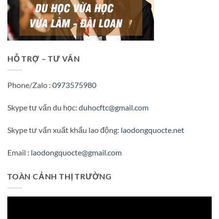
HỖ TRỢ – TƯ VẤN
Phone/Zalo :
0973575980
Skype tư vấn du học:
duhocftc@gmail.com
Skype tư vấn xuất khẩu lao động:
laodongquocte.net
Email :
laodongquocte@gmail.com
TOÀN CẢNH THỊ TRƯỜNG