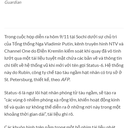
Guardian
Trong cuộc họp diễn ra hôm 9/11 tại Sochi dưới sự chủ trì
của Tổng thống Nga Vladimir Putin, kênh truyên hình NTV và
Channel One do Điện Kremlin kiểm soát khi quay đã vô tình
lướt qua một tài liệu tuyệt mật chứa các bản vẽ và thông tin
chi tiết về hệ thống vũ khí mới với tên gọi Status-6. Hệ thống
này do Rubin, công ty chế tạo tàu ngầm hạt nhân có trụ sở ở
St. Petersburg, thiết kế, theo
AFP
.
Status-6 là ngư lôi hạt nhân phóng từ tàu ngầm, sẽ tạo ra
“các vùng ô nhiễm phóng xạ rộng lớn, khiến hoạt động kinh
tế và quân sự không thể diễn ra ở những nơi này trong một
khoảng thời gian dài”, tài liệu ghi rõ.
Các khuôn hình trên nằm trong một bộ phim tài liệu phát