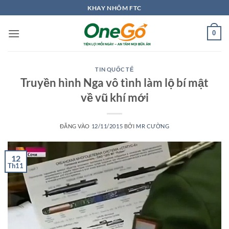
Bỏ
KHAY NHÔM FTC
qua
nội
0
dung
TIN QUỐC TẾ
Truyền hình Nga vô tình làm lộ bí mật
về vũ khí mới
ĐĂNG VÀO
12/11/2015
BỞI
MR CƯỜNG
12
Th11