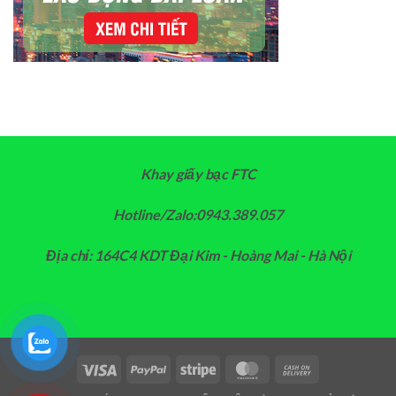
Khay giấy bạc FTC
Hotline/Zalo:0943.389.057
Địa chỉ: 164C4 KDT Đại Kim - Hoàng Mai - Hà Nội
Visa
PayPal
Stripe
MasterCard
Cash
On