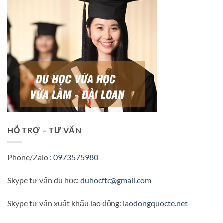
HỖ TRỢ – TƯ VẤN
Phone/Zalo :
0973575980
Skype tư vấn du học:
duhocftc@gmail.com
Skype tư vấn xuất khẩu lao động:
laodongquocte.net