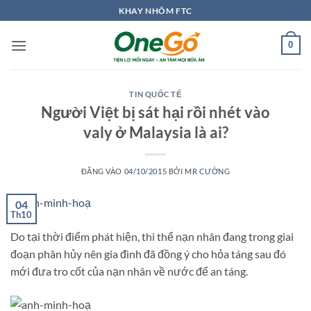
Bỏ
KHAY NHÔM FTC
qua
nội
0
dung
TIN QUỐC TẾ
Người Việt bị sát hại rồi nhét vào
valy ở Malaysia là ai?
ĐĂNG VÀO
04/10/2015
BỞI
MR CƯỜNG
04
Th10
Do tại thời điểm phát hiện, thi thể nạn nhân đang trong giai
đoạn phân hủy nên gia đình đã đồng ý cho hỏa táng sau đó
mới đưa tro cốt của nạn nhân về nước để an táng.