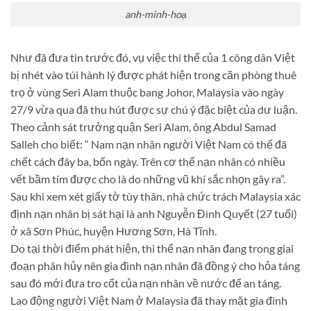
anh-minh-hoạ
Như đã đưa tin trước đó, vụ việc thi thể của 1 công dân Việt
bị nhét vào túi hành lý được phát hiện trong căn phòng thuê
trọ ở vùng Seri Alam thuộc bang Johor, Malaysia vào ngày
27/9 vừa qua đã thu hút được sự chú ý đặc biệt của dư luận.
Theo cảnh sát trưởng quận Seri Alam, ông Abdul Samad
Salleh cho biết: “ Nam nạn nhân người Việt Nam có thể đã
chết cách đây ba, bốn ngày. Trên cơ thể nạn nhân có nhiều
vết bầm tím được cho là do những vũ khí sắc nhọn gây ra”.
Sau khi xem xét giấy tờ tùy thân, nhà chức trách Malaysia xác
định nạn nhân bị sát hại là anh Nguyễn Đình Quyết (27 tuổi)
ở xã Sơn Phúc, huyện Hương Sơn, Hà Tĩnh.
Do tại thời điểm phát hiện, thi thể nạn nhân đang trong giai
đoạn phân hủy nên gia đình nạn nhân đã đồng ý cho hỏa táng
sau đó mới đưa tro cốt của nạn nhân về nước để an táng.
Lao động người Việt Nam ở Malaysia đã thay mặt gia đình