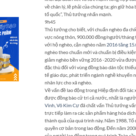
về chân lý, lẽ phải của chúng ta; gìn giữ hò
tổ quốc”, Thủ tướng nhấn mạnh.
9h45
Thủ tướng cho biết, với chuẩn nghèo đa chi
vực nông thôn, 900.000 đồng/người/tháng t
với hộ nghèo, cận nghèo năm
2016 tăng 15
nghèo theo chuẩn mới và chuẩn bị điều kiện
giảm nghèo bền vững 2016 -2020 vừa được Q
đặc thù đối với vùng đồng bào dân tộc thiểu 
tế giáo dục, phát triển ngành nghề khuyến 
nhân lực cho xã nghèo.
Về vấn đề lao động trong Hiệp định đối tác
được đồng bào cử tri cả nước, nhất là người
Vinh, Võ Kim Cự
đã chất vấn Thủ tướng vấn
trực tiếp làm ra các sản phẩm hàng hóa dị
thành quả của quá trình này. Năm 1988, Tổ 
quyền cơ bản trong lao động. Đến năm 2008
của người lao động trong quá trình Toàn cầ