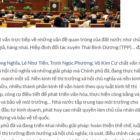
hất vấn trực tiếp về những vấn đề quan trọng của đất nước như ch
giả, hàng nhái, Hiệp định đối tác xuyên Thái Bình Dương (TPP)… đ
ng Nghĩa, Lê Như Tiến, Trịnh Ngọc Phương, Võ Kim Cự
chất vấn 
ã hội chủ nghĩa và những giải pháp mà Chính phủ đã, đang thực hi
 mạnh một số. Nền kinh tế thị trường xã hội chủ nghĩa và nền kin
hữu, nhiều thành phần kinh tế vận hành theo quy luật kinh tế thị
 công cụ điều tiết để phát triển văn hóa, thực hiện công bằng và
èo và bảo vệ môi trường… Nhà nước tập trung tạo môi trường cho
 đầu tư kinh doanh, phát huy cao nhất quyền làm chủ của nhân dâ
dựng và bảo vệ tổ quốc.
phủ đã và đang triển khai nhiều giải pháp: hoàn thiện thể chế, luậ
 thị trường định hướng xã hội chủ nghĩa; rà soát, điều chỉnh các 