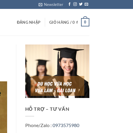
Newsletter
0
ĐĂNG NHẬP
GIỎ HÀNG /
0
₫
HỖ TRỢ – TƯ VẤN
Phone/Zalo :
0973575980