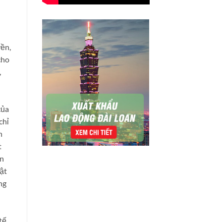
yền,
cho
,
của
chỉ
h
t
ến
uật
ng
tế