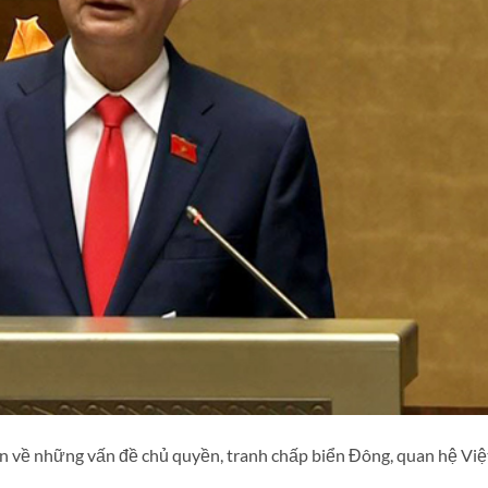
ấn về những vấn đề chủ quyền, tranh chấp biển Đông, quan hệ Việ