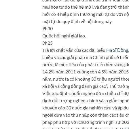
mại hóa tự do thế hệ mới, và đang trở thà
mới có 4 hiệp định thương mại tự do với nộ
mại tự do quy định về nội dung này
9h30
​Quốc hội nghỉ giải lao.
9h25
Trả lời chất vấn của các đại biểu
Hà Sĩ Đồng
chiều và các giải pháp mà Chính phủ sẽ tri
nước, là mục tiêu của phát triển bền vững 
14,2% năm 2011 xuống còn 4,5% năm 2015. 
năm, nước ta có khoảng 30 triệu người thoá
xã hội và cộng đồng đánh giá cao”, Thủ tướ
Việc xác định chuẩn nghèo đơn chiều chỉ dựa
định đối tượng nghèo, chính sách giảm nghèo
khuyến cáo 30 quốc gia nghiên cứu và áp d
ngoài dựa vào thu nhập còn thêm các tiêu c
pháp phù hợp với chương trình nghị sự 203