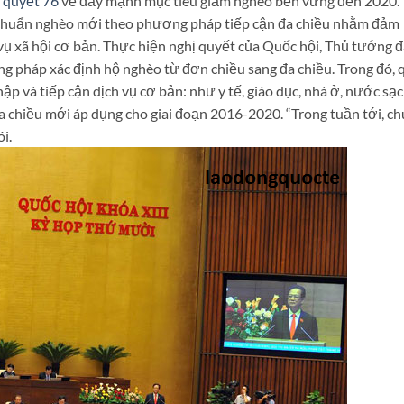
 quyết 76
về đẩy mạnh mục tiêu giảm nghèo bền vững đến 2020.
g chuẩn nghèo mới theo phương pháp tiếp cận đa chiều nhằm đảm
 vụ xã hội cơ bản. Thực hiện nghị quyết của Quốc hội, Thủ tướng 
g pháp xác định hộ nghèo từ đơn chiều sang đa chiều. Trong đó, 
ập và tiếp cận dịch vụ cơ bản: như y tế, giáo dục, nhà ở, nước sạc
chiều mới áp dụng cho giai đoạn 2016-2020. “Trong tuần tới, c
i.