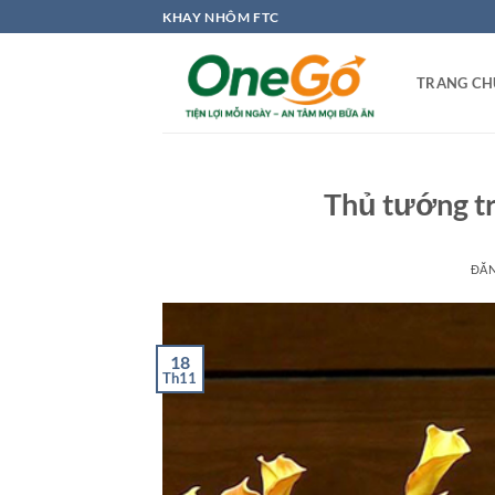
Bỏ
KHAY NHÔM FTC
qua
nội
TRANG CH
dung
Thủ tướng tr
ĐĂ
18
Th11