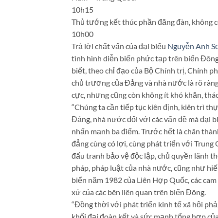
10h15
Thủ tướng kết thúc phần đăng đàn, không có
10h00
Trả lời chất vấn của đại biểu
Nguyễn Anh Sơ
tình hình diễn biến phức tạp trên biển Đô
biết, theo chỉ đạo của Bộ Chính trị, Chính 
chủ trương của Đảng và nhà nước là rõ ràng
cực, nhưng cũng còn không ít khó khăn, thá
“Chúng ta cần tiếp tục kiên định, kiên trì t
Đảng, nhà nước đối với các vấn đề mà đại bi
nhấn mạnh ba điểm. Trước hết là chân thàn
đẳng cùng có lợi, cùng phát triển với Trung 
đấu tranh bảo vệ độc lập, chủ quyền lãnh th
pháp, pháp luật của nhà nước, cũng như h
biển năm 1982 của Liên Hợp Quốc, các cam
xử của các bên liên quan trên biển Đông.
“Đồng thời với phát triển kinh tế xã hội ph
khối đại đoàn kết và sức mạnh tổng hợp của 