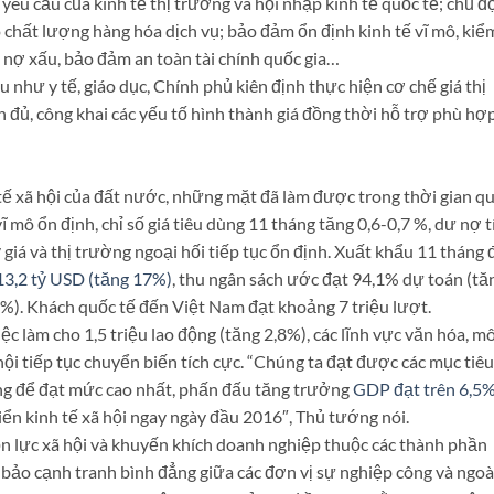
yêu cầu của kinh tế thị trường và hội nhập kinh tế quốc tế; chủ đ
 chất lượng hàng hóa dịch vụ; bảo đảm ổn định kinh tế vĩ mô, kiể
, nợ xấu, bảo đảm an toàn tài chính quốc gia…
u như y tế, giáo dục, Chính phủ kiên định thực hiện cơ chế giá thị
h đủ, công khai các yếu tố hình thành giá đồng thời hỗ trợ phù hợ
tế xã hội của đất nước, những mặt đã làm được trong thời gian qu
ĩ mô ổn định, chỉ số giá tiêu dùng 11 tháng tăng 0,6-0,7 %, dư nợ t
 giá và thị trường ngoại hối tiếp tục ổn định. Xuất khẩu 11 tháng 
13,2 tỷ USD (tăng 17%)
, thu ngân sách ước đạt 94,1% dự toán (tă
4%). Khách quốc tế đến Việt Nam đạt khoảng 7 triệu lượt.
ệc làm cho 1,5 triệu lao động (tăng 2,8%), các lĩnh vực văn hóa, mô
 hội tiếp tục chuyển biến tích cực. “Chúng ta đạt được các mục tiêu
ung để đạt mức cao nhất, phấn đấu tăng trưởng
GDP đạt trên 6,5
iển kinh tế xã hội ngay ngày đầu 2016″, Thủ tướng nói.
n lực xã hội và khuyến khích doanh nghiệp thuộc các thành phần
 bảo cạnh tranh bình đẳng giữa các đơn vị sự nghiệp công và ngoà