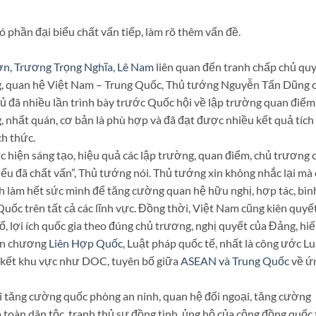
 phần đại biểu chất vấn tiếp, làm rõ thêm vấn đề.
n, Trương Trọng Nghĩa, Lê Nam
liên quan đến tranh chấp chủ qu
ng, quan hệ Việt Nam – Trung Quốc, Thủ tướng Nguyễn Tấn Dũng 
phủ đã nhiều lần trình bày trước Quốc hội về lập trường quan điểm
, nhất quán, cơ bản là phù hợp và đã đạt được nhiều kết quả tích
ch thức.
hực hiện sáng tạo, hiệu quả các lập trường, quan điểm, chủ trương 
ểu đã chất vấn”, Thủ tướng nói. Thủ tướng xin không nhắc lại mà 
h làm hết sức mình để tăng cường quan hệ hữu nghị, hợp tác, bìn
Quốc trên tất cả các lĩnh vực. Đồng thời, Việt Nam cũng kiên quyế
ổ, lợi ích quốc gia theo đúng chủ trương, nghị quyết của Đảng, hi
iến chương
Liên Hợp Quốc
, Luật pháp quốc tế, nhất là công ước L
 kết khu vực như DOC, tuyên bố giữa
ASEAN và Trung Quốc
về ứ
ải tăng cường quốc phòng an ninh, quan hệ đối ngoại, tăng cường
toàn dân tộc, tranh thủ sự đồng tình, ủng hộ của cộng đồng quốc 