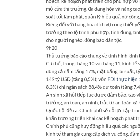
hoạch, kế hoạch phát triển cho phù hợp với 
mở cửa thị trường, đa dạng hóa và nâng cao
soát tốt lạm phát, quản lý hiệu quả nợ công
Riêng đối với hàng hóa dịch vụ công thiết yế
trường theo lộ trình phù hợp, tính đúng, tín
cho người nghèo, đồng bào dân tộc.
9h20
Thủ tướng báo cáo chung về tình hình kinh 
Cụ thể, trong tháng 10 và tháng 11, kinh tế v
dụng cả năm tăng 17%, mặt bằng lãi suất, tỷ
149 tỷ USD (tăng 8,5%); vốn
FDI thực hiện 
8,3%) chi ngân sách 88,4% dự toán (tăng 7,
An sinh xã hội tiếp tục được đảm bảo, tạo vi
trường, an toàn, an ninh, trật tự an toàn xã
Quốc hội đề ra. Chính phủ sẽ nỗ lực tập tr
khẩn trương triển khai các kế hoạch phát tr
Chính phủ cũng huy động hiệu quả các nguồ
kinh tế tham gia cung cấp dịch vụ công, đảm