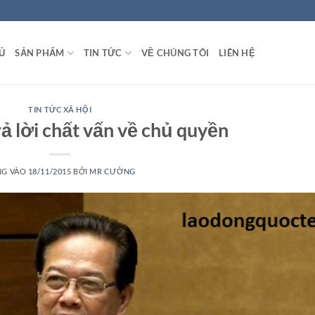
Ủ
SẢN PHẨM
TIN TỨC
VỀ CHÚNG TÔI
LIÊN HỆ
TIN TỨC XÃ HỘI
ả lời chất vấn về chủ quyền
NG VÀO
18/11/2015
BỞI
MR CƯỜNG