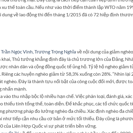
nh xu thế toàn cầu. Nếu như vào thời điểm thành lập WTO năm 19
i dung về lao động thì đến tháng 1/2015 đã có 72 hiệp định thươ
, Trần Ngọc Vinh, Trương Trọng Nghĩa
về nội dung của giảm nghèo
ển khai, Thủ tướng khẳng định đây là chủ trương lớn của Đảng, Nh
được nhân dân và cộng đồng quốc tế ủng hộ. Tỷ lệ hộ nghèo giảm t
Riêng các huyện nghèo giảm từ 58,3% xuống còn 28%. “Nhìn lại 
t nghèo. Đây là thành tựu nổi bật của công cuộc đổi mới, được t
ng nhấn mạnh.
 vào thu nhập bộc lộ nhiều hạn chế. Việc phân loại, đánh giá, xác
 thiếu tính tổng thể, toàn diện. Để khắc phục, các tổ chức quốc t
ụng phương pháp đo lường nghèo đa chiều. Xác định nghèo đa chi
hí như tiếp cận nhu cầu cơ bản ở mức tối thiểu. Đây cũng là phươ
0 của Liên Hợp Quốc vì sự phát triển bền vững.