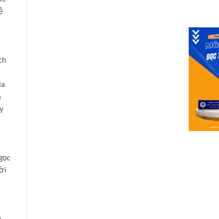
ệ
u
ch
ia
h
 y
gọc
ời
g