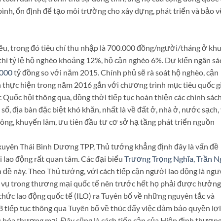
a bình, ổn định để tạo môi trường cho xây dựng, phát triển và bảo v
ều, trong đó tiêu chí thu nhập là 700.000 đồng/người/tháng ở kh
hì tỷ lệ hộ nghèo khoảng 12%, hộ cận nghèo 6%. Dự kiến ngân sá
.000
tỷ đồng so với năm 2015. Chính phủ sẽ rà soát hộ nghèo, cận
 thực hiện trong năm 2016 gắn với chương trình mục tiêu quốc g
uốc hội thông qua, đồng thời tiếp tục hoàn thiện các chính sác
số, địa bàn đặc biệt khó khăn, nhất là về đất ở, nhà ở, nước sạch,
nông, khuyến lâm, ưu tiên đầu tư cơ sở hạ tầng phát triển nguồn
 xuyên Thái Bình Dương TPP, Thủ tướng khẳng định đây là vấn đề
 lao động rất quan tâm. Các đại biểu
Trương Trọng Nghĩa, Trần N
 đề này. Theo Thủ tướng, với cách tiếp cận người lao động là ngư
ch vụ trong thương mại quốc tế nên trước hết họ phải được hưởng
chức lao động quốc tế (ILO) ra Tuyên bố về những nguyên tắc và
 tiếp tục thông qua Tuyên bố về thúc đẩy việc đảm bảo quyền lợi
u hóa thương mại. Đây cũng là cách tiếp cận của Hiệp định thươn