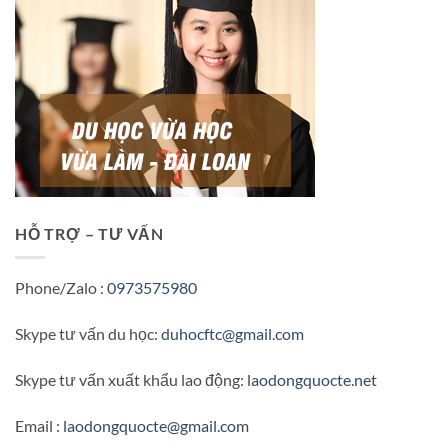
HỖ TRỢ – TƯ VẤN
Phone/Zalo :
0973575980
Skype tư vấn du học:
duhocftc@gmail.com
Skype tư vấn xuất khẩu lao động:
laodongquocte.net
Email :
laodongquocte@gmail.com