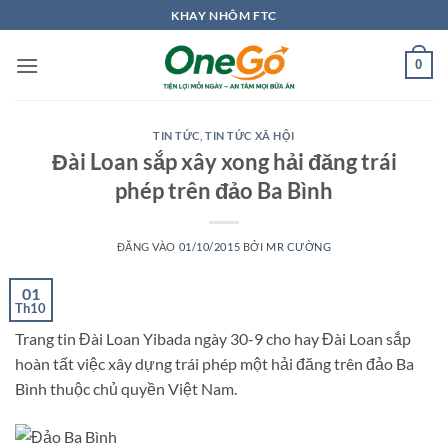
Bỏ
KHAY NHÔM FTC
qua
nội
0
dung
TIN TỨC
,
TIN TỨC XÃ HỘI
Đài Loan sắp xây xong hải đăng trái
phép trên đảo Ba Bình
ĐĂNG VÀO
01/10/2015
BỞI
MR CƯỜNG
01
Th10
Trang tin Đài Loan Yibada ngày 30-9 cho hay Đài Loan sắp
hoàn tất việc xây dựng trái phép một hải đăng trên đảo Ba
Bình thuộc chủ quyền Việt Nam.