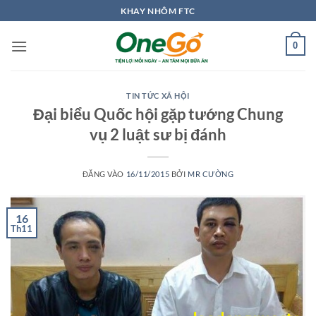
Bỏ
KHAY NHÔM FTC
qua
nội
0
dung
TIN TỨC XÃ HỘI
Đại biểu Quốc hội gặp tướng Chung
vụ 2 luật sư bị đánh
ĐĂNG VÀO
16/11/2015
BỞI
MR CƯỜNG
16
Th11