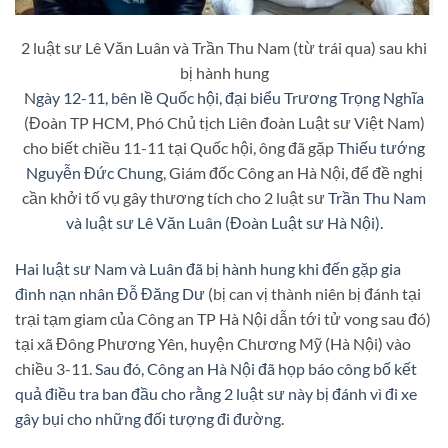
2 luật sư Lê Văn Luân và Trần Thu Nam (từ trái qua) sau khi
bị hành hung
N
gày 12-11, bên lề Quốc hội, đại biểu Trương Trọng Nghĩa
(Đoàn TP HCM, Phó Chủ tịch Liên đoàn Luật sư Việt Nam)
cho biết chiều 11-11 tại Quốc hội, ông đã gặp
Thiếu tướng
Nguyễn Đức Chung
, Giám đốc Công an Hà Nội, để đề nghị
cần khởi tố vụ gây thương tích cho 2 luật sư
Trần Thu Nam
và luật sư Lê Văn Luân (Đoàn Luật sư Hà Nội).
Hai luật sư Nam và Luân đã bị hành hung khi đến gặp gia
đình nạn nhân Đỗ Đăng Dư
(bị can vị thành niên bị đánh tại
trại tạm giam của Công an TP Hà Nội dẫn tới tử vong sau đó)
tại xã Đông Phương Yên, huyện Chương Mỹ (Hà Nội) vào
chiều 3-11.
Sau đó, Công an Hà Nội đã họp báo công bố kết
quả điều tra ban đầu cho rằng 2 luật sư này bị đánh vì đi xe
gây bụi cho những đối tượng đi đường.