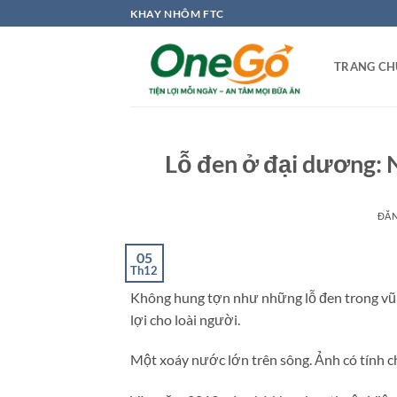
Bỏ
KHAY NHÔM FTC
qua
nội
TRANG CH
dung
Lỗ đen ở đại dương: 
ĐĂ
05
Th12
Không hung tợn như những lỗ đen trong vũ t
lợi cho loài người.
Một xoáy nước lớn trên sông. Ảnh có tính c