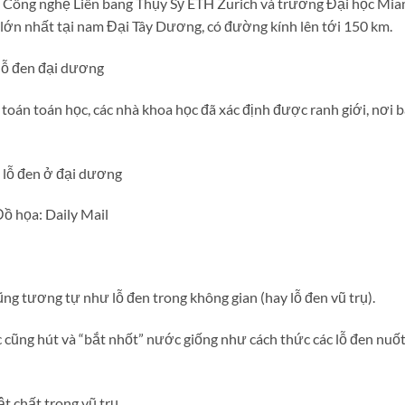
 Công nghệ Liên bang Thụy Sỹ ETH Zurich và trường Đại học Mia
lớn nhất tại nam Đại Tây Dương, có đường kính lên tới 150 km.
 lỗ đen đại dương
 toán toán học, các nhà khoa học đã xác định được ranh giới, nơi 
ồ họa: Daily Mail
ng tương tự như lỗ đen trong không gian (hay lỗ đen vũ trụ).
c cũng hút và “bắt nhốt” nước giống như cách thức các lỗ đen nuố