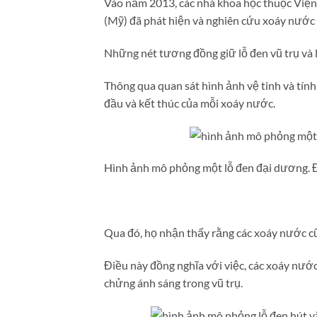
Vào năm 2013, các nhà khoa học thuộc Viện
(Mỹ) đã phát hiện và nghiên cứu xoáy nước 
Những nét tương đồng giữ lỗ đen vũ trụ và
Thông qua quan sát hình ảnh vệ tinh và tính
đầu và kết thúc của mỗi xoáy nước.
Hình ảnh mô phỏng một lỗ đen đại dương. Đ
Qua đó, họ nhận thấy rằng các xoáy nước cũ
Điều này đồng nghĩa với việc, các xoáy nướ
chửng ánh sáng trong vũ trụ.