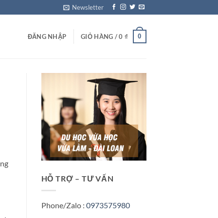
Newsletter
0
ĐĂNG NHẬP
GIỎ HÀNG /
0
₫
ang
HỖ TRỢ – TƯ VẤN
Phone/Zalo :
0973575980