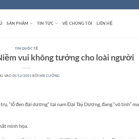
Ủ
SẢN PHẨM
TIN TỨC
VỀ CHÚNG TÔI
LIÊN HỆ
TIN QUỐC TẾ
Niềm vui không tưởng cho loài người
NG VÀO
05/12/2015
BỞI
MR CƯỜNG
rụ, “lỗ đen đại dương” tại nam Đại Tây Dương, đang “vô tình” m
hất minh họa.