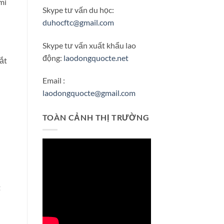
mi
Skype tư vấn du học:
duhocftc@gmail.com
Skype tư vấn xuất khẩu lao
động:
laodongquocte.net
bắt
Email :
laodongquocte@gmail.com
TOÀN CẢNH THỊ TRƯỜNG
t