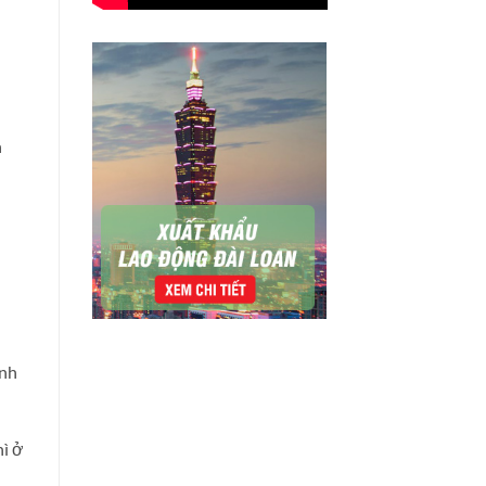
h
ánh
hì ở