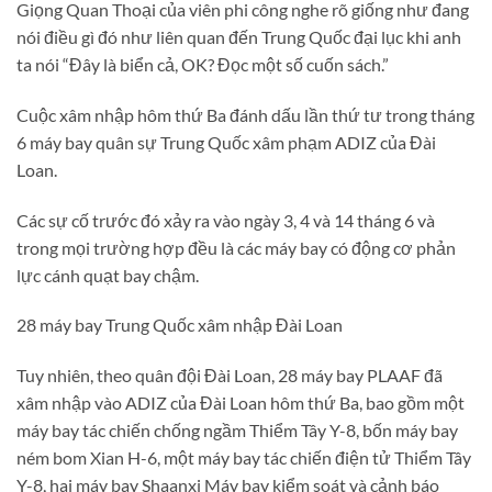
Giọng Quan Thoại của viên phi công nghe rõ giống như đang
nói điều gì đó như liên quan đến Trung Quốc đại lục khi anh
ta nói “Đây là biển cả, OK? Đọc một số cuốn sách.”
Cuộc xâm nhập hôm thứ Ba đánh dấu lần thứ tư trong tháng
6 máy bay quân sự Trung Quốc xâm phạm ADIZ của Đài
Loan.
Các sự cố trước đó xảy ra vào ngày 3, 4 và 14 tháng 6 và
trong mọi trường hợp đều là các máy bay có động cơ phản
lực cánh quạt bay chậm.
28 máy bay Trung Quốc xâm nhập Đài Loan
Tuy nhiên, theo quân đội Đài Loan, 28 máy bay PLAAF đã
xâm nhập vào ADIZ của Đài Loan hôm thứ Ba, bao gồm một
máy bay tác chiến chống ngầm Thiểm Tây Y-8, bốn máy bay
ném bom Xian H-6, một máy bay tác chiến điện tử Thiểm Tây
Y-8, hai máy bay Shaanxi Máy bay kiểm soát và cảnh báo