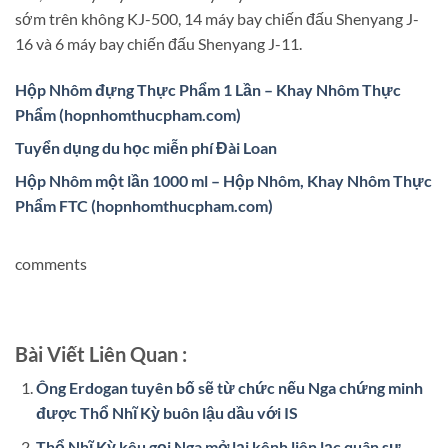
sớm trên không KJ-500, 14 máy bay chiến đấu Shenyang J-
16 và 6 máy bay chiến đấu Shenyang J-11.
Hộp Nhôm đựng Thực Phẩm 1 Lần – Khay Nhôm Thực
Phẩm (hopnhomthucpham.com)
Tuyển dụng du học miễn phí Đài Loan
Hộp Nhôm một lần 1000 ml – Hộp Nhôm, Khay Nhôm Thực
Phẩm FTC (hopnhomthucpham.com)
comments
Bài Viết Liên Quan :
Ông Erdogan tuyên bố sẽ từ chức nếu Nga chứng minh
được Thổ Nhĩ Kỳ buôn lậu dầu với IS
Thổ Nhĩ Kỳ kêu gọi Nga mở lại kênh liên lạc quân sự