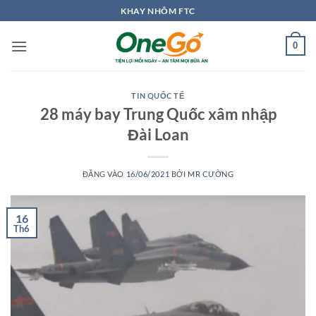
Bỏ
KHAY NHÔM FTC
qua
nội
0
dung
TIN QUỐC TẾ
28 máy bay Trung Quốc xâm nhập
Đài Loan
ĐĂNG VÀO
16/06/2021
BỞI
MR CƯỜNG
16
Th6