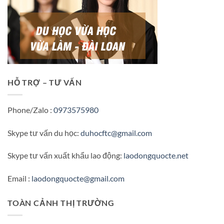
HỖ TRỢ – TƯ VẤN
Phone/Zalo :
0973575980
Skype tư vấn du học:
duhocftc@gmail.com
Skype tư vấn xuất khẩu lao động:
laodongquocte.net
Email :
laodongquocte@gmail.com
TOÀN CẢNH THỊ TRƯỜNG