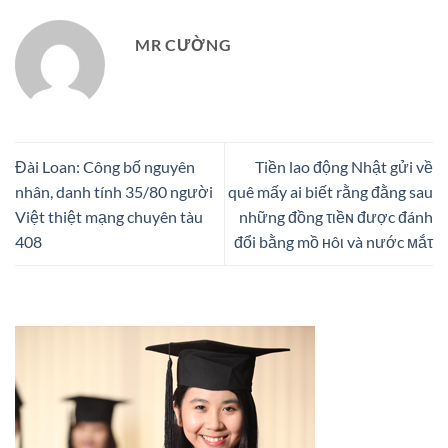
MR CƯỜNG
Đài Loan: Công bố nguyên
Tiền lao động Nhật gửi về
nhân, danh tính 35/80 người
quê mấy ai biết rằng đằng sau
Việt thiệt mạng chuyên tàu
những đồng τιềɴ được đánh
408
đổi bằng mồ ʜôι và nước мắτ