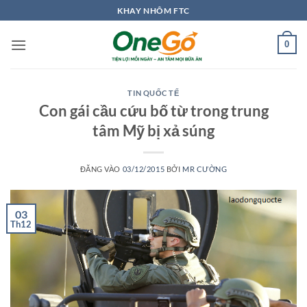
Bỏ
KHAY NHÔM FTC
qua
nội
0
dung
TIN QUỐC TẾ
Con gái cầu cứu bố từ trong trung
tâm Mỹ bị xả súng
ĐĂNG VÀO
03/12/2015
BỞI
MR CƯỜNG
03
Th12