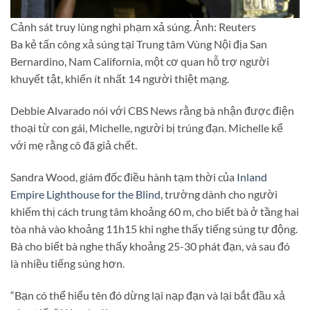
Cảnh sát truy lùng nghi phạm xả súng. Ảnh: Reuters
Ba kẻ tấn công xả súng tại Trung tâm Vùng Nội địa San
Bernardino, Nam California, một cơ quan hỗ trợ người
khuyết tật, khiến ít nhất 14 người thiệt mạng.
Debbie Alvarado nói với CBS News rằng bà nhận được điện
thoại từ con gái, Michelle, người bị trúng đạn. Michelle kể
với mẹ rằng cô đã giả chết.
Sandra Wood, giám đốc điều hành tạm thời của
Inland
Empire Lighthouse for the Blind
, trường dành cho người
khiếm thị cách trung tâm khoảng 60 m, cho biết bà ở tầng hai
tòa nhà vào khoảng 11h15 khi nghe thấy tiếng súng tự động.
Bà cho biết bà nghe thấy khoảng 25-30 phát đạn, và sau đó
là nhiều tiếng súng hơn.
“Bạn có thể hiểu tên đó dừng lại nạp đạn và lại bắt đầu xả