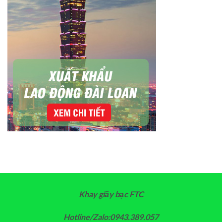
Khay giấy bạc FTC
Hotline/Zalo:0943.389.057