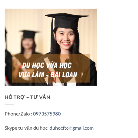
HỖ TRỢ – TƯ VẤN
Phone/Zalo :
0973575980
Skype tư vấn du học:
duhocftc@gmail.com