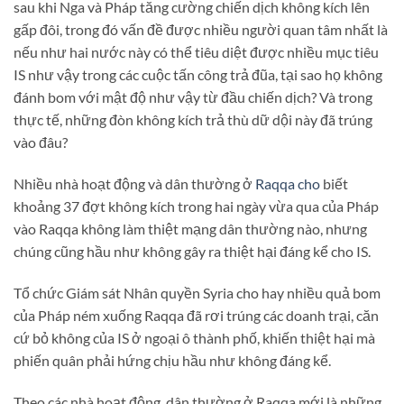
sau khi Nga và Pháp tăng cường chiến dịch không kích lên
gấp đôi, trong đó vấn đề được nhiều người quan tâm nhất là
nếu như hai nước này có thể tiêu diệt được nhiều mục tiêu
IS như vậy trong các cuộc tấn công trả đũa, tại sao họ không
đánh bom với mật độ như vậy từ đầu chiến dịch? Và trong
thực tế, những đòn không kích trả thù dữ dội này đã trúng
vào đâu?
Nhiều nhà hoạt động và dân thường ở
Raqqa cho
biết
khoảng 37 đợt không kích trong hai ngày vừa qua của Pháp
vào Raqqa không làm thiệt mạng dân thường nào, nhưng
chúng cũng hầu như không gây ra thiệt hại đáng kể cho IS.
Tổ chức Giám sát Nhân quyền Syria cho hay nhiều quả bom
của Pháp ném xuống Raqqa đã rơi trúng các doanh trại, căn
cứ bỏ không của IS ở ngoại ô thành phố, khiến thiệt hại mà
phiến quân phải hứng chịu hầu như không đáng kể.
Theo các nhà hoạt động, dân thường ở Raqqa mới là những