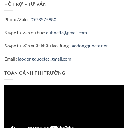
HỖ TRỢ – TƯ VẤN
Phone/Zalo :
0973575980
Skype tư vấn du học:
duhocftc@gmail.com
Skype tư vấn xuất khẩu lao động:
laodongquocte.net
Email :
laodongquocte@gmail.com
TOÀN CẢNH THỊ TRƯỜNG