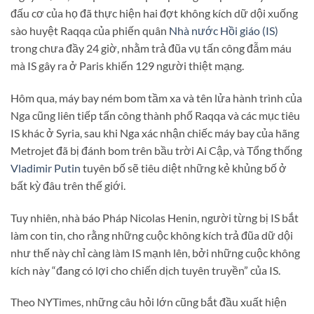
đấu cơ của họ đã thực hiện hai đợt không kích dữ dội xuống
sào huyệt Raqqa của phiến quân
Nhà nước Hồi giáo (IS)
trong chưa đầy 24 giờ, nhằm trả đũa vụ tấn công đẫm máu
mà IS gây ra ở Paris khiến 129 người thiệt mạng.
Hôm qua, máy bay ném bom tầm xa và tên lửa hành trình của
Nga cũng liên tiếp tấn công thành phố Raqqa và các mục tiêu
IS khác ở Syria, sau khi Nga xác nhận chiếc máy bay của hãng
Metrojet đã bị đánh bom trên bầu trời Ai Cập, và Tổng thống
Vladimir Putin
tuyên bố sẽ tiêu diệt những kẻ khủng bố ở
bất kỳ đâu trên thế giới.
Tuy nhiên, nhà báo Pháp Nicolas Henin, người từng bị IS bắt
làm con tin, cho rằng những cuộc không kích trả đũa dữ dội
như thế này chỉ càng làm IS mạnh lên, bởi những cuộc không
kích này “đang có lợi cho chiến dịch tuyên truyền” của IS.
Theo NYTimes, những câu hỏi lớn cũng bắt đầu xuất hiện