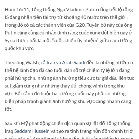
Hôm 16/11, Tổng thống Nga Vladimir Putin cũng tiết lộ rằng
IS đang nhận tiền tài trợ từ khoảng 40 nước trên thế giới,
trong đó có cả các thành viên của G20. Tuyên bố này của ông
Putin càng củng cố nhận định rằng cuộc xung đột hiện nay ở
Syria thực chất là một “cuộc chiến ủy nhiệm” giữa các cường
quốc khu vực.
Theo ông Walsh,
cả Iran và Arab Saudi
đều là những nước có
thế hệ lãnh đạo đã cao tuổi, dân số trẻ chiếm tỷ lệ lớn đang
phải hứng chịu những ảnh hưởng tiêu cực từ giá dầu liên tục
sụt giảm cũng như những thay đổi chóng vánh trong khu
vực. Bối cảnh đó buộc hai cường quốc này phải có những
biện pháp tranh giành ảnh hưởng khu vực càng nhanh càng
tốt.
Sau khi Mỹ phát động chiến dịch quân sự lật đổ Tổng thống
Iraq
Saddam Hussein
và tạo ra tình trạng hỗn độn chính trị ở
nước này, cả Arab Saudi và Iran đều biết rằng chiến lược can