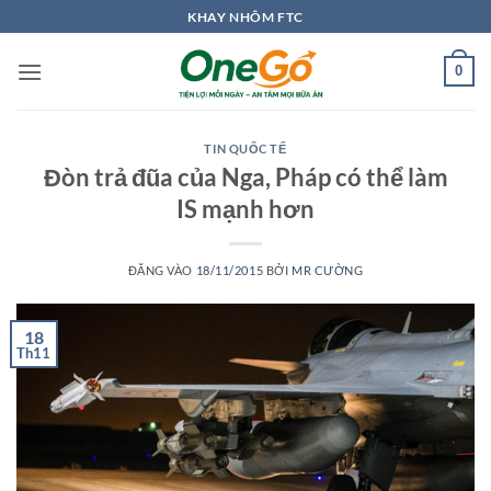
Bỏ
KHAY NHÔM FTC
qua
nội
0
dung
TIN QUỐC TẾ
Đòn trả đũa của Nga, Pháp có thể làm
IS mạnh hơn
ĐĂNG VÀO
18/11/2015
BỞI
MR CƯỜNG
18
Th11