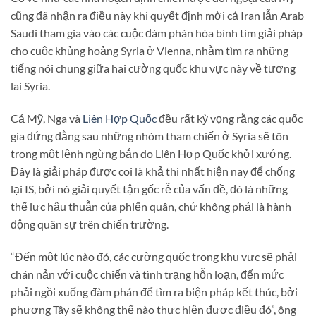
cũng đã nhận ra điều này khi quyết định mời cả Iran lẫn Arab
Saudi tham gia vào các cuộc đàm phán hòa bình tìm giải pháp
cho cuộc khủng hoảng Syria ở Vienna, nhằm tìm ra những
tiếng nói chung giữa hai cường quốc khu vực này về tương
lai Syria.
Cả Mỹ, Nga và
Liên Hợp Quốc
đều rất kỳ vọng rằng các quốc
gia đứng đằng sau những nhóm tham chiến ở Syria sẽ tôn
trong một lệnh ngừng bắn do Liên Hợp Quốc khởi xướng.
Đây là giải pháp được coi là khả thi nhất hiện nay để chống
lại IS, bởi nó giải quyết tận gốc rễ của vấn đề, đó là những
thế lực hậu thuẫn của phiến quân, chứ không phải là hành
động quân sự trên chiến trường.
“Đến một lúc nào đó, các cường quốc trong khu vực sẽ phải
chán nản với cuộc chiến và tình trạng hỗn loạn, đến mức
phải ngồi xuống đàm phán để tìm ra biện pháp kết thúc, bởi
phương Tây sẽ không thể nào thực hiện được điều đó”, ông