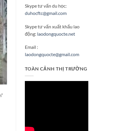
Skype tư vấn du học:
duhocftc@gmail.com
Skype tư vấn xuất khẩu lao
động:
laodongquocte.net
Email :
laodongquocte@gmail.com
TOÀN CẢNH THỊ TRƯỜNG
m”