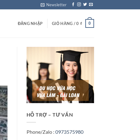
Newsletter
0
ĐĂNG NHẬP
GIỎ HÀNG /
0
₫
HỖ TRỢ – TƯ VẤN
Phone/Zalo :
0973575980