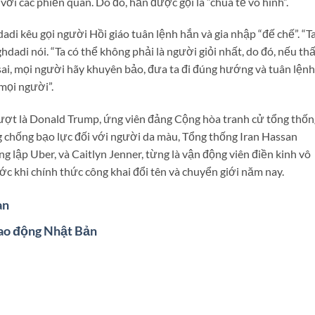
với các phiến quân. Do đó, hắn được gọi là “chúa tể vô hình”.
di kêu gọi người Hồi giáo tuân lệnh hắn và gia nhập “đế chế”. “Ta
aghdadi nói. “Ta có thể không phải là người giỏi nhất, do đó, nếu th
sai, mọi người hãy khuyên bảo, đưa ta đi đúng hướng và tuân lệnh
 mọi người”.
 lượt là Donald Trump, ứng viên đảng Cộng hòa tranh cử tổng thốn
g chống bạo lực đối với người da màu, Tổng thống Iran Hassan
g lập Uber, và Caitlyn Jenner, từng là vận động viên điền kinh vô
c khi chính thức công khai đổi tên và chuyển giới năm nay.
an
lao động Nhật Bản