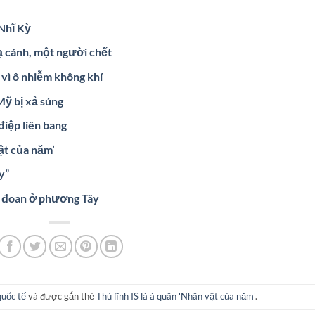
Nhĩ Kỳ
ạ cánh, một người chết
vì ô nhiễm không khí
Mỹ bị xả súng
điệp liên bang
ật của năm’
y”
ực đoan ở phương Tây
quốc tế
và được gắn thẻ
Thủ lĩnh IS là á quân 'Nhân vật của năm'
.