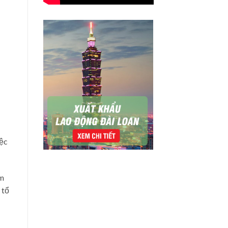
ệc
óm
 tổ