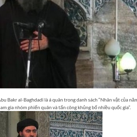
bu Bakr al-Baghdadi là á quân trong danh sách “Nhân vật của nă
am gia nhóm phiến quân và tấn công khủng bố nhiều quốc gia”.