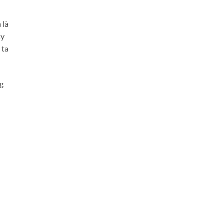
 là
ấy
 ta
g