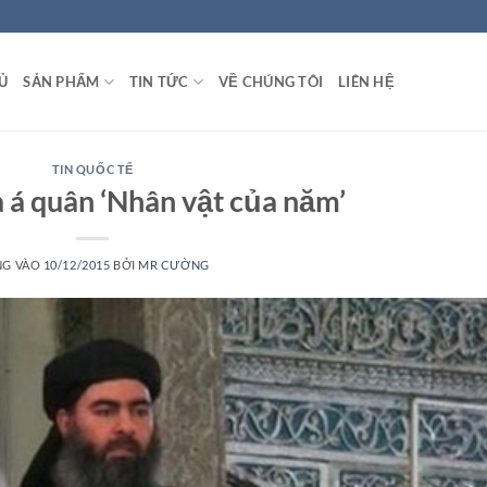
Ủ
SẢN PHẨM
TIN TỨC
VỀ CHÚNG TÔI
LIÊN HỆ
TIN QUỐC TẾ
là á quân ‘Nhân vật của năm’
NG VÀO
10/12/2015
BỞI
MR CƯỜNG