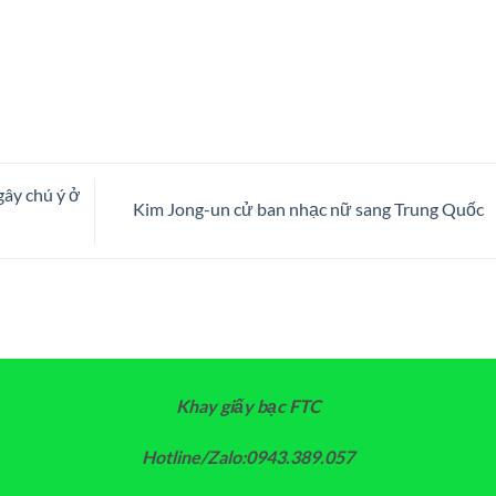
gây chú ý ở
Kim Jong-un cử ban nhạc nữ sang Trung Quốc
Khay giấy bạc FTC
Hotline/Zalo:0943.389.057