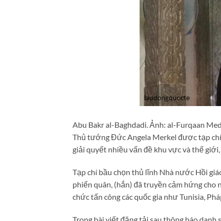
Abu Bakr al-Baghdadi. Ảnh: al-Furqaan Me
Thủ tướng Đức Angela Merkel được tạp chí T
giải quyết nhiều vấn đề khu vực và thế giới
Tạp chí bầu chọn thủ lĩnh Nhà nước Hồi giáo
phiến quân, (hắn) đã truyền cảm hứng cho nh
chức tấn công các quốc gia như Tunisia, Pháp
Trong bài viết đăng tải sau thông báo danh