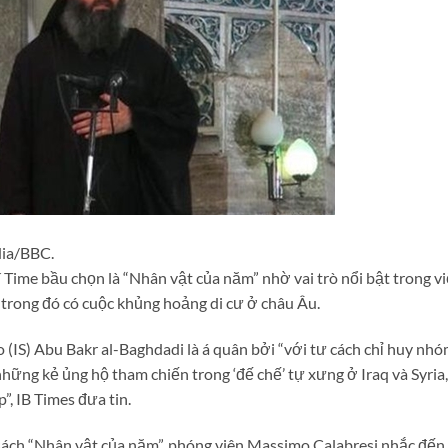
dia/BBC.
ime bầu chọn là “Nhân vật của năm” nhờ vai trò nổi bật trong vi
, trong đó có cuộc khủng hoảng di cư ở châu Âu.
 (IS) Abu Bakr al-Baghdadi là á quân bởi “với tư cách chỉ huy nh
ững kẻ ủng hộ tham chiến trong ‘đế chế’ tự xưng ở Iraq và Syria,
”, IB Times đưa tin.
 sách “Nhân vật của năm”, phóng viên Massimo Calabresi nhắc đến