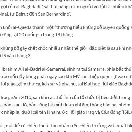
gọi của al-Baghdadi, “sát hại hàng trăm người vô tội tại nhiều kh
Sinai, từ Beirut đến San Bernardino”.
h khỏi al-Qaeda thành một “thương hiệu khủng bố xuyên quốc gia
công tại 20 quốc gia trong 18 tháng.
hủng bố gây chết chóc nhiều nhất thế giới, đặc biệt là sau khi n
IS vào tháng 3.
brahim Ali al-Badri al-Samarrai, sinh ra tại Samarra, phía bắc thủ
trào nổi dậy bùng phát ngay sau khi Mỹ can thiệp quân sự vào n
 giáo, gồm thơ ca, lịch sử và phả hệ, tại Đại học Hồi giáo Baghd
raq, năm 2010, sau khi các thủ lĩnh của tổ chức bị tiêu diệt trong
 Ba năm sau đó, hắn công bố một đoạn ghi âm, thông báo hai nhóm
 nhập lại dưới cái tên Nhà nước Hồi giáo Iraq và Cận đông (ISIL)
tốt, một kẻ có chiến thuật tàn nhẫn trên chiến trường và ít xuất h