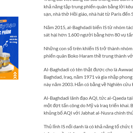
khả năng tập trung phiến quân bằng lời kêu 
sạn, nhà thờ Hồi giáo, nhà hát từ Paris đến 
Năm 2015, al-Baghdadi biến IS từ nhóm tác
sát hại hơn 1.600 người bằng hơn 80 vụ tấn 
Những con số trên khiến IS trở thành nhóm k
phiến quân Boko Haram thề trung thành với 
Al-Baghdadi có tên thật được cho là Awwad I
Baghdad, Iraq, năm 1971 và gia nhập phong 
này năm 2003. Hắn có bằng về Nghiên cứu Hồi
Al-Baghdadi lãnh đạo AQI, tức al-Qaeda tại I
một đợt tấn công do Mỹ và Iraq triển khai.
khủng bố AQI với Jabhat al-Nusra chính thức
Thủ lĩnh IS nổi danh là có khả năng tổ chức 