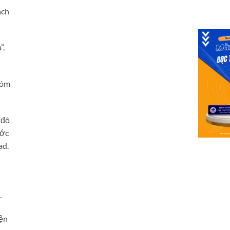
ách
”,
hóm
 đô
ước
ad.
.
iện