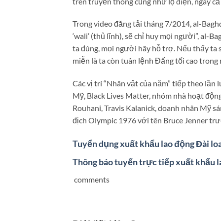
trên truyền thông cũng như lộ diện, ngay cả 
Trong video đăng tải tháng 7/2014, al-Baghda
‘wali’ (thủ lĩnh), sẽ chỉ huy mọi người”, al-B
ta đúng, mọi người hãy hỗ trợ. Nếu thấy ta 
miễn là ta còn tuân lệnh Đấng tối cao trong
Các vị trí “Nhân vật của năm” tiếp theo lần
Mỹ, Black Lives Matter, nhóm nhà hoạt độn
Rouhani, Travis Kalanick, doanh nhân Mỹ sán
địch Olympic 1976 với tên Bruce Jenner trướ
Tuyển dụng xuất khẩu lao động Đài lo
Thông báo tuyển trực tiếp xuất khẩu 
comments