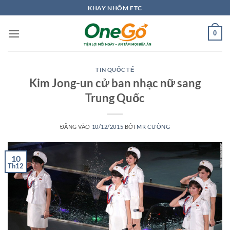
Bỏ
KHAY NHÔM FTC
qua
nội
0
dung
TIN QUỐC TẾ
Kim Jong-un cử ban nhạc nữ sang
Trung Quốc
ĐĂNG VÀO
10/12/2015
BỞI
MR CƯỜNG
10
Th12