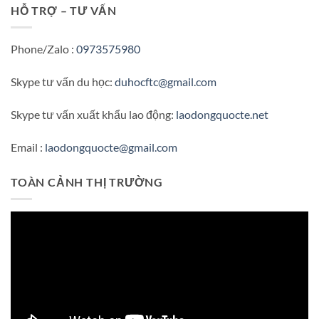
HỖ TRỢ – TƯ VẤN
Phone/Zalo :
0973575980
Skype tư vấn du học:
duhocftc@gmail.com
Skype tư vấn xuất khẩu lao động:
laodongquocte.net
Email :
laodongquocte@gmail.com
TOÀN CẢNH THỊ TRƯỜNG