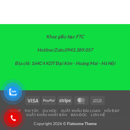
Khay giấy bạc FTC
Hotline/Zalo:0943.389.057
Địa chỉ: 164C4 KDT Đại Kim - Hoàng Mai - Hà Nội
Visa
PayPal
Stripe
MasterCard
Cash
On
HOME
TIN TỨC
DU HỌC
XUẤT KHẨU ĐÀI LOAN
HỎI ĐÁP
Delivery
XUẤT KHẨU NHẬT BẢN
BẠN ĐỌC
LIÊN HỆ
Copyright 2026 ©
Flatsome Theme