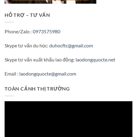
HỖ TRỢ – TƯ VẤN
Phone/Zalo :
0973575980
Skype tư vấn du học:
duhocftc@gmail.com
Skype tư vấn xuất khẩu lao động:
laodongquocte.net
Email :
laodongquocte@gmail.com
TOÀN CẢNH THỊ TRƯỜNG