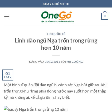
Bỏ
KHAY NHÔM FTC
qua
nội
0
dung
TIN QUỐC TẾ
Lính đào ngũ Nga trốn trong rừng
hơn 10 năm
ĐĂNG VÀO
01/12/2015
BỞI
MR CƯỜNG
01
Th12
Một binh sĩ quân đội đào ngũ bị cảnh sát Nga bắt giữ sau khi
trốn trong khu rừng phía đông nước này suốt hơn một thập
kỷ mà không ai, kể cả gia đình, hay biết.