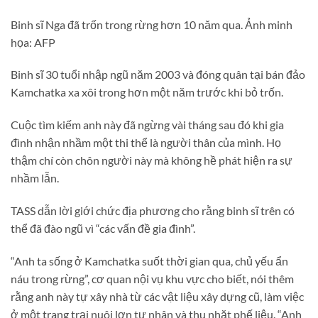
Binh sĩ Nga đã trốn trong rừng hơn 10 năm qua. Ảnh minh
họa: AFP
Binh sĩ 30 tuổi nhập ngũ năm 2003 và đóng quân tại bán đảo
Kamchatka xa xôi trong hơn một năm trước khi bỏ trốn.
Cuộc tìm kiếm anh này đã ngừng vài tháng sau đó khi gia
đình nhận nhầm một thi thể là người thân của mình. Họ
thậm chí còn chôn người này mà không hề phát hiện ra sự
nhầm lẫn.
TASS dẫn lời giới chức địa phương cho rằng binh sĩ trên có
thể đã đào ngũ vì “các vấn đề gia đình”.
“Anh ta sống ở Kamchatka suốt thời gian qua, chủ yếu ẩn
náu trong rừng”, cơ quan nội vụ khu vực cho biết, nói thêm
rằng anh này tự xây nhà từ các vật liệu xây dựng cũ, làm việc
ở một trang trại nuôi lợn tư nhân và thu nhặt phế liệu. “Anh