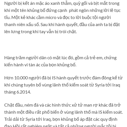
Người bị kết án mặc áo xanh thẫm, quỳ gối và bịt mắt trong
khi một tên khủng bố đứng cạnh phát ngôn những lời lẽ tục
tĩu. Một kẻ khác cầm micro và đọc to lời buộc tội người
thanh niên xấu số. Sau khi hành quyết, đầu của anh ta bị đặt
lên lưng trong khi tay vẫn bị trói chặt.
Hàng trăm người dân có mặt lúc đó, gồm cả trẻ em, chứng
kiến hành vi tàn ác của bọn khủng bố.
Hơn 10.000 người đã bị IS hành quyết trước đám đông kể từ
khi chúng tuyên bố vùng lãnh thổ kiểm soát từ Syria tới Iraq
tháng 6.2014.
Chặt đầu, ném đá và các hình thức xử tử man rợ khác đã trở
thành một điều rất phổ biến ở vùng lãnh thổ mà IS kiểm soát.
Trải dải từ Syria tới Iraq, bọn khủng bố áp đặt các quy định
đạo Hồi rất nghiêm ngặt và tất cả những người mắc tội bị