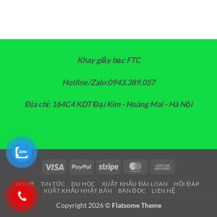
Khay giấy bạc FTC
Hotline/Zalo:0943.389.057
Địa chỉ: 164C4 KDT Đại Kim - Hoàng Mai - Hà Nội
Visa
PayPal
Stripe
MasterCard
Cash
On
HOME
TIN TỨC
DU HỌC
XUẤT KHẨU ĐÀI LOAN
HỎI ĐÁP
Delivery
XUẤT KHẨU NHẬT BẢN
BẠN ĐỌC
LIÊN HỆ
Copyright 2026 ©
Flatsome Theme