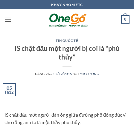
Bỏ
KHAY NHÔM FTC
qua
nội
0
dung
TIN QUỐC TẾ
IS chặt đầu một người bị coi là “phù
thủy”
ĐĂNG VÀO
05/12/2015
BỞI
MR CƯỜNG
05
Th12
IS chặt đầu một người đàn ông giữa đường phố đông đúc vì
cho rằng anh ta là một thầy phù thủy.