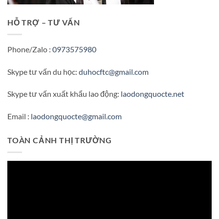
HỖ TRỢ – TƯ VẤN
Phone/Zalo :
0973575980
Skype tư vấn du học:
duhocftc@gmail.com
Skype tư vấn xuất khẩu lao động:
laodongquocte.net
Email :
laodongquocte@gmail.com
TOÀN CẢNH THỊ TRƯỜNG