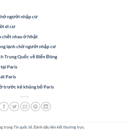
 chở người nhập cư
ời di cư
m chết nhau ở Nhật
đông lạnh chở người nhập cư
ch Trung Quốc về Biển Đông
tại Paris
át Paris
iờ trước kẻ khủng bố Paris
ng trong
Tin quốc tế
. Đánh dấu
liên kết thường trực
.