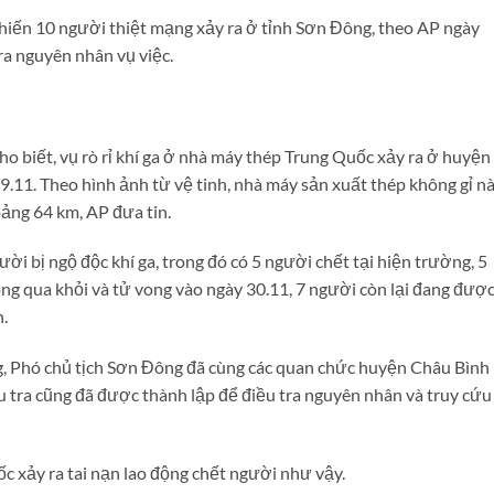
khiến 10 người thiệt mạng xảy ra ở tỉnh Sơn Đông, theo AP ngày
a nguyên nhân vụ việc.
o biết, vụ rò rỉ khí ga ở nhà máy thép Trung Quốc xảy ra ở huyện
.11. Theo hình ảnh từ vệ tinh, nhà máy sản xuất thép không gỉ n
oảng 64 km, AP đưa tin.
ời bị ngộ độc khí ga, trong đó có 5 người chết tại hiện trường, 5
g qua khỏi và tử vong vào ngày 30.11, 7 người còn lại đang đượ
h.
g, Phó chủ tịch Sơn Đông đã cùng các quan chức huyện Châu Bình
u tra cũng đã được thành lập để điều tra nguyên nhân và truy cứu
ốc xảy ra tai nạn lao động chết người như vậy.