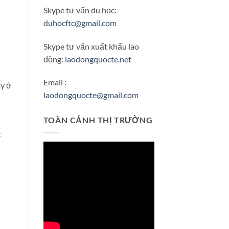
Skype tư vấn du học:
duhocftc@gmail.com
Skype tư vấn xuất khẩu lao
động:
laodongquocte.net
Email :
ày ở
laodongquocte@gmail.com
TOÀN CẢNH THỊ TRƯỜNG
c