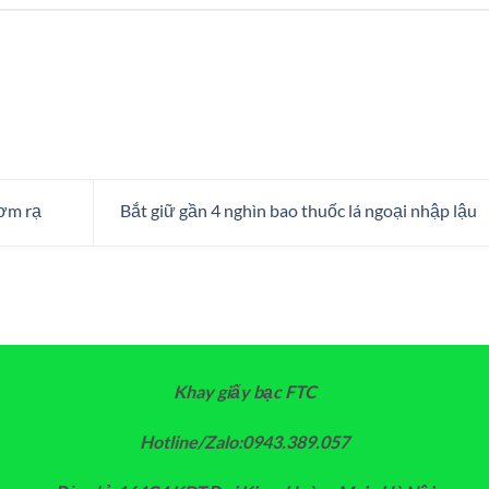
rơm rạ
Bắt giữ gần 4 nghìn bao thuốc lá ngoại nhập lậu
Khay giấy bạc FTC
Hotline/Zalo:0943.389.057