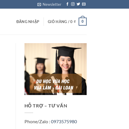
Newsletter
0
ĐĂNG NHẬP
GIỎ HÀNG /
0
₫
HỖ TRỢ – TƯ VẤN
Phone/Zalo :
0973575980