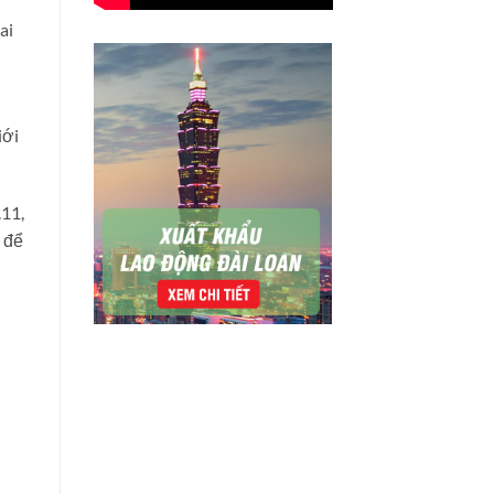
ai
iới
.11,
m để