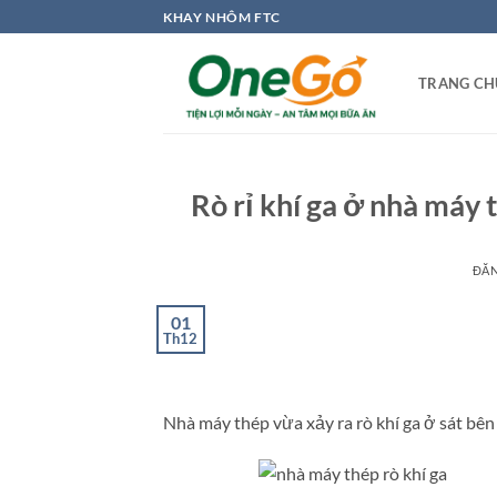
Bỏ
KHAY NHÔM FTC
qua
nội
TRANG CH
dung
Rò rỉ khí ga ở nhà máy
ĐĂ
01
Th12
Nhà máy thép vừa xảy ra rò khí ga ở sát bê