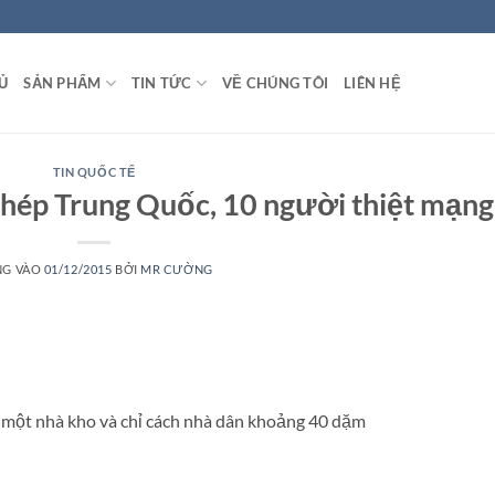
Ủ
SẢN PHẨM
TIN TỨC
VỀ CHÚNG TÔI
LIÊN HỆ
TIN QUỐC TẾ
 thép Trung Quốc, 10 người thiệt mạng
NG VÀO
01/12/2015
BỞI
MR CƯỜNG
n một nhà kho và chỉ cách nhà dân khoảng 40 dặm