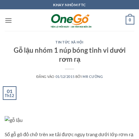
Bỏ
KHAY NHÔM FTC
qua
nội
0
dung
TIN TỨC XÃ HỘI
Gỗ lậu nhóm 1 núp bóng tinh vi dưới
rơm rạ
ĐĂNG VÀO
01/12/2015
BỞI
MR CƯỜNG
01
Th12
Số gỗ gõ đỏ chở trên xe tải được ngụy trang dưới lớp rơm rạ