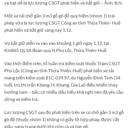
và hạt dẻ bị lực lượng CSGT phát hiện và bắt giữ – Ảnh: B.N.
Một xe tải chở gần 3 m3 gỗ gõ đỏ quý hiếm (nhóm 1) trái
phép vừa bị lực lượng CSGT Công an tỉnh Thừa Thiên- Huế
phát hiện và bắt giữ sáng nay 1.12.
Vụ bắt giữ diễn ra vào vào khoảng 1 giờ ngày 1.12, tại
Km865 QL1A đoạn qua H.Phú Lộc, Thừa Thiên-Huế.
Vào thời điểm trên, tổ tuần tra kiểm soát thuộc Trạm CSGT
Phú Lộc (Công an tỉnh Thừa Thiên-Huế) phát hiện xe tải
mang biển kiểm soát 81C-039.97, do Nguyễn Đình Tính (34
tuổi, trú thị trấn Kbang, H. Kbang, Gia Lai) điều khiển chạy
hướng nam – bắc, có nhiều dấu hiệu khả nghi nên đã yêu cầu
dừng xe kiểm tra.
Lực lượng CSGT sau đó phát hiện trên xe có chở gần 3 m3 gỗ
gõ đỏ (thuộc nhóm 1) không có giấy tờ hợp pháp, được cất
giấu, ngụy trang dưới lớp rơm rạ và hạt dẻ.