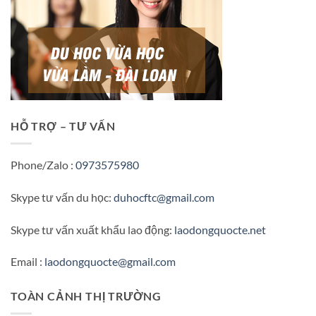
HỖ TRỢ – TƯ VẤN
Phone/Zalo :
0973575980
Skype tư vấn du học:
duhocftc@gmail.com
Skype tư vấn xuất khẩu lao động:
laodongquocte.net
Email :
laodongquocte@gmail.com
TOÀN CẢNH THỊ TRƯỜNG