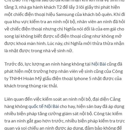
tầng 3, nhà ga hành khách T2 để lấy 3 lõi giấy thì phát hiện
một chiếc điện thoại hiệu Samsung của khách bỏ quên. Khi đi
qua khu vực kiểm tra an ninh nội bộ, nhân viên an ninh đã hỏi
về chiếc điện thoại nhưng chị Nghĩa nói dối là của em gái cho
song lại không biết được số điện thoại cũng như không mở
được khoá màn hình. Lúc này, chi Nghĩa mới thừa thừa nhận
là nhặt được trong nhà vệ sinh nữ.
Trước đó, lực lượng an ninh hàng không tại
Nội Bài
cũng đã
phát hiện một trường hợp nhân viên vệ sinh cũng của Công
ty TNHH Hoàn Mỹ giấu điện thoại Iphone 5 nhặt được của
khách trong thùng rác thải.
Liên quan đến việc kiểm soát an ninh nội bộ, đại diện Cảng
hàng không
quốc tế Nội Bài
cho hay, hiện sân bay đã áp dụng
nhiều biện pháp tăng cường giám sát nội bộ. Công tác kiểm
tra an ninh gắt gao hơn trước, nhiều biện pháp kiểm tra trực
quan và soi chiếu an ninh được áp dụng, đảm bảo không để