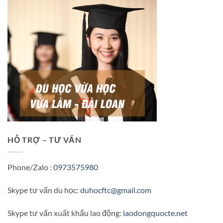
HỖ TRỢ – TƯ VẤN
Phone/Zalo :
0973575980
Skype tư vấn du học:
duhocftc@gmail.com
Skype tư vấn xuất khẩu lao động:
laodongquocte.net