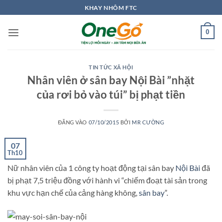
Bỏ
KHAY NHÔM FTC
qua
nội
0
dung
TIN TỨC XÃ HỘI
Nhân viên ở sân bay Nội Bài ”nhặt
của rơi bỏ vào túi” bị phạt tiền
ĐĂNG VÀO
07/10/2015
BỞI
MR CƯỜNG
07
Th10
Nữ nhân viên của 1 công ty hoạt động tại sân bay
Nội Bài
đã
bị phạt 7,5 triệu đồng với hành vi “chiếm đoạt tài sản trong
khu vực hạn chế của cảng hàng không,
sân bay
”.