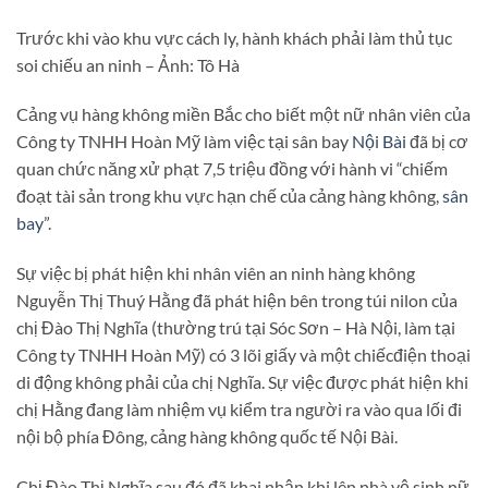
Trước khi vào khu vực cách ly, hành khách phải làm thủ tục
soi chiếu an ninh – Ảnh: Tô Hà
Cảng vụ hàng không miền Bắc cho biết một nữ nhân viên của
Công ty TNHH Hoàn Mỹ làm việc tại sân bay
Nội Bài
đã bị cơ
quan chức năng xử phạt 7,5 triệu đồng với hành vi “chiếm
đoạt tài sản trong khu vực hạn chế của cảng hàng không,
sân
bay
”.
Sự việc bị phát hiện khi nhân viên an ninh hàng không
Nguyễn Thị Thuý Hằng đã phát hiện bên trong túi nilon của
chị Đào Thị Nghĩa (thường trú tại Sóc Sơn – Hà Nội, làm tại
Công ty TNHH Hoàn Mỹ) có 3 lõi giấy và một chiếcđiện thoại
di động không phải của chị Nghĩa. Sự việc được phát hiện khi
chị Hằng đang làm nhiệm vụ kiểm tra người ra vào qua lối đi
nội bộ phía Đông, cảng hàng không quốc tế Nội Bài.
Chị Đào Thị Nghĩa sau đó đã khai nhận khi lên nhà vệ sinh nữ