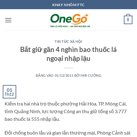
Bỏ
KHAY NHÔM FTC
qua
nội
0
dung
TIN TỨC XÃ HỘI
Bắt giữ gần 4 nghìn bao thuốc lá
ngoại nhập lậu
ĐĂNG VÀO
01/12/2015
BỞI
MR CƯỜNG
01
Th12
Kiểm tra hai nhà trọ thuộc phường Hải Hòa, TP. Móng Cái,
tỉnh Quảng Ninh, lực lượng Công an thu giữ tổng số 3.777
bao thuốc lá 555 nhập lậu.
Đội chống buôn lậu và gian lận thương mại, Phòng Cảnh sát