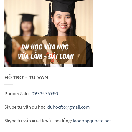
HỖ TRỢ – TƯ VẤN
Phone/Zalo :
0973575980
Skype tư vấn du học:
duhocftc@gmail.com
Skype tư vấn xuất khẩu lao động:
laodongquocte.net