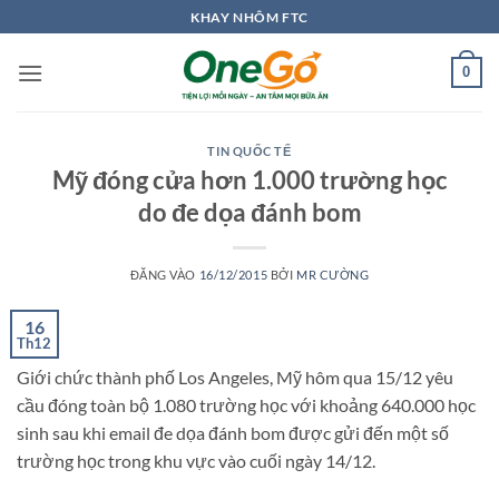
Bỏ
KHAY NHÔM FTC
qua
nội
0
dung
TIN QUỐC TẾ
Mỹ đóng cửa hơn 1.000 trường học
do đe dọa đánh bom
ĐĂNG VÀO
16/12/2015
BỞI
MR CƯỜNG
16
Th12
Giới chức thành phố Los Angeles, Mỹ hôm qua 15/12 yêu
cầu đóng toàn bộ 1.080 trường học với khoảng 640.000 học
sinh sau khi email đe dọa đánh bom được gửi đến một số
trường học trong khu vực vào cuối ngày 14/12.