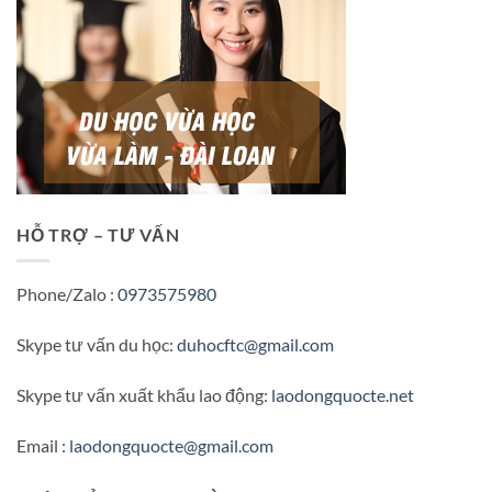
HỖ TRỢ – TƯ VẤN
Phone/Zalo :
0973575980
Skype tư vấn du học:
duhocftc@gmail.com
Skype tư vấn xuất khẩu lao động:
laodongquocte.net
Email :
laodongquocte@gmail.com