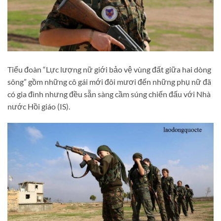
Tiểu đoàn “Lực lượng nữ giới bảo vệ vùng đất giữa hai dòng
sông” gồm những cô gái mới đôi mươi đến những phụ nữ đã
có gia đình nhưng đều sẵn sàng cầm súng chiến đấu với Nhà
nước Hồi giáo (IS).