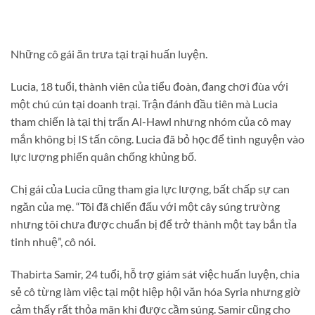
Những cô gái ăn trưa tại trại huấn luyện.
Lucia, 18 tuổi, thành viên của tiểu đoàn, đang chơi đùa với
một chú cún tại doanh trại. Trận đánh đầu tiên mà Lucia
tham chiến là tại thị trấn Al-Hawl nhưng nhóm của cô may
mắn không bị IS tấn công. Lucia đã bỏ học để tình nguyện vào
lực lượng phiến quân chống khủng bố.
Chị gái của Lucia cũng tham gia lực lượng, bất chấp sự can
ngăn của mẹ. “Tôi đã chiến đấu với một cây súng trường
nhưng tôi chưa được chuẩn bị để trở thành một tay bắn tỉa
tinh nhuệ”, cô nói.
Thabirta Samir, 24 tuổi, hỗ trợ giám sát việc huấn luyện, chia
sẻ cô từng làm việc tại một hiệp hội văn hóa Syria nhưng giờ
cảm thấy rất thỏa mãn khi được cầm súng. Samir cũng cho