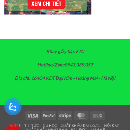
Khay giấy bạc FTC
Hotline/Zalo:0943.389.057
Địa chỉ: 164C4 KDT Đại Kim - Hoàng Mai - Hà Nội
Visa
PayPal
Stripe
MasterCard
Cash
On
HOME
TIN TỨC
DU HỌC
XUẤT KHẨU ĐÀI LOAN
HỎI ĐÁP
Delivery
XUẤT KHẨU NHẬT BẢN
BẠN ĐỌC
LIÊN HỆ