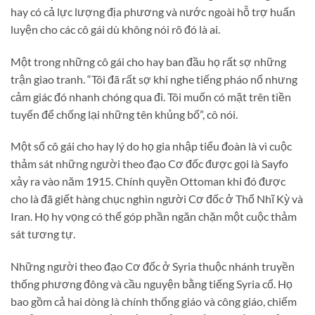
hay có cả lực lượng địa phương và nước ngoài hỗ trợ huấn
luyện cho các cô gái dù không nói rõ đó là ai.
Một trong những cô gái cho hay ban đầu họ rất sợ những
trận giao tranh. “Tôi đã rất sợ khi nghe tiếng pháo nổ nhưng
cảm giác đó nhanh chóng qua đi. Tôi muốn có mặt trên tiền
tuyến để chống lại những tên khủng bố”, cô nói.
Một số cô gái cho hay lý do họ gia nhập tiểu đoàn là vì cuộc
thảm sát những người theo đạo Cơ đốc được gọi là Sayfo
xảy ra vào năm 1915. Chính quyền Ottoman khi đó được
cho là đã giết hàng chục nghìn người Cơ đốc ở Thổ Nhĩ Kỳ và
Iran. Họ hy vọng có thể góp phần ngăn chặn một cuộc thảm
sát tương tự.
Những người theo đạo Cơ đốc ở Syria thuộc nhánh truyền
thống phương đông và cầu nguyện bằng tiếng Syria cổ. Họ
bao gồm cả hai dòng là chính thống giáo và công giáo, chiếm