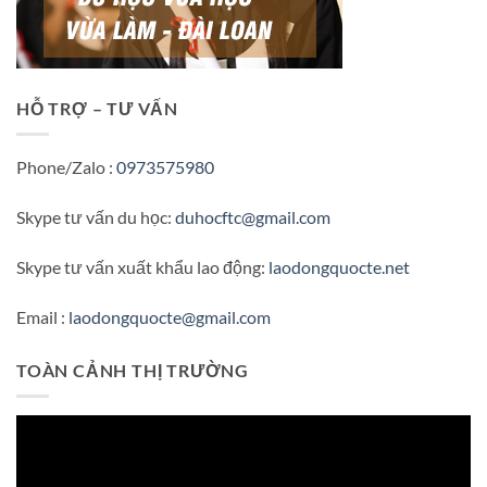
HỖ TRỢ – TƯ VẤN
Phone/Zalo :
0973575980
Skype tư vấn du học:
duhocftc@gmail.com
Skype tư vấn xuất khẩu lao động:
laodongquocte.net
Email :
laodongquocte@gmail.com
TOÀN CẢNH THỊ TRƯỜNG