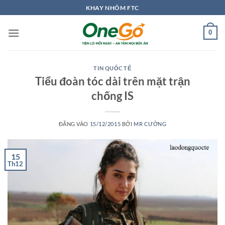
Bỏ
KHAY NHÔM FTC
qua
nội
0
dung
TIN QUỐC TẾ
Tiểu đoàn tóc dài trên mặt trận
chống IS
ĐĂNG VÀO
15/12/2015
BỞI
MR CƯỜNG
15
Th12