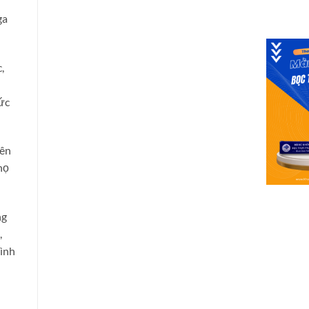
ga
,
ức
rên
họ
ng
,
mình