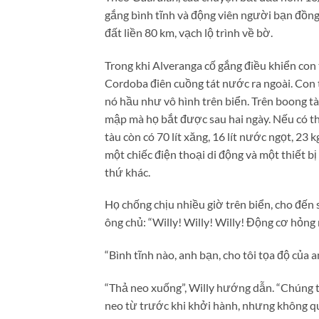
gắng bình tĩnh và động viên người bạn đồng
đất liền 80 km, vạch lộ trình về bờ.
Trong khi Alveranga cố gắng điều khiển con 
Cordoba điên cuồng tát nước ra ngoài. Con t
nó hầu như vô hình trên biển. Trên boong tà
mập mà họ bắt được sau hai ngày. Nếu có th
tàu còn có 70 lít xăng, 16 lít nước ngọt, 23 
một chiếc điện thoại di động và một thiết b
thứ khác.
Họ chống chịu nhiều giờ trên biển, cho đến s
ông chủ: “Willy! Willy! Willy! Động cơ hỏng 
“Bình tĩnh nào, anh bạn, cho tôi tọa độ của an
“Thả neo xuống”, Willy hướng dẫn. “Chúng tô
neo từ trước khi khởi hành, nhưng không qu