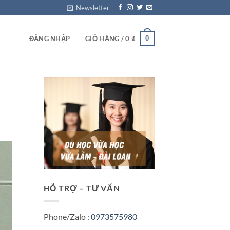
Newsletter
0
ĐĂNG NHẬP
GIỎ HÀNG /
0
₫
HỖ TRỢ – TƯ VẤN
Phone/Zalo :
0973575980