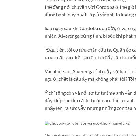
thể đang nói chuyện với Cordoba ở thế giới
đồng hành duy nhất, là giả vờ anh ta không 
Sáu ngày sau khi Cordoba qua đời, Alvereng
nhiên, Alverenga bừng tỉnh, bị sốc khi phát 
“Đầu tiên, tôi cọ rửa chân cậu ta. Quần áo cậ
ra và mặc vào. Rồi sau đó, tôi đẩy cậu ta xuố
Vài phút sau, Alverenga tỉnh dậy, sợ hãi. “Tô
người chết là cậu ấy mà không phải tôi? Tôi 
Ý chí sống còn và nỗi sợ tự tử (mẹ anh vẫn
dậy, tiếp tục tìm cách thoát nạn. Thị lực an
nhảy lên, ra sức vẫy, nhưng những con tàu n
Quãng đường trôi dạt của Alverenga từ Costa Az