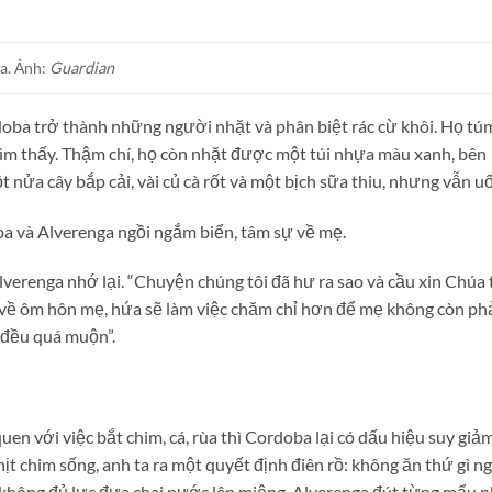
a. Ảnh:
Guardian
doba trở thành những người nhặt và phân biệt rác cừ khôi. Họ tú
 tìm thấy. Thậm chí, họ còn nhặt được một túi nhựa màu xanh, bên
 nửa cây bắp cải, vài củ cà rốt và một bịch sữa thiu, nhưng vẫn u
 và Alverenga ngồi ngắm biển, tâm sự về mẹ.
verenga nhớ lại. “Chuyện chúng tôi đã hư ra sao và cầu xin Chúa 
 về ôm hôn mẹ, hứa sẽ làm việc chăm chỉ hơn để mẹ không còn ph
 đều quá muộn”.
uen với việc bắt chim, cá, rùa thì Cordoba lại có dấu hiệu suy giả
hịt chim sống, anh ta ra một quyết định điên rồ: không ăn thứ gì n
không đủ lực đưa chai nước lên miệng. Alverenga đút từng mẩu 