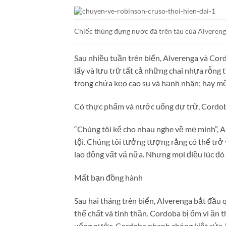
Chiếc thùng đựng nước đá trên tàu của Alvereng
Sau nhiều tuần trên biển, Alverenga và Cor
lấy và lưu trữ tất cả những chai nhựa rỗng
trong chứa kẹo cao su và hạnh nhân; hay một
Có thực phẩm và nước uống dự trữ, Cordoba
“Chúng tôi kể cho nhau nghe về mẹ mình”, Al
tội. Chúng tôi tưởng tượng rằng có thể trở
lao động vất vả nữa. Nhưng mọi điều lúc đó
Mất bạn đồng hành
Sau hai tháng trên biển, Alverenga bắt đầu q
thể chất và tinh thần. Cordoba bị ốm vì ăn t
uống nước. Cordoba nhanh chóng kiệt sức, 