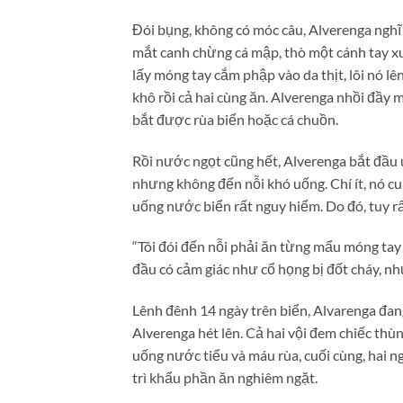
Đói bụng, không có móc câu, Alverenga nghĩ 
mắt canh chừng cá mập, thò một cánh tay x
lấy móng tay cắm phập vào da thịt, lôi nó lê
khô rồi cả hai cùng ăn. Alverenga nhồi đầy m
bắt được rùa biển hoặc cá chuồn.
Rồi nước ngọt cũng hết, Alverenga bắt đầu 
nhưng không đến nỗi khó uống. Chí ít, nó cu
uống nước biển rất nguy hiểm. Do đó, tuy r
“Tôi đói đến nỗi phải ăn từng mẩu móng tay 
đầu có cảm giác như cổ họng bị đốt cháy, nh
Lênh đênh 14 ngày trên biển, Alvarenga đang
Alverenga hét lên. Cả hai vội đem chiếc thù
uống nước tiểu và máu rùa, cuối cùng, hai 
trì khẩu phần ăn nghiêm ngặt.