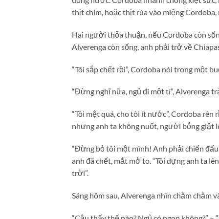
thịt chim, hoặc thịt rùa vào miệng Cordoba, 
Hai người thỏa thuận, nếu Cordoba còn sống
Alverenga còn sống, anh phải trở về Chiapa
“Tôi sắp chết rồi”, Cordoba nói trong một bu
“Đừng nghĩ nữa, ngủ đi một tí”, Alverenga t
“Tôi mệt quá, cho tôi ít nước”, Cordoba rên
nhưng anh ta không nuốt, người bỗng giật l
“Đừng bỏ tôi một mình! Anh phải chiến đấu, 
anh đã chết, mắt mở to. “Tôi dựng anh ta lên
trời”.
Sáng hôm sau, Alverenga nhìn chằm chằm và
“Cậu thấy thế nào? Ngủ có ngon không?” – “T