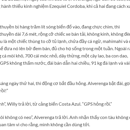
 hành thiếu kinh nghiệm Ezequiel Cordoba, khi cả hai đang cách x
thuyền bị hàng trăm lít sóng biển đổ vào, đang chực chìm, thì
huyền dài 7,6 mét, rộng cỡ chiếc xe bán tải, không kính, không đè
u là một chiếc thùng to cỡ tủ lạnh, chứa đầy cá ngừ, mahimahi và 
ể đưa nó lên bờ đem bán, đủ cho họ sống trong một tuần. Ngoài r
kg cá mòi khô, 700 cái móc nhỏ, dây thừng, một cây lao, ba con dao,
ị GPS không thấm nước, đài bán dẫn hai chiều, 91 kg đá lạnh và vài
áng ngày thứ hai, thì động cơ bắt đầu hỏng. Alverenga bật đài, gọ
rồi!”
h”, Willy trả lời, từ cảng biển Costa Azul. “GPS hỏng rồi.”
i không có neo”, Alverenga trả lời. Anh nhận thấy con tàu không 
an tâm vì cho rằng, mình không cần dùng tới.