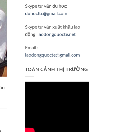
Skype tư vấn du học:
duhocftc@gmail.com
Skype tư vấn xuất khẩu lao
động:
laodongquocte.net
Email :
laodongquocte@gmail.com
TOÀN CẢNH THỊ TRƯỜNG
cầu
ố