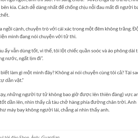
 bên kia. Cách dễ dàng nhất để chống chịu nỗi đau mất đi người b
chết.
a ngồi cạnh, chuyện trò với cái xác trong một đêm không trăng. Đ
hiện mình đang nói chuyện với tử thi.
u ấy vẫn dùng tốt, vì thế, tôi lột chiếc quần soóc và áo phông dài 
ng nước, ngất lịm đi”.
i biết làm gì một mình đây? Không ai nói chuyện cùng tôi cả? Tại sa
tự dằn vặt.”
 dạy, những người tự tử không bao giờ được lên thiên đàng) vực a
h tốt dần lên, nhìn thấy cả tàu chở hàng phía đường chân trời. Anh
hư máy bay không người lái, chẳng ai nhìn thấy anh.
ul tới đảo Ebon. Ảnh:
Guardian.