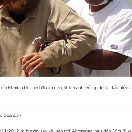
iển Mexico thì cơn bão ập đến, khiến anh chỉ kịp để lại dấu hiệu 
h:
Guardian
11/2012, một ngày sau khi bão tới, Alveranga, ngư dân 36 tuổi, c