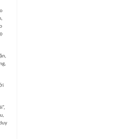
ảo
,
ho
họ
ặn,
ng,
ới
i”,
u,
 duy