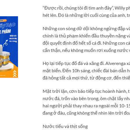
“Được rồi, chúng tôi đi tìm anh đây”, Willy 
hét lên. Đó là những lời cuối cùng của anh, 
Những con sóng dữ dội không ngừng đập và
chính là thủ phạm khiến đầu thuyền nặng và
đội quyết định đổ hết số cá đi. Những con 
cẩn thận, nếu không muốn rơi xuống nước và
Họ lại tiếp tục đổ đá và xăng đi. Alverenga x
mặt biển. Đến 10h sáng, chiếc đài bán dẫn h
đã hỏng tất cả mọi thứ, từ động cơ, đến thiế
Mặt trời lặn, cơn bão tiếp tục hoành hành, 
nước đá, trốn vào bên trong, ôm chặt lấy n
hai người phải thay nhau ra ngoài mỗi 10-15
đang ở đâu, cũng không thể nhìn lên trời đo
Nước tiểu và thịt sống