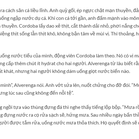
ra cách săn cá liều lĩnh. Anh quỳ gối, ép ngực chặt mạn thuyền, đ
uống ngập nước dụ cá. Khi con cá tới gần, anh đấm mạnh vào mõm
n thuyền. Cordoba lấy dao xẻ thịt, cắt thành dải nhỏ, phơi nắng c
iệng thịt sống lẫn thịt khô, không bận tâm về mùi vị. Thi thoảng, 
uống nước tiểu của mình, động viên Cordoba làm theo. Nó có vị m
ng cấp thêm chút ít hydrat cho hai người. Alverenga từ lâu biết rằ
ất khát, nhưng hai người không dám uống giọt nước biển nào.
mình”, Alverenga nói. Anh vớt sứa lên, nuốt chửng cho đỡ đói. “M
ưng lúc sau cũng không đến nỗi tệ”.
 ngồi tựa vào thùng đựng đá thì nghe thấy tiếng lộp bộp. “Mưa rồ
ng đựng nước ra cọ rửa sạch sẽ, hứng mưa. Sau nhiều ngày bẩn thỉ
người được tắm rửa, uống nước mưa thỏa thích. Họ quyết định sẽ