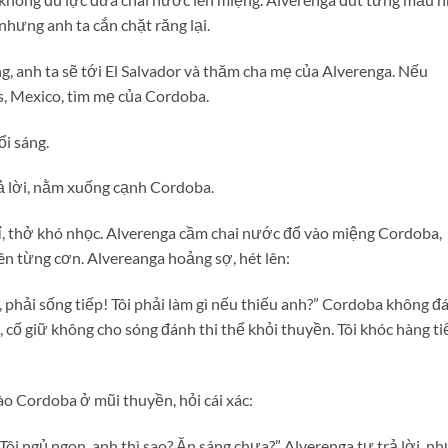
nhưng anh ta cắn chặt răng lại.
, anh ta sẽ tới El Salvador và thăm cha mẹ của Alverenga. Nếu
s, Mexico, tìm mẹ của Cordoba.
ổi sáng.
rả lời, nằm xuống cạnh Cordoba.
 rỉ, thở khó nhọc. Alverenga cầm chai nước đổ vào miệng Cordoba,
ên từng cơn. Alvereanga hoảng sợ, hét lên:
phải sống tiếp! Tôi phải làm gì nếu thiếu anh?” Cordoba không đá
, cố giữ không cho sóng đánh thi thể khỏi thuyền. Tôi khóc hàng t
o Cordoba ở mũi thuyền, hỏi cái xác:
ôi ngủ ngon, anh thì sao? Ăn sáng chưa?” Alverenga tự trả lời, n