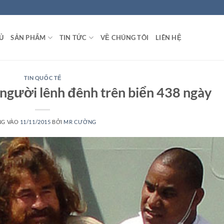
Ủ
SẢN PHẨM
TIN TỨC
VỀ CHÚNG TÔI
LIÊN HỆ
TIN QUỐC TẾ
người lênh đênh trên biển 438 ngày
NG VÀO
11/11/2015
BỞI
MR CƯỜNG