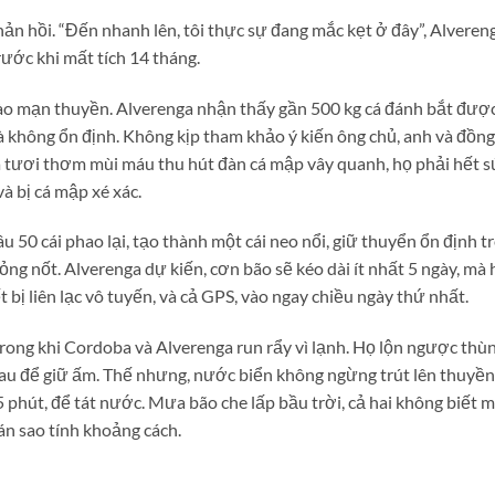
phản hồi. “Đến nhanh lên, tôi thực sự đang mắc kẹt ở đây”, Alveren
trước khi mất tích 14 tháng.
o mạn thuyền. Alverenga nhận thấy gần 500 kg cá đánh bắt được
 không ổn định. Không kịp tham khảo ý kiến ông chủ, anh và đồng
cá tươi thơm mùi máu thu hút đàn cá mập vây quanh, họ phải hết s
 bị cá mập xé xác.
âu 50 cái phao lại, tạo thành một cái neo nổi, giữ thuyển ổn định t
ỏng nốt. Alverenga dự kiến, cơn bão sẽ kéo dài ít nhất 5 ngày, mà 
t bị liên lạc vô tuyến, và cả GPS, vào ngay chiều ngày thứ nhất.
trong khi Cordoba và Alverenga run rẩy vì lạnh. Họ lộn ngược thù
hau để giữ ấm. Thế nhưng, nước biển không ngừng trút lên thuyền
 phút, để tát nước. Mưa bão che lấp bầu trời, cả hai không biết 
án sao tính khoảng cách.