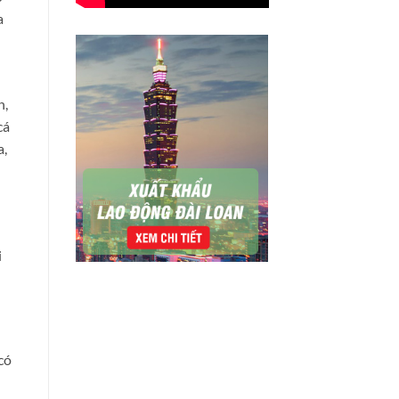
a
n,
cá
a,
i
có