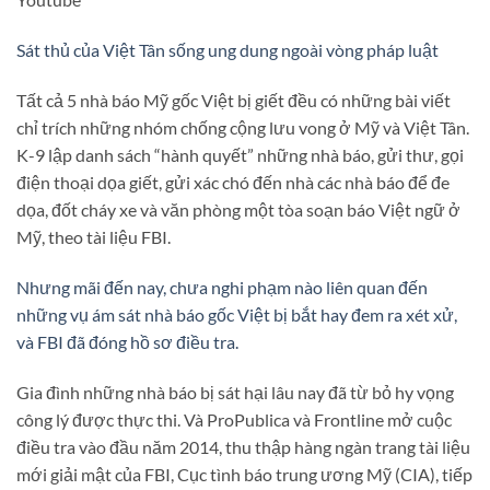
Sát thủ của Việt Tân sống ung dung ngoài vòng pháp luật
Tất cả 5 nhà báo Mỹ gốc Việt bị giết đều có những bài viết
chỉ trích những nhóm chống cộng lưu vong ở Mỹ và Việt Tân.
K-9 lập danh sách “hành quyết” những nhà báo, gửi thư, gọi
điện thoại dọa giết, gửi xác chó đến nhà các nhà báo để đe
dọa, đốt cháy xe và văn phòng một tòa soạn báo Việt ngữ ở
Mỹ, theo tài liệu FBI.
Nhưng mãi đến nay, chưa nghi phạm nào liên quan đến
những vụ ám sát nhà báo gốc Việt bị bắt hay đem ra xét xử,
và FBI đã đóng hồ sơ điều tra.
Gia đình những nhà báo bị sát hại lâu nay đã từ bỏ hy vọng
công lý được thực thi. Và ProPublica và Frontline mở cuộc
điều tra vào đầu năm 2014, thu thập hàng ngàn trang tài liệu
mới giải mật của FBI, Cục tình báo trung ương Mỹ (CIA), tiếp