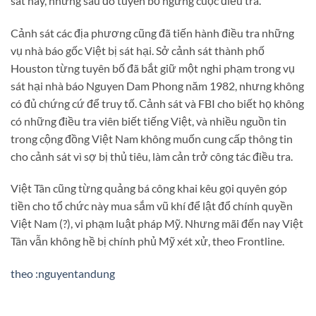
sát này, nhưng sau đó tuyên bố ngừng cuộc điều tra.
Cảnh sát các địa phương cũng đã tiến hành điều tra những
vụ nhà báo gốc Việt bị sát hại. Sở cảnh sát thành phố
Houston từng tuyên bố đã bắt giữ một nghi phạm trong vụ
sát hại nhà báo Nguyen Dam Phong năm 1982, nhưng không
có đủ chứng cứ để truy tố. Cảnh sát và FBI cho biết họ không
có những điều tra viên biết tiếng Việt, và nhiều nguồn tin
trong cộng đồng Việt Nam không muốn cung cấp thông tin
cho cảnh sát vì sợ bị thủ tiêu, làm cản trở công tác điều tra.
Việt Tân cũng từng quảng bá công khai kêu gọi quyên góp
tiền cho tổ chức này mua sắm vũ khí để lật đổ chính quyền
Việt Nam (?), vi phạm luật pháp Mỹ. Nhưng mãi đến nay Việt
Tân vẫn không hề bị chính phủ Mỹ xét xử, theo Frontline.
theo :nguyentandung