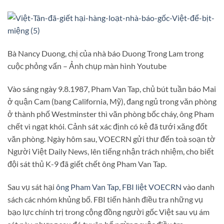
Bà Nancy Duong, chị của nhà báo Duong Trong Lam trong
cuộc phỏng vấn – Ảnh chụp màn hình Youtube
Vào sáng ngày 9.8.1987, Pham Van Tap, chủ bút tuần báo Mai
ở quận Cam (bang California, Mỹ), đang ngủ trong văn phòng
ở thành phố Westminster thì văn phòng bốc cháy, ông Pham
chết vì ngạt khói. Cảnh sát xác định có kẻ đã tưới xăng đốt
văn phòng. Ngày hôm sau, VOECRN gửi thư đến toà soạn tờ
Người Việt Daily News, lên tiếng nhận trách nhiệm, cho biết
đội sát thủ K-9 đã giết chết ông Pham Van Tap.
Sau vụ sát hại
ông Pham Van Tap, FBI liệt VOECRN
vào danh
sách các nhóm khủng bố. FBI tiến hành điều tra những vụ
bạo lực chính trị trong cộng đồng người gốc Việt sau vụ ám