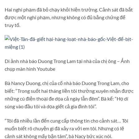
Hai nghi phạm đã bỏ chạy khỏi hiện trường. Cảnh sát đã bắt
được một nghi phạm, nhưng không có đủ bằng chứng để
truy tố.
Di ảnh nhà báo Duong Trong Lam tại nhà của chị ông – Ảnh
chụp màn hình Youtube
Bà Nancy Duong, chị của cố nhà báo Duong Trong Lam, cho
biết: “Trong suốt hai tháng liền tôi thường xuyên nhận được
những cú điện thoại đe dọa cả ngày lẫn đêm”. Bà kể: “Họ dí
súng vào đầu tôi và dọa giết cả gia đình tôi”.
“Tôi đã nhiều lần đến cung cấp thông tin cho cảnh sát… Tôi
muốn biết rõ chuyện gì đã xảy ra với em tôi. Nhưng có lẽ
cảnh sát không mấy bận tâm”, bà Nacy bức xúc nói.