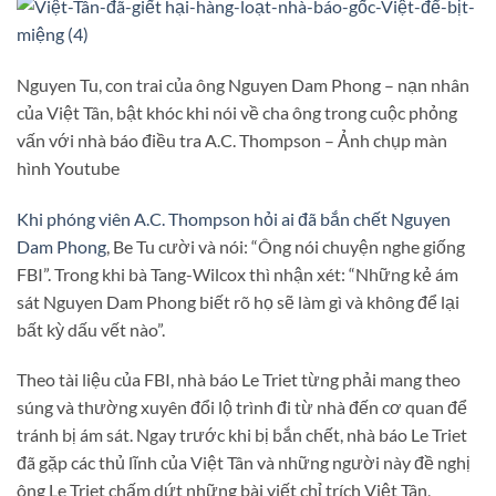
Nguyen Tu, con trai của ông Nguyen Dam Phong – nạn nhân
của Việt Tân, bật khóc khi nói về cha ông trong cuộc phỏng
vấn với nhà báo điều tra A.C. Thompson – Ảnh chụp màn
hình Youtube
Khi phóng viên A.C. Thompson hỏi ai đã bắn chết Nguyen
Dam Phong
, Be Tu cười và nói: “Ông nói chuyện nghe giống
FBI”. Trong khi bà Tang-Wilcox thì nhận xét: “Những kẻ ám
sát Nguyen Dam Phong biết rõ họ sẽ làm gì và không để lại
bất kỳ dấu vết nào”.
Theo tài liệu của FBI, nhà báo Le Triet từng phải mang theo
súng và thường xuyên đổi lộ trình đi từ nhà đến cơ quan để
tránh bị ám sát. Ngay trước khi bị bắn chết, nhà báo Le Triet
đã gặp các thủ lĩnh của Việt Tân và những người này đề nghị
ông Le Triet chấm dứt những bài viết chỉ trích Việt Tân,