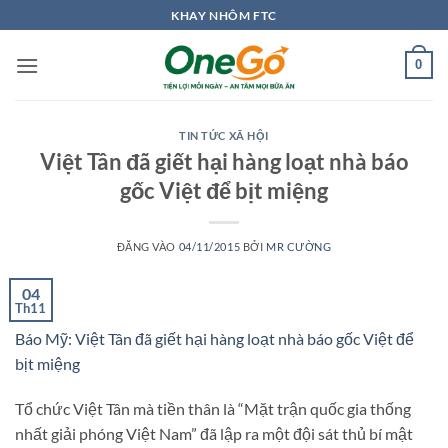
Bỏ
KHAY NHÔM FTC
qua
nội
0
dung
TIN TỨC XÃ HỘI
Việt Tân đã giết hại hàng loạt nhà báo
gốc Việt để bịt miệng
ĐĂNG VÀO
04/11/2015
BỞI
MR CƯỜNG
04
Th11
Báo Mỹ: Việt Tân đã giết hại hàng loạt nhà báo gốc Việt để
bịt miệng
Tổ chức Việt Tân mà tiền thân là “Mặt trận quốc gia thống
nhất giải phóng Việt Nam” đã lập ra một đội sát thủ bí mật