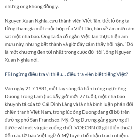
nhưng ông không đồng ý.
Nguyen Xuan Nghia, cựu thành viên Việt Tân, tiết lộ ông ta
từng tham gia một cuộc họp của Việt Tân, bàn về âm mưu ám
sát một nhà báo. Ông ta đã cố ngăn Việt Tân thực hiện âm
mưu này, nhưng bất thành và giờ đây cảm thấy hối hận. “Đó
là một chương đen tối nhất trong cuộc đời tôi”, ông Nguyen
Xuan Nghia nói.
FBI ngừng điều tra vì thiếu… điều tra viên biết tiếng Việt?
Vào ngày 21.7.1981, một tay súng đã bắn trúng ngực ông
Duong Trong Lam (lúc bấy giờ mới 27 tuổi), một nhà báo
khuynh tả của tờ Cái Đình Làng và là nhà bình luận phản đối
chiến tranh Việt Nam, trong lúc ông Duong đang đi bộ trên
đường phố San Francisco, Mỹ. Ông Dương gắng gượng đi
được vài mét và gục xuống chết. VOECRN đã gọi điện thoại
đến các tờ báo Việt ngữ ở Mỹ tuyên bố nhận trách nhiệm.