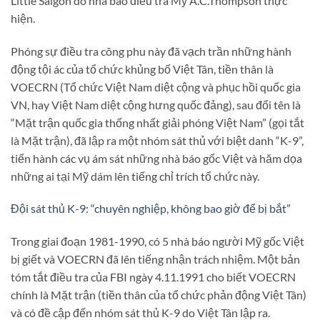
Little Saigon do nhà báo điều tra Mỹ A.C.Thompson thực
hiện.
Phóng sự điều tra công phu này đã vạch trần những hành
động tội ác của tổ chức khủng bố Việt Tân, tiền thân là
VOECRN (Tổ chức Việt Nam diệt cộng và phục hồi quốc gia
VN, hay Việt Nam diệt cộng hưng quốc đảng), sau đổi tên là
“Mặt trận quốc gia thống nhất giải phóng Việt Nam” (gọi tắt
là Mặt trận), đã lập ra một nhóm sát thủ với biệt danh “K-9”,
tiến hành các vụ ám sát những nhà báo gốc Việt và hăm dọa
những ai tại Mỹ dám lên tiếng chỉ trích tổ chức này.
Đội sát thủ K-9: “chuyên nghiệp, không bao giờ để bị bắt”
Trong giai đoạn 1981-1990, có 5 nhà báo người Mỹ gốc Việt
bị giết và VOECRN đã lên tiếng nhận trách nhiệm. Một bản
tóm tắt điều tra của FBI ngày 4.11.1991 cho biết VOECRN
chính là Mặt trận (tiền thân của tổ chức phản động Việt Tân)
và có đề cập đến nhóm sát thủ K-9 do Việt Tân lập ra.