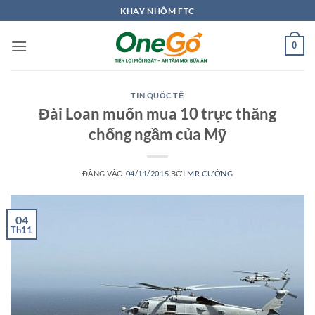
Bỏ
KHAY NHÔM FTC
qua
nội
0
dung
TIN QUỐC TẾ
Đài Loan muốn mua 10 trực thăng
chống ngầm của Mỹ
ĐĂNG VÀO
04/11/2015
BỞI
MR CƯỜNG
04
Th11