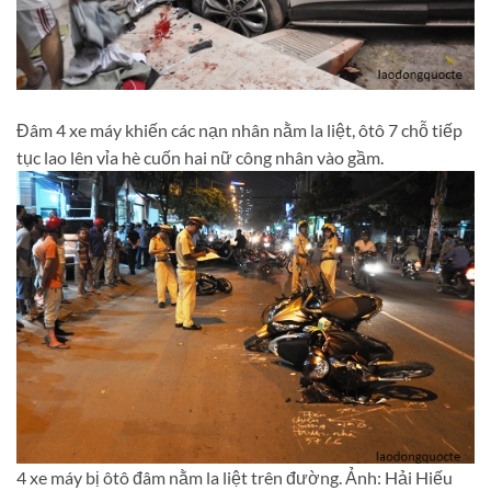
Đâm 4 xe máy khiến các nạn nhân nằm la liệt, ôtô 7 chỗ tiếp
tục lao lên vỉa hè cuốn hai nữ công nhân vào gầm.
4 xe máy bị ôtô đâm nằm la liệt trên đường. Ảnh: Hải Hiếu