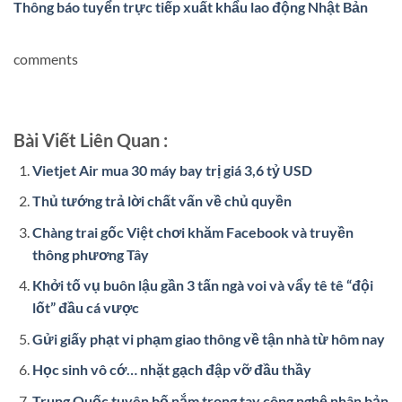
Thông báo tuyển trực tiếp xuất khẩu lao động Nhật Bản
comments
Bài Viết Liên Quan :
Vietjet Air mua 30 máy bay trị giá 3,6 tỷ USD
Thủ tướng trả lời chất vấn về chủ quyền
Chàng trai gốc Việt chơi khăm Facebook và truyền
thông phương Tây
Khởi tố vụ buôn lậu gần 3 tấn ngà voi và vẩy tê tê “đội
lốt” đầu cá vược
Gửi giấy phạt vi phạm giao thông về tận nhà từ hôm nay
Học sinh vô cớ… nhặt gạch đập vỡ đầu thầy
Trung Quốc tuyên bố nắm trong tay công nghệ nhân bản