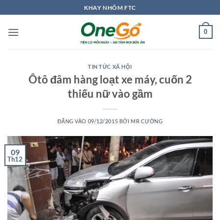
Bỏ
KHAY NHÔM FTC
qua
nội
0
dung
TIN TỨC XÃ HỘI
Ôtô đâm hàng loạt xe máy, cuốn 2
thiếu nữ vào gầm
ĐĂNG VÀO
09/12/2015
BỞI
MR CƯỜNG
09
Th12