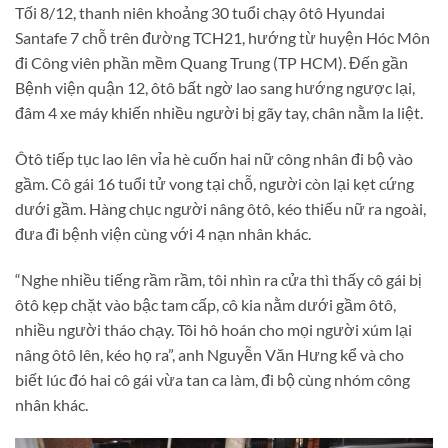
Tối 8/12, thanh niên khoảng 30 tuổi chạy ôtô Hyundai
Santafe 7 chỗ trên đường TCH21, hướng từ huyện Hóc Môn
đi Công viên phần mềm Quang Trung (TP HCM). Đến gần
Bệnh viện quận 12, ôtô bất ngờ lao sang hướng ngược lại,
đâm 4 xe máy khiến nhiều người bị gãy tay, chân nằm la liệt.
Ôtô tiếp tục lao lên vỉa hè cuốn hai nữ công nhân đi bộ vào
gầm. Cô gái 16 tuổi tử vong tại chỗ, người còn lại kẹt cứng
dưới gầm. Hàng chục người nâng ôtô, kéo thiếu nữ ra ngoài,
đưa đi bệnh viện cùng với 4 nạn nhân khác.
“Nghe nhiều tiếng rầm rầm, tôi nhìn ra cửa thì thấy cô gái bị
ôtô kẹp chặt vào bậc tam cấp, cô kia nằm dưới gầm ôtô,
nhiều người tháo chạy. Tôi hô hoán cho mọi người xúm lại
nâng ôtô lên, kéo họ ra”, anh Nguyễn Văn Hưng kể và cho
biết lúc đó hai cô gái vừa tan ca làm, đi bộ cùng nhóm công
nhân khác.