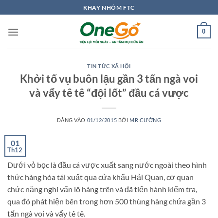
Bỏ
KHAY NHÔM FTC
qua
nội
0
dung
TIN TỨC XÃ HỘI
Khởi tố vụ buôn lậu gần 3 tấn ngà voi
và vẩy tê tê “đội lốt” đầu cá vược
ĐĂNG VÀO
01/12/2015
BỞI
MR CƯỜNG
01
Th12
Dưới vỏ bọc là đầu cá vược xuất sang nước ngoài theo hình
thức hàng hóa tái xuất qua cửa khẩu Hải Quan, cơ quan
chức năng nghi vấn lô hàng trên và đã tiến hành kiểm tra,
qua đó phát hiện bên trong hơn 500 thùng hàng chứa gần 3
tấn ngà voi và vẩy tê tê.