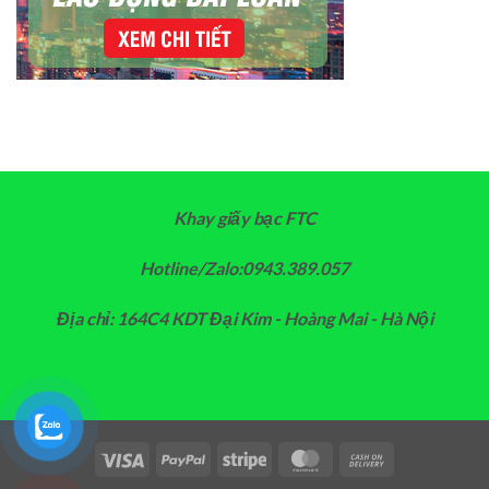
Khay giấy bạc FTC
Hotline/Zalo:0943.389.057
Địa chỉ: 164C4 KDT Đại Kim - Hoàng Mai - Hà Nội
Visa
PayPal
Stripe
MasterCard
Cash
On