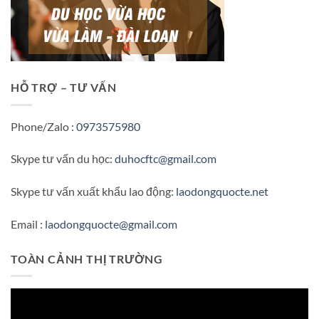
HỖ TRỢ – TƯ VẤN
Phone/Zalo :
0973575980
Skype tư vấn du học:
duhocftc@gmail.com
Skype tư vấn xuất khẩu lao động:
laodongquocte.net
Email :
laodongquocte@gmail.com
TOÀN CẢNH THỊ TRƯỜNG