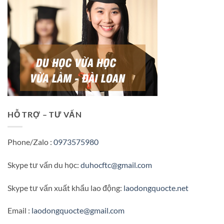
HỖ TRỢ – TƯ VẤN
Phone/Zalo :
0973575980
Skype tư vấn du học:
duhocftc@gmail.com
Skype tư vấn xuất khẩu lao động:
laodongquocte.net
Email :
laodongquocte@gmail.com