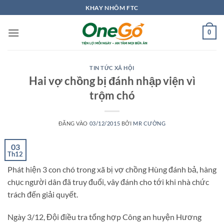
Bỏ
KHAY NHÔM FTC
qua
nội
0
dung
TIN TỨC XÃ HỘI
Hai vợ chồng bị đánh nhập viện vì
trộm chó
ĐĂNG VÀO
03/12/2015
BỞI
MR CƯỜNG
03
Th12
Phát hiện 3 con chó trong xã bị vợ chồng Hùng đánh bả, hàng
chục người dân đã truy đuổi, vây đánh cho tới khi nhà chức
trách đến giải quyết.
Ngày 3/12, Đội điều tra tổng hợp Công an huyện Hương