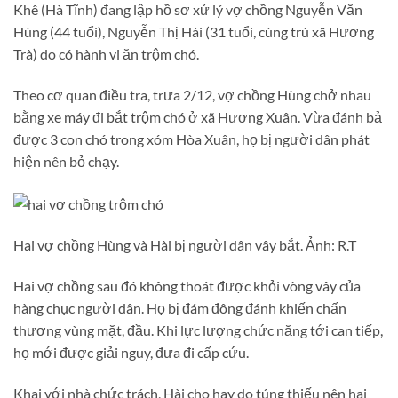
Khê (Hà Tĩnh) đang lập hồ sơ xử lý vợ chồng Nguyễn Văn
Hùng (44 tuổi), Nguyễn Thị Hài (31 tuổi, cùng trú xã Hương
Trà) do có hành vi ăn trộm chó.
Theo cơ quan điều tra, trưa 2/12, vợ chồng Hùng chở nhau
bằng xe máy đi bắt trộm chó ở xã Hương Xuân. Vừa đánh bả
được 3 con chó trong xóm Hòa Xuân, họ bị người dân phát
hiện nên bỏ chạy.
Hai vợ chồng Hùng và Hài bị người dân vây bắt. Ảnh: R.T
Hai vợ chồng sau đó không thoát được khỏi vòng vây của
hàng chục người dân. Họ bị đám đông đánh khiến chấn
thương vùng mặt, đầu. Khi lực lượng chức năng tới can tiếp,
họ mới được giải nguy, đưa đi cấp cứu.
Khai với nhà chức trách, Hài cho hay do túng thiếu nên hai