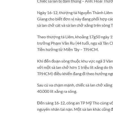
Chiếc sà lan bị đâm thủng – Ảnh: Hoài Thư
Ngày 16-12, thượng tá Nguyễn Thành Liêm 
Giang cho biết đơn vị này đang phối hợp cá
sà lan chở cát và sà lan chở xăng trên sông T
Theo thượng tá Liêm, khoảng 17g50 ngày 15-
trưởng Phạm Văn Ru (44 tuổi, ngụ xã Tân C
Tiền hướng từ Miền Tây – TP.HCM.
Khi đến đoạn sông thuộc khu vực ngã 3 Vàm
với một sà lan chở hơn 1 triệu lít xăng do
TP.HCM) điều khiển đang đi theo hướng ngư
Sau cú va chạm mạnh, chiếc sà lan chở xăng
40.000 lít xăng ra sông.
Đến sáng 16-12, công an TP Mỹ Tho cùng vớ
nguyên nhân tai nạn. Một sà lan khác cũng 