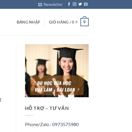
Newsletter
0
ĐĂNG NHẬP
GIỎ HÀNG /
0
₫
g
HỖ TRỢ – TƯ VẤN
Phone/Zalo :
0973575980