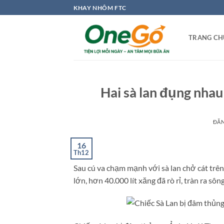
Bỏ
KHAY NHÔM FTC
qua
nội
TRANG CH
dung
Hai sà lan đụng nhau 
ĐĂ
16
Th12
Sau cú va chạm mạnh với sà lan chở cát trên
lớn, hơn 40.000 lít xăng đã rò rỉ, tràn ra sông