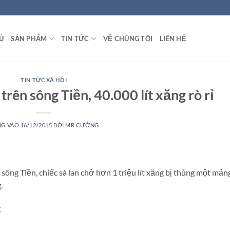
Ủ
SẢN PHẨM
TIN TỨC
VỀ CHÚNG TÔI
LIÊN HỆ
TIN TỨC XÃ HỘI
trên sông Tiền, 40.000 lít xăng rò rỉ
NG VÀO
16/12/2015
BỞI
MR CƯỜNG
 sông Tiền, chiếc sà lan chở hơn 1 triệu lít xăng bị thủng một mản
.