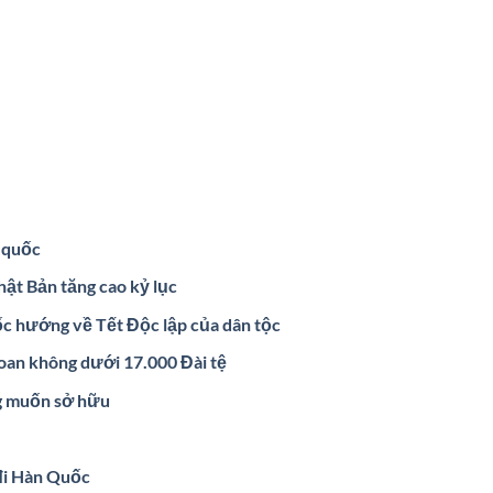
g quốc
ật Bản tăng cao kỷ lục
c hướng về Tết Độc lập của dân tộc
oan không dưới 17.000 Đài tệ
g muốn sở hữu
 đi Hàn Quốc