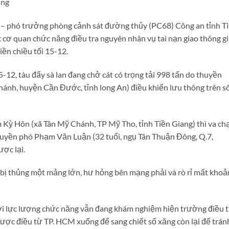
ơng
– phó trưởng phòng cảnh sát đường thủy (PC68) Công an tỉnh T
c cơ quan chức năng điều tra nguyên nhân vụ tai nạn giao thông g
iền chiều tối 15-12.
12, tàu đẩy sà lan đang chở cát có trọng tải 998 tấn do thuyền
hánh, huyện Cần Đước, tỉnh long An) điều khiển lưu thông trên s
 Kỳ Hôn (xã Tân Mỹ Chánh, TP Mỹ Tho, tỉnh Tiền Giang) thì va c
 thuyền phó Phạm Văn Luận (32 tuổi, ngụ Tân Thuận Đông, Q.7,
ợc lại.
 bị thủng một mảng lớn, hư hỏng bên mạng phải và rò rỉ mất khoả
i lực lượng chức năng vẫn đang khám nghiệm hiện trường điều t
được điều từ TP. HCM xuống để sang chiết số xăng còn lại để trán