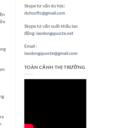
Skype tư vấn du học:
duhocftc@gmail.com
iền
iữa
Skype tư vấn xuất khẩu lao
động:
laodongquocte.net
Email :
ông
laodongquocte@gmail.com
TOÀN CẢNH THỊ TRƯỜNG
hạm
ng
ra
h