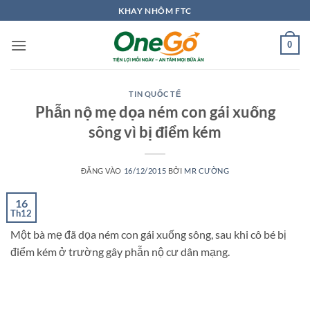
Bỏ
KHAY NHÔM FTC
qua
nội
0
dung
TIN QUỐC TẾ
Phẫn nộ mẹ dọa ném con gái xuống
sông vì bị điểm kém
ĐĂNG VÀO
16/12/2015
BỞI
MR CƯỜNG
16
Th12
Một bà mẹ đã dọa ném con gái xuống sông, sau khi cô bé bị
điểm kém ở trường gây phẫn nộ cư dân mạng.