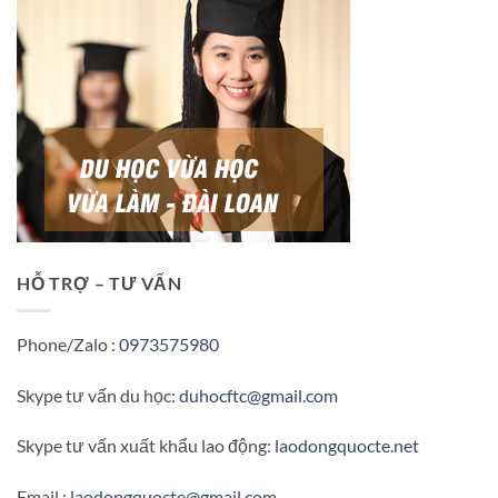
HỖ TRỢ – TƯ VẤN
Phone/Zalo :
0973575980
Skype tư vấn du học:
duhocftc@gmail.com
Skype tư vấn xuất khẩu lao động:
laodongquocte.net
Email :
laodongquocte@gmail.com