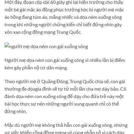
Mới đây, đoạn clip dài 60 giây ghi lại hiện trường cho thấy
một bé gái mặc áo đồng phục trường học bị người mẹ mặc
áo hồng đang túm áo, mắng nhiếc và dọa ném xuống sông
trong khi những người chứng kiến chỉ biết đứng nhìn gây
xôn xao cộng đồng mạng Trung Quốc.
Người mẹ dọa ném con gái xuống sông vì nhiều lần bị điểm
kém gây phẫn nộ cư dân mạng.
Theo người mẹ ở Quảng Đông, Trung Quốc chia sẻ, con gái
thường đe dọagia đình sẽ tự tử mỗi lần cha mẹ dạy bảo. Cô
đành dọa ném con xuống sông để dạy cho đứa trẻ này một
bài học thực sự nên những người xung quanh chỉ có thể
đứng nhìn.
Mặc dù người mẹ không thả hẳn con gái xuống sông, nhưng
sự việc khiến cộng đồng mạng vô cùng phẫn nộ vì cách dạy