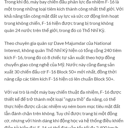
Trong khi đó, máy bay chiến đấu phản lực đa nhiệm F-16 là
một trong những loại tiêm kích thành công nhất thế giới. Với
khả năng tấn công mặt đất uy lực và sức cơ động linh hoạt
trong không chiến, F-16 hiện được trang bị trong không
quân 24 nước trên thế giới, trong đó có Thổ Nhĩ Kỳ.
Theo chuyên gia quân sự Dave Majumdar của National
Interest, không quân Thổ Nhĩ Kỳ hiện có tổng cộng 240 tiêm
kích F-16, trong đó có 8 chiếc tự sản xuất theo hợp đồng
chuyển giao công nghệ của Mỹ. Nước này cũng đang sản
xuất 30 chiến đấu cơ F-16 Block 50+ mới nhất, đồng thời
nâng cấp các tiêm kích F-16 hiện có lên chuẩn Block 50+.
Với vai trò là một máy bay chiến thuật đa nhiệm, F-16 được
thiết kế để trở thành một loại “ngựa thồ” đa năng, có thể
thực hiện được cả các nhiệm vụ ném bom mục tiêu mặt đất
lẫn đánh chặn trên không. Tuy chỉ được trang bị một động
cơ, nhưng với hình dáng khí động học và hệ thống điều khiển
điện tử hiện đại, F-16 có thể đạt vận tốc tối đa 2.400 km/h,