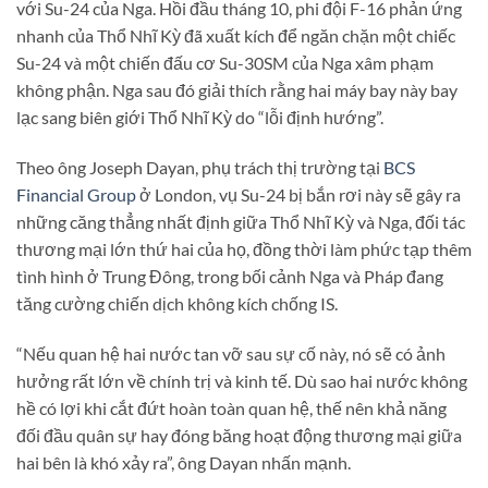
với Su-24 của Nga. Hồi đầu tháng 10, phi đội F-16 phản ứng
nhanh của Thổ Nhĩ Kỳ đã xuất kích để ngăn chặn một chiếc
Su-24 và một chiến đấu cơ Su-30SM của Nga xâm phạm
không phận. Nga sau đó giải thích rằng hai máy bay này bay
lạc sang biên giới Thổ Nhĩ Kỳ do “lỗi định hướng”.
Theo ông Joseph Dayan, phụ trách thị trường tại
BCS
Financial Group
ở London, vụ Su-24 bị bắn rơi này sẽ gây ra
những căng thẳng nhất định giữa Thổ Nhĩ Kỳ và Nga, đối tác
thương mại lớn thứ hai của họ, đồng thời làm phức tạp thêm
tình hình ở Trung Đông, trong bối cảnh Nga và Pháp đang
tăng cường chiến dịch không kích chống IS.
“Nếu quan hệ hai nước tan vỡ sau sự cố này, nó sẽ có ảnh
hưởng rất lớn về chính trị và kinh tế. Dù sao hai nước không
hề có lợi khi cắt đứt hoàn toàn quan hệ, thế nên khả năng
đối đầu quân sự hay đóng băng hoạt động thương mại giữa
hai bên là khó xảy ra”, ông Dayan nhấn mạnh.