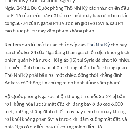
Thổ Nhĩ Kỳ. Ảnh: Anadolu Agency
Ngày 24/11, Bộ Quốc phòng Thổ Nhĩ Kỳ xác nhận chiến đấu
cơ F-16 của nước này đã bắn rơi một máy bay ném bom tấn
công Su-24 của Nga tại khu vực biên giới với Syria, sau khi
cáo buộc phi cơ này xâm phạm không phận.
Reuters dẫn lời một quan chức cấp cao
Thổ Nhĩ Kỳ
cho hay
hai chiếc Su-24 của Nga đang tham gia chiến dịch không kích
phiến quân Nhà nước Hồi giáo (IS) tại Syria đã phớt lờ nhiều
tín hiệu cảnh báo xâm phạm không phận, buộc không quân
Thổ Nhĩ Kỳ phải bắn rơi một chiếc, đồng thời khẳng định
Ankara có “thông tin chứng minh hành động xâm phạm”.
Bộ Quốc phòng Nga xác nhận thông tin chiếc Su-24 bị bắn
rơi “bằng hỏa lực từ mặt đất khi đang bay ở độ cao 6.000
mét, nhưng khẳng định chiếc máy bay ném bom này không
rời khỏi không phận Syria trước khi đâm xuống mặt đất, và
phía Nga có dữ liệu bay để chứng minh điều đó.