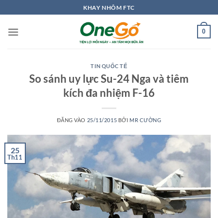
Bỏ
KHAY NHÔM FTC
qua
nội
0
dung
TIN QUỐC TẾ
So sánh uy lực Su-24 Nga và tiêm
kích đa nhiệm F-16
ĐĂNG VÀO
25/11/2015
BỞI
MR CƯỜNG
25
Th11