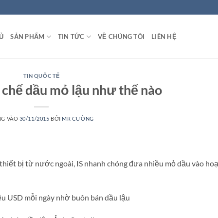
Ủ
SẢN PHẨM
TIN TỨC
VỀ CHÚNG TÔI
LIÊN HỆ
TIN QUỐC TẾ
ế chế dầu mỏ lậu như thế nào
NG VÀO
30/11/2015
BỞI
MR CƯỜNG
thiết bị từ nước ngoài, IS nhanh chóng đưa nhiều mỏ dầu vào hoạ