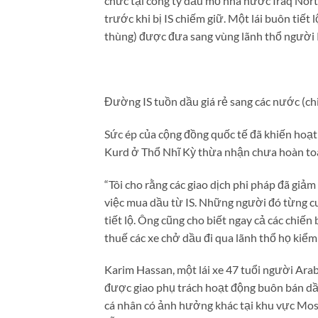
chức tại công ty dầu mỏ nhà nước Iraq North 
trước khi bị IS chiếm giữ. Một lái buôn tiết
thùng) được đưa sang vùng lãnh thổ người K
Đường IS tuồn dầu giá rẻ sang các nước (chi
Sức ép của cộng đồng quốc tế đã khiến hoạ
Kurd ở Thổ Nhĩ Kỳ thừa nhận chưa hoàn to
“Tôi cho rằng các giao dịch phi pháp đã giả
việc mua dầu từ IS. Những người đó từng c
tiết lộ. Ông cũng cho biết ngay cả các chiến
thuế các xe chở dầu đi qua lãnh thổ họ kiểm
Karim Hassan, một lái xe 47 tuổi người Arab 
được giao phụ trách hoạt động buôn bán dầu.
cá nhân có ảnh hưởng khác tại khu vực Mos