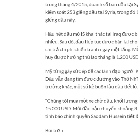
trong tháng 4/2015, doanh số bán dầu tại Syr
kiểm soát 253 giếng dầu tại Syria, trong đ
giếng dầu này.
Hầu hết dầu mỏ IS khai thác tại Iraq được b
nhiều. Sau đó, dầu tiếp tục được bán lại ch
chi trả chi phí chiến tranh ngày một tăng. 
huy được hưởng thù lao tháng là 1.200 USD
Mỹ từng gây sức ép để các lãnh đạo người K
Dầu vẫn đang tìm được đường vào Thổ Nhĩ Kỳ
trường khác, một số kẻ buôn lậu dầu tiết lộ
“Chúng tôi mua một xe chở dầu, khối lượng t
15.000 USD. Mỗi đầu nậu chuyển khoảng 8 x
tình báo chính quyền Saddam Hussein tiết l
Bôi trơn