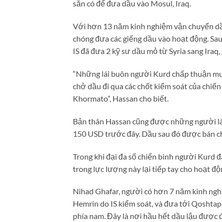
sẵn có để đưa dầu vào Mosul, Iraq.
Với hơn 13 năm kinh nghiệm vận chuyển dầu
chóng đưa các giếng dầu vào hoạt động. Sau 
IS đã đưa 2 kỹ sư dầu mỏ từ Syria sang Iraq,
“Những lái buôn người Kurd chấp thuận mua 
chở dầu đi qua các chốt kiểm soát của chiế
Khormato”, Hassan cho biết.
Bản thân Hassan cũng được những người làm 
150 USD trước đây. Dầu sau đó được bán ch
Trong khi đại đa số chiến binh người Kurd đ
trong lực lượng này lại tiếp tay cho hoạt độ
Nihad Ghafar, người có hơn 7 năm kinh ngh
Hemrin do IS kiểm soát, và đưa tới Qoshta
phía nam. Đây là nơi hầu hết dầu lậu được đ