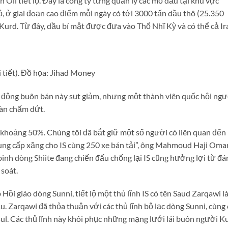
Oil tiết lộ. Đây là công ty từng quản lý các mỏ dầu tại khu vực
 lộ, ở giai đoạn cao điểm mỗi ngày có tới 3000 tấn dầu thô (25.350
urd. Từ đây, dầu bí mật được đưa vào Thổ Nhĩ Kỳ và có thể cả Ir
 tiết). Đồ họa: Jihad Money
t động buôn bán này sụt giảm, nhưng một thành viên quốc hội ngư
àn chấm dứt.
m khoảng 50%. Chúng tôi đã bắt giữ một số người có liên quan đến
ung cấp xăng cho IS cùng 250 xe bán tải”, ông Mahmoud Haji Oma
 binh dòng Shiite đang chiến đấu chống lại IS cũng hưởng lợi từ đ
 soát.
Hồi giáo dòng Sunni, tiết lộ một thủ lĩnh IS có tên Saud Zarqawi l
 Zarqawi đã thỏa thuận với các thủ lĩnh bộ lạc dòng Sunni, cùng 
ul. Các thủ lĩnh này khôi phục những mạng lưới lái buôn người K