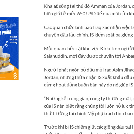
Khalaf, sống tại thủ đô Amman của Jordan, c
biên giới ở mức 650 USD để qua mỗi cửa kh
Các quan chức tình báo Iraq xác nhận việc I
chuyển dầu lậu chính. IS kiểm soát ba giếng d
Một quan chức tại khu vực Kirkuk do người K
Salahuddin, mới đây được chuyển tới Anbar
Người phát ngôn bộ dầu mỏ Iraq Asim Jihad 
Jordan, nhưng thừa nhận IS xuất khẩu dầu s
dừng hoạt động buôn bán này do nó giúp IS 
“Những kẻ trung gian, công ty thương mại, cơ
của IS nên biết rằng chúng tôi luôn nỗ lực t
thứ trưởng tài chính Mỹ phụ trách tình báo
Trước khi bị IS chiếm giữ, các giếng dầu tạ