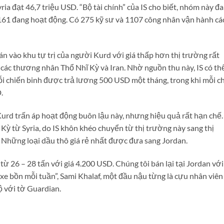
ia đạt 46,7 triệu USD. “Bộ tài chính” của IS cho biết, nhóm này đ
ó 161 đang hoạt động. Có 275 kỹ sư và 1107 công nhân vận hành cá
án vào khu tự trị của người Kurd với giá thấp hơn thị trường rất
o các thương nhân Thổ Nhĩ Kỳ và Iran. Nhờ nguồn thu này, IS có th
Mỗi chiến binh được trả lương 500 USD một tháng, trong khi mỗi ch
.
urd trấn áp hoạt động buôn lậu này, nhưng hiệu quả rất hạn chế.
 từ Syria, do IS khôn khéo chuyển từ thị trường này sang thị
. Những loại dầu thô giá rẻ nhất được đưa sang Jordan.
ừ 26 – 28 tấn với giá 4.200 USD. Chúng tôi bán lại tại Jordan với
e bồn mỗi tuần”, Sami Khalaf, một đầu nậu từng là cựu nhân viên
ộ với tờ Guardian.