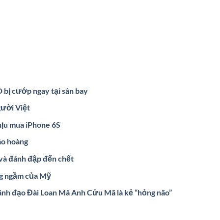
 bị cướp ngay tại sân bay
gười Việt
hịu mua iPhone 6S
áo hoàng
và đánh đập đến chết
ng ngầm của Mỹ
lãnh đạo Đài Loan Mã Anh Cửu Mã là kẻ “hỏng não”