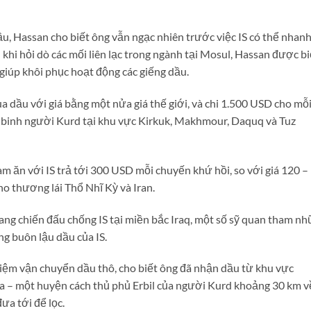
, Hassan cho biết ông vẫn ngạc nhiên trước việc IS có thể nhan
khi hỏi dò các mối liên lạc trong ngành tại Mosul, Hassan được bi
 giúp khôi phục hoạt động các giếng dầu.
dầu với giá bằng một nửa giá thế giới, và chi 1.500 USD cho mỗi
n binh người Kurd tại khu vực Kirkuk, Makhmour, Daquq và Tuz
ăn với IS trả tới 300 USD mỗi chuyến khứ hồi, so với giá 120 –
o thương lái Thổ Nhĩ Kỳ và Iran.
ang chiến đấu chống IS tại miền bắc Iraq, một số sỹ quan tham nh
ng buôn lậu dầu của IS.
iệm vận chuyển dầu thô, cho biết ông đã nhận dầu từ khu vực
pa – một huyện cách thủ phủ Erbil của người Kurd khoảng 30 km v
ưa tới để lọc.