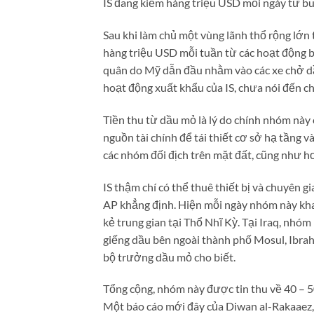
IS đang kiếm hàng triệu USD mỗi ngày từ bu
Sau khi làm chủ một vùng lãnh thổ rộng lớn 
hàng triệu USD mỗi tuần từ các hoạt động b
quân do Mỹ dẫn đầu nhằm vào các xe chở dầ
hoạt động xuất khẩu của IS, chưa nói đến c
Tiền thu từ dầu mỏ là lý do chính nhóm này c
nguồn tài chính để tái thiết cơ sở hạ tầng và
các nhóm đối địch trên mặt đất, cũng như 
IS thậm chí có thể thuê thiết bị và chuyên g
AP khẳng định. Hiện mỗi ngày nhóm này khai
kẻ trung gian tại Thổ Nhĩ Kỳ. Tại Iraq, nhó
giếng dầu bên ngoài thành phố Mosul, Ibrah
bộ trưởng dầu mỏ cho biết.
Tổng cộng, nhóm này được tin thu về 40 – 
Một báo cáo mới đây của Diwan al-Rakaaez, 