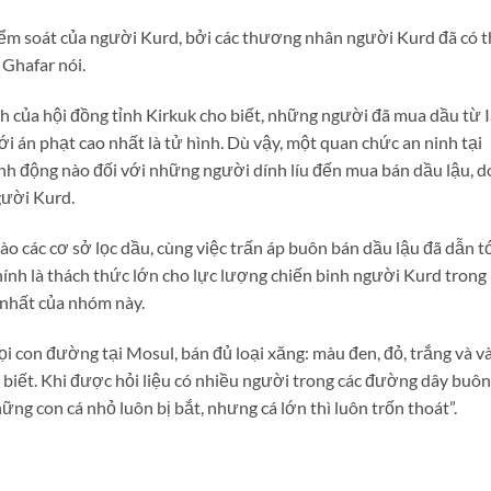
kiểm soát của người Kurd, bởi các thương nhân người Kurd đã có 
 Ghafar nói.
h của hội đồng tỉnh Kirkuk cho biết, những người đã mua dầu từ I
với án phạt cao nhất là tử hình. Dù vậy, một quan chức an ninh tại
ành động nào đối với những người dính líu đến mua bán dầu lậu, d
gười Kurd.
ào các cơ sở lọc dầu, cùng việc trấn áp buôn bán dầu lậu đã dẫn t
chính là thách thức lớn cho lực lượng chiến binh người Kurd trong
 nhất của nhóm này.
ọi con đường tại Mosul, bán đủ loại xăng: màu đen, đỏ, trắng và v
 biết. Khi được hỏi liệu có nhiều người trong các đường dây buôn
hững con cá nhỏ luôn bị bắt, nhưng cá lớn thì luôn trốn thoát”.