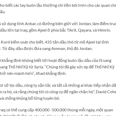
ho biết các tay buôn lậu thường chi tiền bôi trơn cho các quan c
ẩu.
S sử dụng tỉnh Anbar, có đường biên giới với Jordan, làm điểm tru
ầu lớn tại Iraq, gồm Ajeel ở phía bắc Tikrit, Qayara, và Himrin.
urd kiểm soát cho biết, 435 tấn dầu thô từ mỏ Ajeel tại tỉnh
. Từ đây, dầu được đưa sang Amman, thủ đô Jordan.
khẳng định không biết tới hoạt động buôn lậu dầu của IS sang
ang Thổ Nhĩ Kỳ từ Syria. “Chúng tôi đã gây sức ép để Thổ Nhĩ Kỳ
trở nên mạnh hơn”, Jihad khẳng định.
 sở lọc dầu, công ty vận tải, và tất cả những ai khác tiếp nhận d
ìm ra họ, và rằng chúng tôi có công cụ để ngăn chặn họ”, David Coh
 và chống khủng bố từng tuyên bô.
i Iraq có thể cung cấp 400.000 -500.000 thùng mỗi ngày, một quan