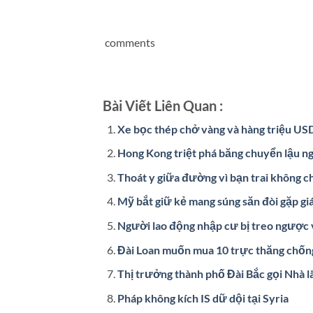
comments
Bài Viết Liên Quan :
Xe bọc thép chở vàng và hàng triệu USD
Hong Kong triệt phá băng chuyển lậu n
Thoát y giữa đường vì bạn trai không c
Mỹ bắt giữ kẻ mang súng săn đòi gặp gi
Người lao động nhập cư bị treo ngược 
Đài Loan muốn mua 10 trực thăng chố
Thị trưởng thành phố Đài Bắc gọi Nhà 
Pháp không kích IS dữ dội tại Syria