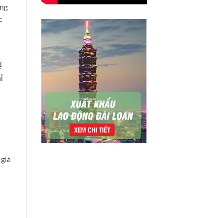
ang
c
ể
ỉ
 giá