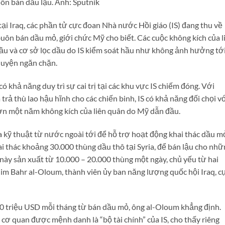
ôn bán dầu lậu. Ảnh: Sputnik
tại Iraq, các phần tử cực đoan Nhà nước Hồi giáo (IS) đang thu về
uôn bán dầu mỏ, giới chức Mỹ cho biết. Các cuộc không kích của l
u và cơ sở lọc dầu do IS kiểm soát hầu như không ảnh hưởng tớ
huyện ngăn chặn.
ó khả năng duy trì sự cai trị tại các khu vực IS chiếm đóng. Với
 trả thù lao hậu hĩnh cho các chiến binh, IS có khả năng đối chọi v
hơn một năm không kích của liên quân do Mỹ dẫn đầu.
ia kỹ thuật từ nước ngoài tới để hỗ trợ hoạt động khai thác dầu m
 thác khoảng 30.000 thùng dầu thô tại Syria, để bán lậu cho nhữ
m này sản xuất từ 10.000 – 20.000 thùng một ngày, chủ yếu từ hai
im Bahr al-Oloum, thành viên ủy ban năng lượng quốc hội Iraq, c
50 triệu USD mỗi tháng từ bán dầu mỏ, ông al-Oloum khẳng định.
cơ quan được mệnh danh là “bộ tài chính” của IS, cho thấy riêng