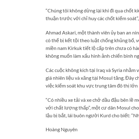
“Chúng tôi không dừng lại khi đi qua chốt 
thuận trước với chỉ huy các chốt kiểm soát”,
Ahmad Askari, một thành viên ủy ban an nin
có thể bị kết tội theo luật chống khủng bố, 
miền nam Kirkuk tiết lộ cấp trên chưa có h
không muốn làm xấu hình ảnh chiến binh n
Các cuộc không kích tại Iraq và Syria nhằm v
giá nhiên liệu và xăng tại Mosul tăng. Đây 
việc kiểm soát khu vực trung tâm đô thị lớn
“Có nhiều xe tải và xe chở dầu đậu bên lề m
với chất lượng thấp”, một cư dân Mosul cho
lậu bị bắt, lái buôn người Kurd cho biết: “N
Hoàng Nguyên