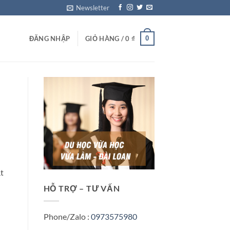
Newsletter
0
ĐĂNG NHẬP
GIỎ HÀNG /
0
₫
t
HỖ TRỢ – TƯ VẤN
Phone/Zalo :
0973575980