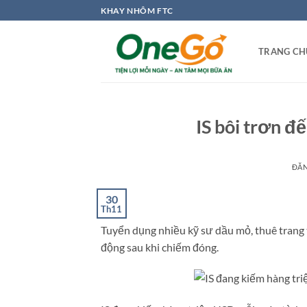
Bỏ
KHAY NHÔM FTC
qua
nội
TRANG CH
dung
IS bôi trơn đ
ĐĂ
30
Th11
Tuyển dụng nhiều kỹ sư dầu mỏ, thuê trang 
động sau khi chiếm đóng.