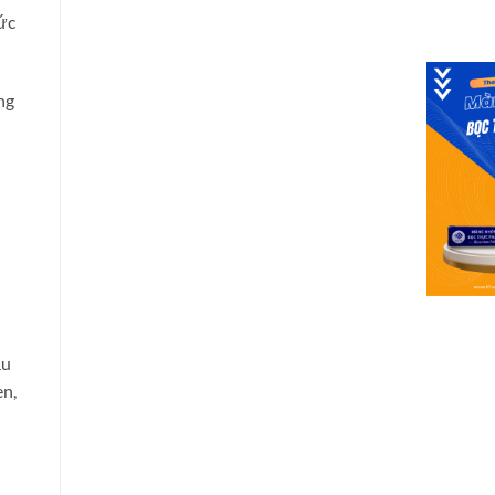
hức
ng
ầu
en,