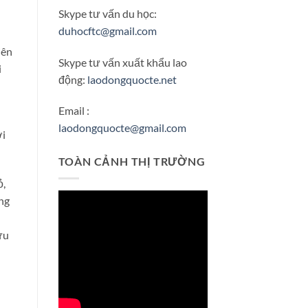
Skype tư vấn du học:
duhocftc@gmail.com
iên
Skype tư vấn xuất khẩu lao
i
động:
laodongquocte.net
Email :
laodongquocte@gmail.com
ới
TOÀN CẢNH THỊ TRƯỜNG
ỏ,
ng
ựu