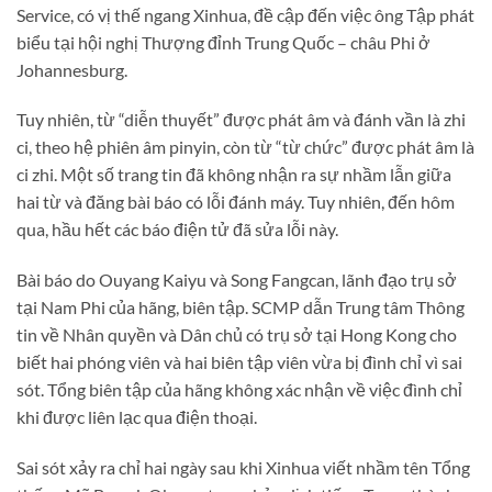
Service, có vị thế ngang Xinhua, đề cập đến việc ông Tập phát
biểu tại hội nghị Thượng đỉnh Trung Quốc – châu Phi ở
Johannesburg.
Tuy nhiên, từ “diễn thuyết” được phát âm và đánh vần là zhi
ci, theo hệ phiên âm pinyin, còn từ “từ chức” được phát âm là
ci zhi. Một số trang tin đã không nhận ra sự nhầm lẫn giữa
hai từ và đăng bài báo có lỗi đánh máy. Tuy nhiên, đến hôm
qua, hầu hết các báo điện tử đã sửa lỗi này.
Bài báo do Ouyang Kaiyu và Song Fangcan, lãnh đạo trụ sở
tại Nam Phi của hãng, biên tập. SCMP dẫn Trung tâm Thông
tin về Nhân quyền và Dân chủ có trụ sở tại Hong Kong cho
biết hai phóng viên và hai biên tập viên vừa bị đình chỉ vì sai
sót. Tổng biên tập của hãng không xác nhận về việc đình chỉ
khi được liên lạc qua điện thoại.
Sai sót xảy ra chỉ hai ngày sau khi Xinhua viết nhầm tên Tổng