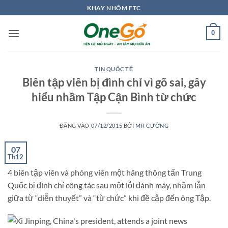
Bỏ
KHAY NHÔM FTC
qua
nội
0
dung
TIN QUỐC TẾ
Biên tập viên bị đình chỉ vì gõ sai, gây
hiểu nhầm Tập Cận Bình từ chức
ĐĂNG VÀO
07/12/2015
BỞI
MR CƯỜNG
07
Th12
4 biên tập viên và phóng viên một hãng thông tấn Trung
Quốc bị đình chỉ công tác sau một lỗi đánh máy, nhầm lẫn
giữa từ “diễn thuyết” và “từ chức” khi đề cập đến ông Tập.