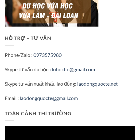
HỖ TRỢ – TƯ VẤN
Phone/Zalo :
0973575980
Skype tư vấn du học:
duhocftc@gmail.com
Skype tư vấn xuất khẩu lao động:
laodongquocte.net
Email :
laodongquocte@gmail.com
TOÀN CẢNH THỊ TRƯỜNG