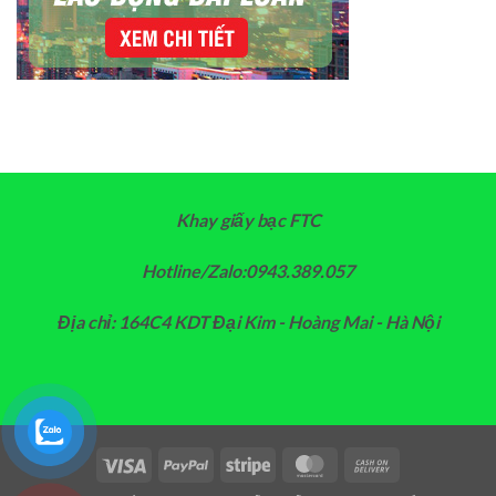
Khay giấy bạc FTC
Hotline/Zalo:0943.389.057
Địa chỉ: 164C4 KDT Đại Kim - Hoàng Mai - Hà Nội
Visa
PayPal
Stripe
MasterCard
Cash
On