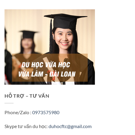
HỖ TRỢ – TƯ VẤN
Phone/Zalo :
0973575980
Skype tư vấn du học:
duhocftc@gmail.com