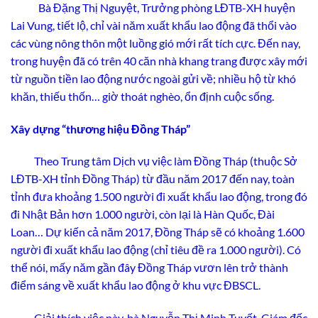
Bà Đặng Thị Nguyệt, Trưởng phòng LĐTB-XH huyện
Lai Vung, tiết lộ, chỉ vài năm xuất khẩu lao động đã thổi vào
các vùng nông thôn một luồng gió mới rất tích cực. Đến nay,
trong huyện đã có trên 40 căn nhà khang trang được xây mới
từ nguồn tiền lao động nước ngoài gửi về; nhiều hộ từ khó
khăn, thiếu thốn… giờ thoát nghèo, ổn định cuộc sống.
Xây dựng “thương hiệu Đồng Tháp”
Theo Trung tâm Dịch vụ việc làm Đồng Tháp (thuộc Sở
LĐTB-XH tỉnh Đồng Tháp) từ đầu năm 2017 đến nay, toàn
tỉnh đưa khoảng 1.500 người đi xuất khẩu lao động, trong đó
đi Nhật Bản hơn 1.000 người, còn lại là Hàn Quốc, Đài
Loan… Dự kiến cả năm 2017, Đồng Tháp sẽ có khoảng 1.600
người đi xuất khẩu lao động (chỉ tiêu đề ra 1.000 người). Có
thể nói, mấy năm gần đây Đồng Tháp vươn lên trở thành
điểm sáng về xuất khẩu lao động ở khu vực ĐBSCL.
Giải thích việc này, bà Nguyễn Thị Minh Tuyết, Giám đốc