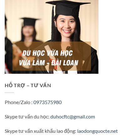
HỖ TRỢ – TƯ VẤN
Phone/Zalo :
0973575980
Skype tư vấn du học:
duhocftc@gmail.com
Skype tư vấn xuất khẩu lao động:
laodongquocte.net