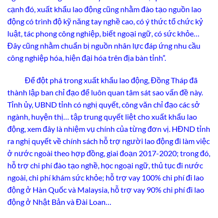
cạnh đó, xuất khẩu lao động cũng nhằm đào tạo nguồn lao
động có trình độ kỹ năng tay nghề cao, có ý thức tổ chức kỷ
luật, tác phong công nghiệp, biết ngoại ngữ, có sức khỏe…
Đây cũng nhằm chuẩn bị nguồn nhân lực đáp ứng nhu cầu
công nghiệp hóa, hiện đại hóa trên địa bàn tỉnh”.
Để đột phá trong xuất khẩu lao động, Đồng Tháp đã
thành lập ban chỉ đạo để luôn quan tâm sát sao vấn đề này.
Tỉnh ủy, UBND tỉnh có nghị quyết, công văn chỉ đạo các sở
ngành, huyện thị… tập trung quyết liệt cho xuất khẩu lao
động, xem đây là nhiệm vụ chính của từng đơn vị. HĐND tỉnh
ra nghị quyết về chính sách hỗ trợ người lao động đi làm việc
ở nước ngoài theo hợp đồng, giai đoạn 2017-2020; trong đó,
hỗ trợ chi phí đào tạo nghề, học ngoại ngữ, thủ tục đi nước
ngoài, chi phí khám sức khỏe; hỗ trợ vay 100% chi phí đi lao
động ở Hàn Quốc và Malaysia, hỗ trợ vay 90% chi phí đi lao
động ở Nhật Bản và Đài Loan…