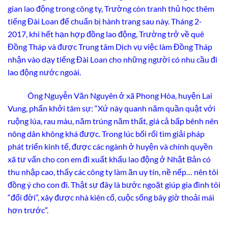
gian lao động trong công ty, Trường còn tranh thủ học thêm
tiếng Đài Loan để chuẩn bị hành trang sau này. Tháng 2-
2017, khi hết hạn hợp đồng lao động, Trường trở về quê
Đồng Tháp và được Trung tâm Dịch vụ việc làm Đồng Tháp
nhận vào dạy tiếng Đài Loan cho những người có nhu cầu đi
lao động nước ngoài.
Ông Nguyễn Văn Nguyên ở xã Phong Hòa, huyện Lai
Vung, phấn khởi tâm sự: “Xứ này quanh năm quần quật với
ruộng lúa, rau màu, năm trúng năm thất, giá cả bấp bênh nên
nông dân không khá được. Trong lúc bối rối tìm giải pháp
phát triển kinh tế, được các ngành ở huyện và chính quyền
xã tư vấn cho con em đi xuất khẩu lao động ở Nhật Bản có
thu nhập cao, thấy các công ty làm ăn uy tín, nề nếp… nên tôi
đồng ý cho con đi. Thật sự đây là bước ngoặt giúp gia đình tôi
“đổi đời”, xây được nhà kiên cố, cuộc sống bây giờ thoải mái
hơn trước”.