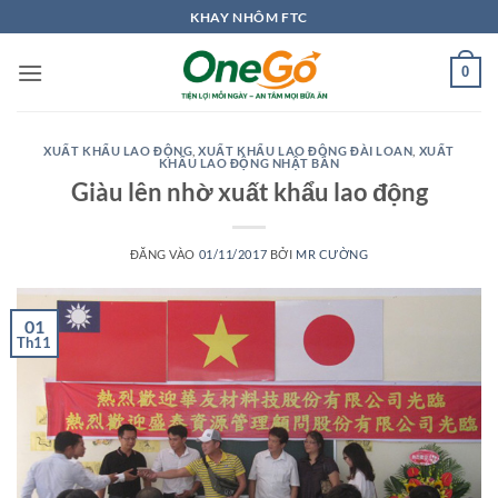
Bỏ
KHAY NHÔM FTC
qua
nội
0
dung
XUẤT KHẨU LAO ĐỘNG
,
XUẤT KHẨU LAO ĐỘNG ĐÀI LOAN
,
XUẤT
KHẨU LAO ĐỘNG NHẬT BẢN
Giàu lên nhờ xuất khẩu lao động
ĐĂNG VÀO
01/11/2017
BỞI
MR CƯỜNG
01
Th11