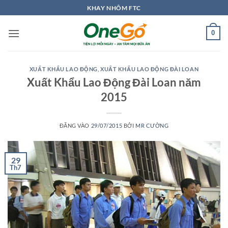
Bỏ
KHAY NHÔM FTC
qua
nội
0
dung
XUẤT KHẨU LAO ĐỘNG
,
XUẤT KHẨU LAO ĐỘNG ĐÀI LOAN
Xuất Khẩu Lao Động Đài Loan năm
2015
ĐĂNG VÀO
29/07/2015
BỞI
MR CƯỜNG
29
Th7