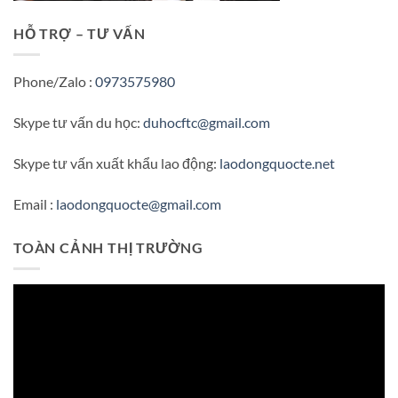
HỖ TRỢ – TƯ VẤN
Phone/Zalo :
0973575980
Skype tư vấn du học:
duhocftc@gmail.com
Skype tư vấn xuất khẩu lao động:
laodongquocte.net
Email :
laodongquocte@gmail.com
TOÀN CẢNH THỊ TRƯỜNG