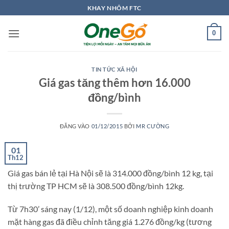
Bỏ
KHAY NHÔM FTC
qua
nội
0
dung
TIN TỨC XÃ HỘI
Giá gas tăng thêm hơn 16.000
đồng/bình
ĐĂNG VÀO
01/12/2015
BỞI
MR CƯỜNG
01
Th12
Giá gas bán lẻ tại Hà Nội sẽ là 314.000 đồng/bình 12 kg, tại
thị trường TP HCM sẽ là 308.500 đồng/bình 12kg.
Từ 7h30’ sáng nay (1/12), một số doanh nghiệp kinh doanh
mặt hàng gas đã điều chỉnh tăng giá 1.276 đồng/kg (tương